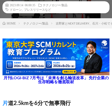
2023.09.14 06:00:35
テクノロジー/製品
ドローン
,
プレスリリースなど
テクノロジー/製品
吉野家とNEXT DELIVERY、石川・
HOME
月刊LOGI-BIZ 7月号は「未来を創る輸送改革」 先行企業の
生存戦略を徹底取材
片道2.5kmを6分で無事飛行