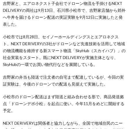
吉野家と、エアロネクスト子会社でドローン物流を手掛けるNEXT
DELIVERYの両社は9月13日、石川県小松市で、吉野家店舗から郊外
へ牛丼を届けるドローン配送の実証実験を9月12日に実施したと発
表した。
小松市では8月28日、セイノーホールディングスとエアロネクス
ト、NEXT DERIVERYの3社がドローンなど先進技術を活用して地域
の物流機能を維持する新スマート物流「SkyHub（スカイハブ）」の
社会実装をスタート。既にNEXT DELIVERYが実施主体となり、
SkyHubの一環でお買い物代行などを展開している。
吉野家の弁当も陸送で注文者の自宅まで配達しているが、今回の実
証実験は、今後のドローンでの配送も見据えて実施した。
小松市のドローン配送はまず陸送と組み合わせる形で、商品発送拠
点「ドローンデポ小松」を起点に使い、今年11月をめどに開始する
予定。
NEXT DERIVERYは関係者と協力しながら、全国で地域住民のニー