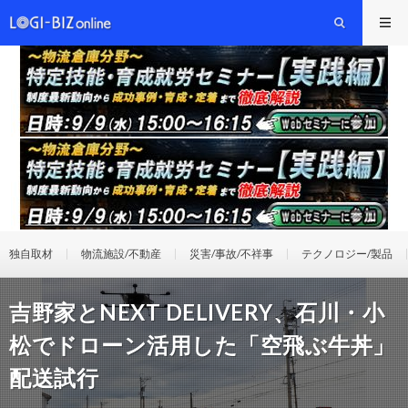
独自取材
物流施設/不動産
災害/事故/不祥事
テクノロジー/製品
吉野家とNEXT DELIVERY、石川・小
松でドローン活用した「空飛ぶ牛丼」
配送試行