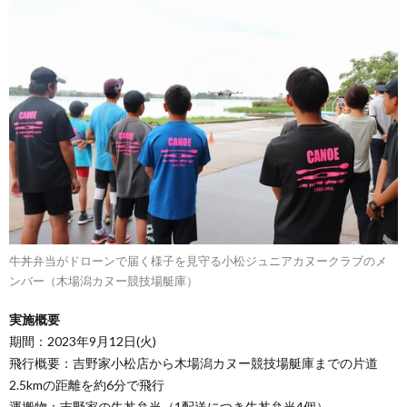
牛丼弁当がドローンで届く様子を見守る小松ジュニアカヌークラブのメ
ンバー（木場潟カヌー競技場艇庫）
実施概要
期間：2023年9月12日(火)
飛行概要：吉野家小松店から木場潟カヌー競技場艇庫までの片道
2.5kmの距離を約6分で飛行
運搬物：吉野家の牛丼弁当（1配送につき牛丼弁当4個）