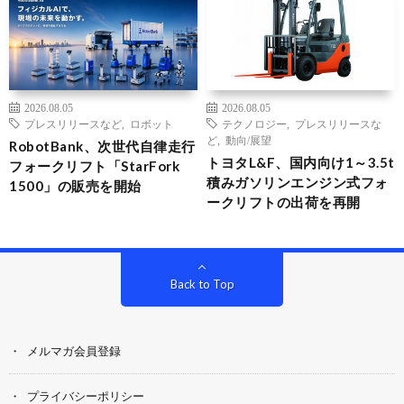
2026.08.05
2026.08.05
プレスリリースなど
,
ロボット
テクノロジー
,
プレスリリースな
ど
,
動向/展望
RobotBank、次世代自律走行
トヨタL&F、国内向け1～3.5t
フォークリフト「StarFork
積みガソリンエンジン式フォ
1500」の販売を開始
ークリフトの出荷を再開
Back to Top
メルマガ会員登録
プライバシーポリシー