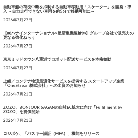
自動車船の荷役中断を抑制する自動車移動用「スケーター」を開発・導
入 ～自力走行できない車両を約5分で移動可能に～
2026年7月27日
【㈱ハナインターナショナル×星清重機運輸㈱】グループ会社で販売力の
更なる強化ねらう
2026年7月27日
東京ミッドタウン八重洲でロボット配送サービスを本格始動
2026年7月27日
上組／コンテナ物流最適化サービスを提供する スタートアップ企業
「OneStream株式会社」への出資のお知らせ
2026年7月21日
ZOZO、BONJOUR SAGANの自社EC拡大に向け「Fulfillment by
ZOZO」を提供開始
2026年7月21日
ロジポケ、「パスキー認証（MFA）」機能をリリース