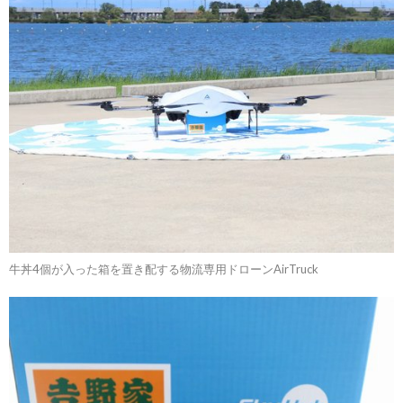
牛丼4個が入った箱を置き配する物流専用ドローンAirTruck