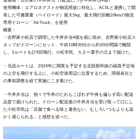
使用機体：エアロネクストが物流用途に特化し、ACSLと連携して開
発した可搬重量（ペイロード）最大5kg、最大飛行距離20kmの物流
専用ドローン「AirTruck」を使用
概要：
・吉野家小松店で調理した牛丼弁当4個を箱に収め、吉野家小松店ス
タッフがドローンにセット。午前10時30分から約30分間隔で離陸
し、1ルートを計9回飛行。小松市民、カヌー選手の元まで届けた。
・当該ルートは、2024年に開業を予定する北陸新幹線の線路予定地
の上空を飛行する上に、小松空港周辺に位置するため、関係各社と
の事前調整を経て実施にこぎ着けた。
・牛丼弁当は、熱々で牛丼のたれもこぼれず中身も偏らず高い配送
品質で届けられた。ドローン配送後の牛丼弁当を受け取って口にし
た小松市民は「店舗で食べる味と遜色ない。むしろいつもよりも温
かく感じられる」と感想を述べた。