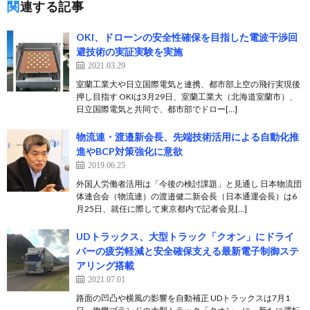
関連する記事
OKI、ドローンの安全性確保を目指した電波干渉回
避技術の実証実験を実施
2021.03.29
室蘭工業大や日立国際電気と連携、都市部上空の飛行実現後
押し目指す OKIは3月29日、室蘭工業大（北海道室蘭市）、
日立国際電気と共同で、都市部でドロー[…]
物流連・渡邉新会長、先端技術活用による自動化推
進やBCP対策強化に意欲
2019.06.25
外国人労働者活用は「今後の検討課題」と見通し 日本物流団
体連合会（物流連）の渡邉健二新会長（日本通運会長）は6
月25日、就任に際して東京都内で記者会見[…]
UDトラックス、大型トラック「クオン」にドライ
バーの疲労軽減と安全確保支える最新電子制御ステ
アリング搭載
2021.07.01
路面の凹凸や横風の影響を自動補正 UDトラックスは7月1