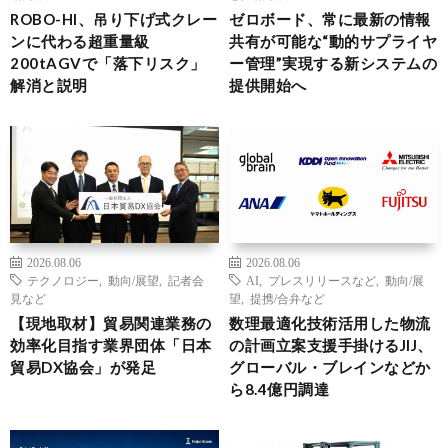
ROBO-HI、吊り下げ式クレー
ゼロボード、常に最新の情報
ンに代わる超重量級
共有が可能な“動的サプライヤ
200tAGVで「落下リスク」
ー管理”実現する新システムの
解消と説明
提供開始へ
2026.08.06
2026.08.06
テクノロジー
,
動向/展望
,
記者会
AI
,
プレスリリースなど
,
動向/展
見など
望
,
提携/合弁など
【現地取材】貿易関連業務の
数理最適化技術活用した物流
効率化目指す業界団体「日本
の計画立案支援手掛けるJIJ、
貿易DX協会」が発足
グローバル・ブレインなどか
ら8.4億円調達