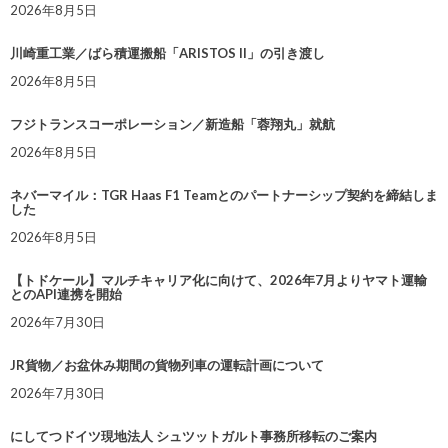
2026年8月5日
川崎重工業／ばら積運搬船「ARISTOS II」の引き渡し
2026年8月5日
フジトランスコーポレーション／新造船「蓉翔丸」就航
2026年8月5日
ネバーマイル：TGR Haas F1 Teamとのパートナーシップ契約を締結しま
した
2026年8月5日
【トドケール】マルチキャリア化に向けて、2026年7月よりヤマト運輸
とのAPI連携を開始
2026年7月30日
JR貨物／お盆休み期間の貨物列車の運転計画について
2026年7月30日
にしてつドイツ現地法人 シュツットガルト事務所移転のご案内