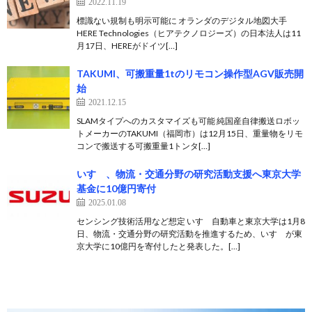
2022.11.19
標識ない規制も明示可能に オランダのデジタル地図大手
HERE Technologies（ヒアテクノロジーズ）の日本法人は11
月17日、HEREがドイツ[…]
TAKUMI、可搬重量1tのリモコン操作型AGV販売開
始
2021.12.15
SLAMタイプへのカスタマイズも可能 純国産自律搬送ロボッ
トメーカーのTAKUMI（福岡市）は12月15日、重量物をリモ
コンで搬送する可搬重量1トンタ[…]
いすゞ、物流・交通分野の研究活動支援へ東京大学
基金に10億円寄付
2025.01.08
センシング技術活用など想定 いすゞ自動車と東京大学は1月8
日、物流・交通分野の研究活動を推進するため、いすゞが東
京大学に10億円を寄付したと発表した。[…]