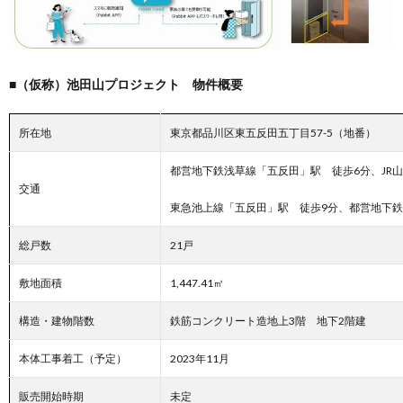
■（仮称）池田山プロジェクト 物件概要
所在地
東京都品川区東五反田五丁目57-5（地番）
都営地下鉄浅草線「五反田」駅 徒歩6分、JR
交通
東急池上線「五反田」駅 徒歩9分、都営地下鉄
総戸数
21戸
敷地面積
1,447.41㎡
構造・建物階数
鉄筋コンクリート造地上3階 地下2階建
本体工事着工（予定）
2023年11月
販売開始時期
未定