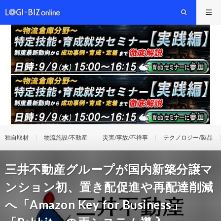
独自取材
物流施設/不動産
災害/事故/不祥事
テクノロジー/製品
三井不動産グループが国内新築分譲マ
ンション初、置き配促進や再配達削減
へ「Amazon Key for Business」