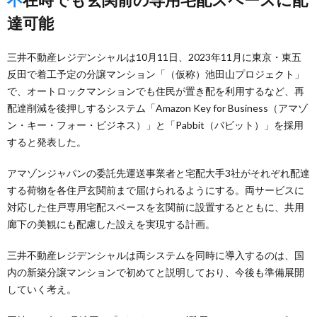
達可能
三井不動産レジデンシャルは10月11日、2023年11月に東京・東五
反田で着工予定の分譲マンション「（仮称）池田山プロジェクト」
で、オートロックマンションでも住民が置き配を利用するなど、再
配達削減を後押しするシステム「Amazon Key for Business（アマゾ
ン・キー・フォー・ビジネス）」と「Pabbit（バビット）」を採用
すると発表した。
アマゾンジャパンの委託先運送事業者と宅配大手3社がそれぞれ配達
する荷物を各住戸玄関前まで届けられるようにする。両サービスに
対応した住戸専用宅配スペースを玄関前に設置するとともに、共用
廊下の美観にも配慮した設えを実現する計画。
三井不動産レジデンシャルは両システムを同時に導入するのは、国
内の新築分譲マンションで初めてと説明しており、今後も準備展開
していく考え。