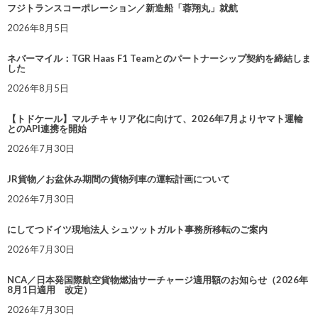
フジトランスコーポレーション／新造船「蓉翔丸」就航
2026年8月5日
ネバーマイル：TGR Haas F1 Teamとのパートナーシップ契約を締結しま
した
2026年8月5日
【トドケール】マルチキャリア化に向けて、2026年7月よりヤマト運輸
とのAPI連携を開始
2026年7月30日
JR貨物／お盆休み期間の貨物列車の運転計画について
2026年7月30日
にしてつドイツ現地法人 シュツットガルト事務所移転のご案内
2026年7月30日
NCA／日本発国際航空貨物燃油サーチャージ適用額のお知らせ（2026年
8月1日適用 改定）
2026年7月30日