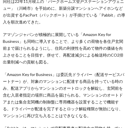
同社は22年11月竣工の「パークホームズ登戸ステーションアヴェニ
ュー」（川崎市）を手始めに、新築分譲マンションへアイホンなど
が出資するPacPort（パックポート）が手掛けている「Pabbit」の導
入を順次進めてきた。
アマゾンジャパンが積極的に展開している「Amazon Key for
Business」も同時に導入することで、より多くの荷物を各住戸玄関
前まで届けられるようにし、住民の利便性を高めて物件の価値を向
上させることを目指す。併せて、再配達減少による輸送時のCO2排
出量削減への貢献も図る。
「Amazon Key for Business」は委託先ドライバー（配送サービスパ
ートナー）が、対象のマンションに配達する商品を持っている時の
み、配送アプリからマンションのオートロックを解錠し、玄関前を
含む入居者指定の場所に商品を届けられる。マンションのオートド
アまたは集合玄関機の制御盤に専用機器を設置することで機能す
る。ドライバーが配達を完了するとロック解錠権限が無効になり、
マンションに再び立ち入ることはできなくなる。