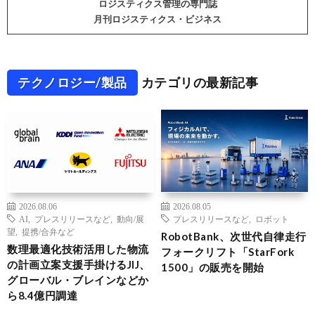
ロジスティクス管理の専門誌
月刊ロジスティクス・ビジネス
テクノロジー/製品
カテゴリの最新記事
2026.08.06
2026.08.05
AI
,
プレスリリースなど
,
動向/展
プレスリリースなど
,
ロボット
望
,
提携/合弁など
RobotBank、次世代自律走行
数理最適化技術活用した物流
フォークリフト「StarFork
の計画立案支援手掛けるJIJ、
1500」の販売を開始
グローバル・ブレインなどか
ら8.4億円調達