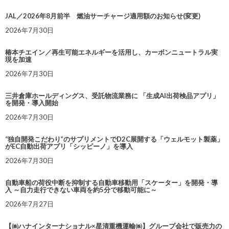
JAL／2026年8月前半 燃油サーチャージ適用額のお知らせ(変更)
2026年7月30日
椿本チエイン／再生可能エネルギーを活用し、カーボンニュートラル実
現を加速
2026年7月30日
三井倉庫ホールディングス、受託物流業務に 「生成AI出荷検品アプリ」
を開発・導入開始
2026年7月30日
“独自開発こだわり”のサプリメントでD2C展開する「ウェルモット製薬」
がEC自動出荷アプリ「シッピーノ」を導入
2026年7月30日
自動車船の荷役中断を抑制する自動車移動用「スケーター」を開発・導
入 ～自力走行できない車両を約5分で移動可能に～
2026年7月27日
【㈱ハナインターナショナル×星清重機運輸㈱】グループ会社で販売力の