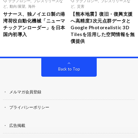
テクノロジー
,
プレスリリースな
テクノロジー
,
プレスリリースな
ど
,
動向/展望
,
海外
ど
,
災害
サナース、独ノイエロ製の港
【熊本地震】復旧・復興支援
湾荷役自動化機械「ニューマ
へ高精度3次元点群データと
チックアンローダー」を日本
Google Photorealistic 3D
国内初導入
Tilesを活用した空間情報を無
償提供
Back to Top
メルマガ会員登録
プライバシーポリシー
広告掲載