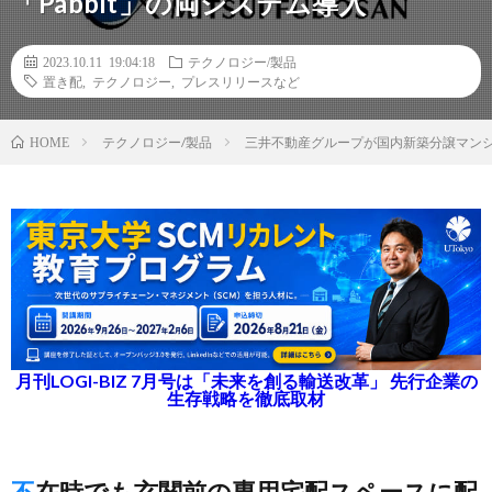
「Pabbit」の両システム導入
2023.10.11 19:04:18
テクノロジー/製品
置き配
,
テクノロジー
,
プレスリリースなど
テクノロジー/製品
三井不動産グループが国内新築分譲マンション初、
HOME
月刊LOGI-BIZ 7月号は「未来を創る輸送改革」 先行企業の
生存戦略を徹底取材
不在時でも玄関前の専用宅配スペースに配