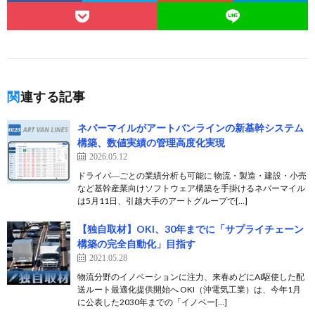
関連する記事
ネバーマイルがアートバンラインの新基幹システム
構築、数値実績の管理高度化実現
2026.05.12
ドライバ―ごとの業績分析も可能に 物流・製造・建設・小売
など基幹産業向けソフトウェア構築を手掛けるネバーマイル
は5月11日、引越大手のアートグループで[…]
【独自取材】OKI、30年までに「サプライチェーン
構築の完全自動化」目指す
2021.05.28
物流分野のイノベーションに注力、来春めどにAI駆使した配
送ルート最適化提供開始へ OKI（沖電気工業）は、今年1月
に公表した2030年までの「イノベー[…]