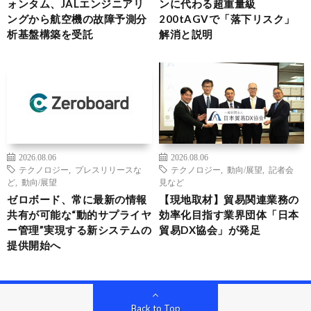
ォンタム、JALエンジニアリ
ンに代わる超重量級
ングから航空機の故障予測分
200tAGVで「落下リスク」
析基盤構築を受託
解消と説明
2026.08.06
2026.08.06
テクノロジー
,
プレスリリースな
テクノロジー
,
動向/展望
,
記者会
ど
,
動向/展望
見など
ゼロボード、常に最新の情報
【現地取材】貿易関連業務の
共有が可能な“動的サプライヤ
効率化目指す業界団体「日本
ー管理”実現する新システムの
貿易DX協会」が発足
提供開始へ
Back to Top