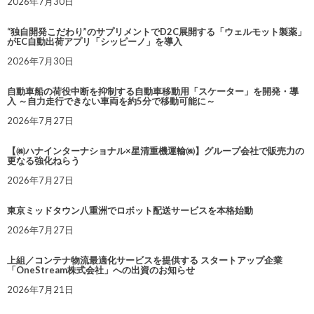
2026年7月30日
“独自開発こだわり”のサプリメントでD2C展開する「ウェルモット製薬」
がEC自動出荷アプリ「シッピーノ」を導入
2026年7月30日
自動車船の荷役中断を抑制する自動車移動用「スケーター」を開発・導
入 ～自力走行できない車両を約5分で移動可能に～
2026年7月27日
【㈱ハナインターナショナル×星清重機運輸㈱】グループ会社で販売力の
更なる強化ねらう
2026年7月27日
東京ミッドタウン八重洲でロボット配送サービスを本格始動
2026年7月27日
上組／コンテナ物流最適化サービスを提供する スタートアップ企業
「OneStream株式会社」への出資のお知らせ
2026年7月21日