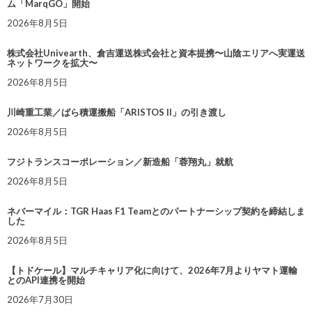
ム「MarqGO」開始
2026年8月5日
株式会社Univearth、倉吉運送株式会社と資本提携〜山陰エリアへ実運送
ネットワークを拡大〜
2026年8月5日
川崎重工業／ばら積運搬船「ARISTOS II」の引き渡し
2026年8月5日
フジトランスコーポレーション／新造船「蓉翔丸」就航
2026年8月5日
ネバーマイル：TGR Haas F1 Teamとのパートナーシップ契約を締結しま
した
2026年8月5日
【トドケール】マルチキャリア化に向けて、2026年7月よりヤマト運輸
とのAPI連携を開始
2026年7月30日