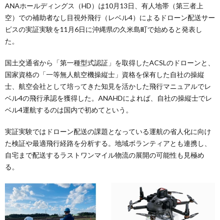
ANAホールディングス（HD）は10月13日、有人地帯（第三者上
空）での補助者なし目視外飛行（レベル4）によるドローン配送サー
ビスの実証実験を11月6日に沖縄県の久米島町で始めると発表し
た。
国土交通省から「第一種型式認証」を取得したACSLのドローンと、
国家資格の「一等無人航空機操縦士」資格を保有した自社の操縦
士、航空会社として培ってきた知見を活かした飛行マニュアルでレ
ベル4の飛行承認を獲得した。ANAHDによれば、自社の操縦士でレ
ベル4運航するのは国内で初めてという。
実証実験ではドローン配送の課題となっている運航の省人化に向け
た検証や最適飛行経路を分析する。地域ボランティアとも連携し、
自宅まで配送するラストワンマイル物流の展開の可能性も見極め
る。