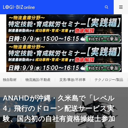
独自取材
物流施設/不動産
災害/事故/不祥事
テクノロジー/製品
ANAHDが沖縄・久米島で「レベル
4」飛行のドローン配送サービス実
験、国内初の自社有資格操縦士参加