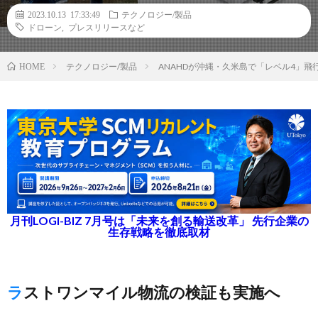
2023.10.13 17:33:49
テクノロジー/製品
ドローン
,
プレスリリースなど
テクノロジー/製品
ANAHDが沖縄・久米島で「レベル4」
HOME
月刊LOGI-BIZ 7月号は「未来を創る輸送改革」 先行企業の
生存戦略を徹底取材
ラストワンマイル物流の検証も実施へ