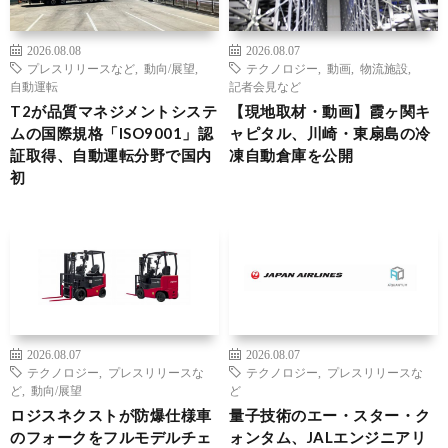
2026.08.08
2026.08.07
プレスリリースなど
,
動向/展望
,
テクノロジー
,
動画
,
物流施設
,
自動運転
記者会見など
T2が品質マネジメントシステ
【現地取材・動画】霞ヶ関キ
ムの国際規格「ISO9001」認
ャピタル、川崎・東扇島の冷
証取得、自動運転分野で国内
凍自動倉庫を公開
初
2026.08.07
2026.08.07
テクノロジー
,
プレスリリースな
テクノロジー
,
プレスリリースな
ど
,
動向/展望
ど
ロジスネクストが防爆仕様車
量子技術のエー・スター・ク
のフォークをフルモデルチェ
ォンタム、JALエンジニアリ