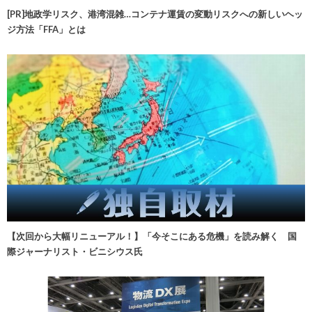
[PR]地政学リスク、港湾混雑…コンテナ運賃の変動リスクへの新しいヘッ
ジ方法「FFA」とは
【次回から大幅リニューアル！】「今そこにある危機」を読み解く 国
際ジャーナリスト・ビニシウス氏