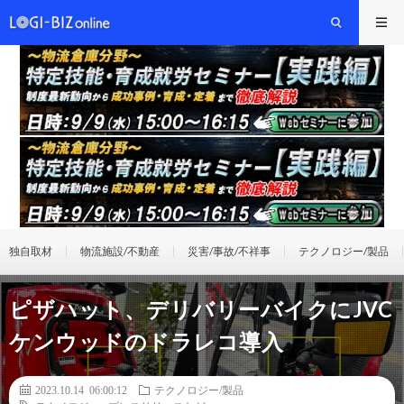
独自取材
物流施設/不動産
災害/事故/不祥事
テクノロジー/製品
ピザハット、デリバリーバイクにJVC
ケンウッドのドラレコ導入
2023.10.14 06:00:12
テクノロジー/製品