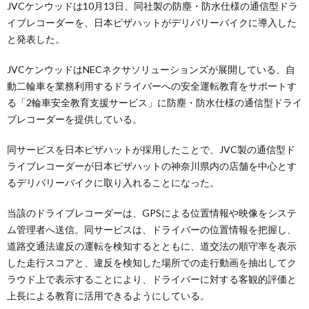
JVCケンウッドは10月13日、同社製の防塵・防水仕様の通信型ドラ
イブレコーダーを、日本ピザハットがデリバリーバイクに導入した
と発表した。
JVCケンウッドはNECネクサソリューションズが展開している、自
動二輪車を業務利用するドライバーへの安全運転教育をサポートす
る「2輪車安全教育支援サービス」に防塵・防水仕様の通信型ドライ
ブレコーダーを提供している。
同サービスを日本ピザハットが採用したことで、JVC製の通信型ド
ライブレコーダーが日本ピザハットの神奈川県内の店舗を中心とす
るデリバリーバイクに取り入れることになった。
当該のドライブレコーダーは、GPSによる位置情報や映像をシステ
ム管理者へ送信。同サービスは、ドライバーの位置情報を把握し、
道路交通法違反の運転を検知するとともに、道交法の順守率を表示
した走行スコアと、違反を検知した場所での走行動画を抽出してク
ラウド上で表示することにより、ドライバーに対する客観的評価と
上長による教育に活用できるようにしている。