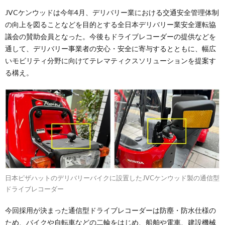
JVCケンウッドは今年4月、デリバリー業における交通安全管理体制
の向上を図ることなどを目的とする全日本デリバリー業安全運転協
議会の賛助会員となった。今後もドライブレコーダーの提供などを
通して、デリバリー事業者の安心・安全に寄与するとともに、幅広
いモビリティ分野に向けてテレマティクスソリューションを提案す
る構え。
日本ピザハットのデリバリーバイクに設置したJVCケンウッド製の通信型
ドライブレコーダー
今回採用が決まった通信型ドライブレコーダーは防塵・防水仕様の
ため、バイクや自転車などの二輪をはじめ、船舶や電車、建設機械