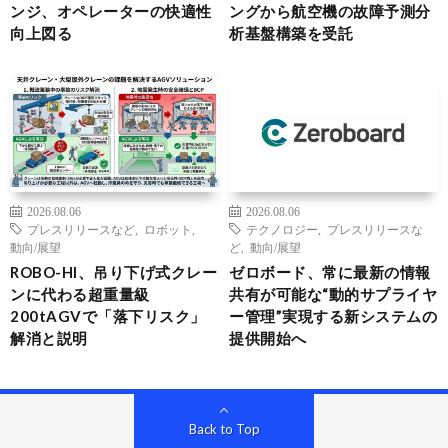
ンジ、オペレーターの快適性
ングから航空機の故障予測分
向上図る
析基盤構築を受託
2026.08.06
2026.08.06
プレスリリースなど
,
ロボット
,
テクノロジー
,
プレスリリースな
動向/展望
ど
,
動向/展望
ROBO-HI、吊り下げ式クレー
ゼロボード、常に最新の情報
ンに代わる超重量級
共有が可能な“動的サプライヤ
200tAGVで「落下リスク」
ー管理”実現する新システムの
解消と説明
提供開始へ
Back to Top