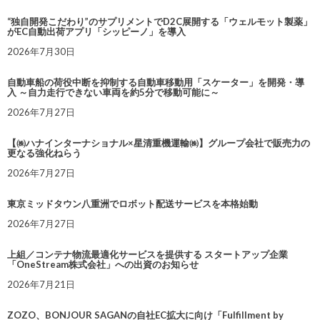
“独自開発こだわり”のサプリメントでD2C展開する「ウェルモット製薬」
がEC自動出荷アプリ「シッピーノ」を導入
2026年7月30日
自動車船の荷役中断を抑制する自動車移動用「スケーター」を開発・導
入 ～自力走行できない車両を約5分で移動可能に～
2026年7月27日
【㈱ハナインターナショナル×星清重機運輸㈱】グループ会社で販売力の
更なる強化ねらう
2026年7月27日
東京ミッドタウン八重洲でロボット配送サービスを本格始動
2026年7月27日
上組／コンテナ物流最適化サービスを提供する スタートアップ企業
「OneStream株式会社」への出資のお知らせ
2026年7月21日
ZOZO、BONJOUR SAGANの自社EC拡大に向け「Fulfillment by