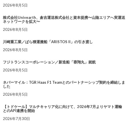
2026年8月5日
株式会社Univearth、倉吉運送株式会社と資本提携〜山陰エリアへ実運送
ネットワークを拡大〜
2026年8月5日
川崎重工業／ばら積運搬船「ARISTOS II」の引き渡し
2026年8月5日
フジトランスコーポレーション／新造船「蓉翔丸」就航
2026年8月5日
ネバーマイル：TGR Haas F1 Teamとのパートナーシップ契約を締結しま
した
2026年8月5日
【トドケール】マルチキャリア化に向けて、2026年7月よりヤマト運輸
とのAPI連携を開始
2026年7月30日