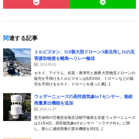
関連する記事
トルビズオン、DJI製大型ドローン3基活用し1tの災
害援助物資を離島へリレー輸送
2024.09.02
セキド、アイテム、佐賀・唐津市と連携 大型物流ドローンの
販売を手掛けるトルビズオンは8月30日、ドローンなどの販
売を手掛けるセキド、ドローンを使った農[…]
ウェザーニューズの高性能気象IoTセンサー、連続
雨量算出機能を追加
2024.11.07
悪天候時の労働安全衛生法順守徹底を支援 ウェザーニューズ
は11月6日、高性能気象IoTセンサー「ソラテナPro」に関
し、新たに連続雨量の算出機能を同日[…]