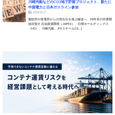
川崎汽船などのCO2地下貯留プロジェクト、新たに
中国電力と日本ガスライン参加
2024.02.27
製鉄所や発電所からの排出分を海上輸送へ、28年末の作業開
始目指す 石油資源開発（JAPEX）、日揮ホールディングス
（HD）、川崎汽船、JFEスチールの[…]