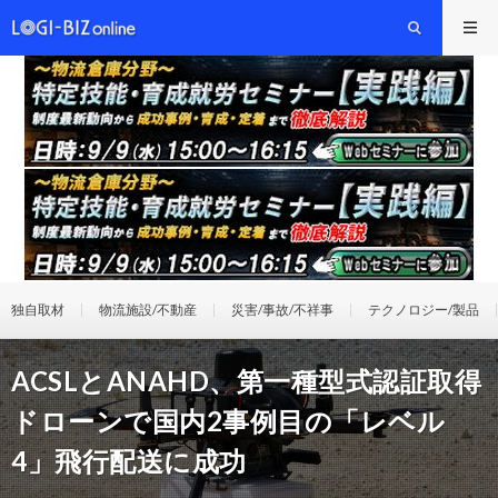
独自取材
物流施設/不動産
災害/事故/不祥事
テクノロジー/製品
ACSLとANAHD、第一種型式認証取得
ドローンで国内2事例目の「レベル
4」飛行配送に成功