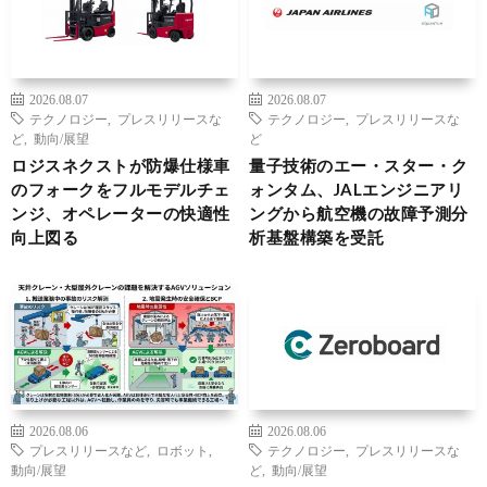
2026.08.07
2026.08.07
テクノロジー
,
プレスリリースな
テクノロジー
,
プレスリリースな
ど
,
動向/展望
ど
ロジスネクストが防爆仕様車
量子技術のエー・スター・ク
のフォークをフルモデルチェ
ォンタム、JALエンジニアリ
ンジ、オペレーターの快適性
ングから航空機の故障予測分
向上図る
析基盤構築を受託
2026.08.06
2026.08.06
プレスリリースなど
,
ロボット
,
テクノロジー
,
プレスリリースな
動向/展望
ど
,
動向/展望