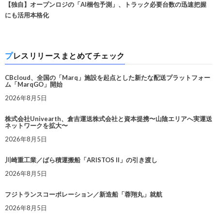
【独自】オープンロジの「AI梱包予測」、トラック必要台数の迅速把握
にも活用本格化
プレスリリースまとめてチェック
CBcloud、全国の「Marq」施設を起点とした新たな配送プラットフォー
ム「MarqGO」開始
2026年8月5日
株式会社Univearth、倉吉運送株式会社と資本提携〜山陰エリアへ実運送
ネットワークを拡大〜
2026年8月5日
川崎重工業／ばら積運搬船「ARISTOS II」の引き渡し
2026年8月5日
フジトランスコーポレーション／新造船「蓉翔丸」就航
2026年8月5日