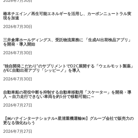
2026年7月30日
椿本チエイン／再生可能エネルギーを活用し、カーボンニュートラル実
現を加速
2026年7月30日
三井倉庫ホールディングス、受託物流業務に 「生成AI出荷検品アプリ」
を開発・導入開始
2026年7月30日
“独自開発こだわり”のサプリメントでD2C展開する「ウェルモット製薬」
がEC自動出荷アプリ「シッピーノ」を導入
2026年7月30日
自動車船の荷役中断を抑制する自動車移動用「スケーター」を開発・導
入 ～自力走行できない車両を約5分で移動可能に～
2026年7月27日
【㈱ハナインターナショナル×星清重機運輸㈱】グループ会社で販売力の
更なる強化ねらう
2026年7月27日