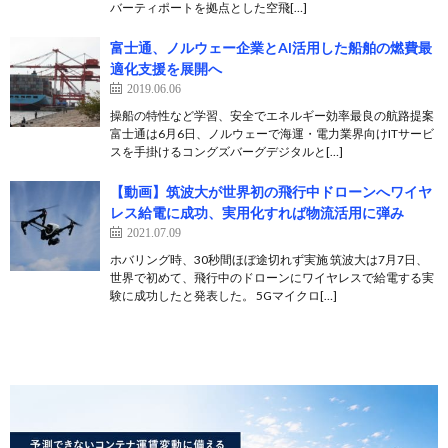
バーティポートを拠点とした空飛[…]
富士通、ノルウェー企業とAI活用した船舶の燃費最
適化支援を展開へ
2019.06.06
操船の特性など学習、安全でエネルギー効率最良の航路提案
富士通は6月6日、ノルウェーで海運・電力業界向けITサービ
スを手掛けるコングズバーグデジタルと[…]
【動画】筑波大が世界初の飛行中ドローンへワイヤ
レス給電に成功、実用化すれば物流活用に弾み
2021.07.09
ホバリング時、30秒間ほぼ途切れず実施 筑波大は7月7日、
世界で初めて、飛行中のドローンにワイヤレスで給電する実
験に成功したと発表した。 5Gマイクロ[…]