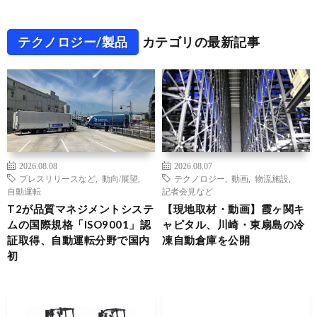
テクノロジー/製品
カテゴリの最新記事
2026.08.08
2026.08.07
プレスリリースなど
,
動向/展望
,
テクノロジー
,
動画
,
物流施設
,
自動運転
記者会見など
T2が品質マネジメントシステ
【現地取材・動画】霞ヶ関キ
ムの国際規格「ISO9001」認
ャピタル、川崎・東扇島の冷
証取得、自動運転分野で国内
凍自動倉庫を公開
初