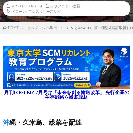
2023.11.17 06:00:14
テクノロジー/製品
ドローン
,
プレスリリースなど
テクノロジー/製品
ACSLとANAHD、第一種型式認証取得
HOME
月刊LOGI-BIZ 7月号は「未来を創る輸送改革」 先行企業の
生存戦略を徹底取材
沖縄・久米島、総菜を配達