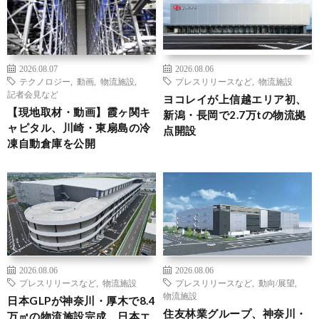
2026.08.07
2026.08.06
テクノロジー
,
動画
,
物流施設
,
プレスリリースなど
,
物流施設
記者会見など
ヨコレイが上信越エリア初、
【現地取材・動画】霞ヶ関キ
新潟・長岡で2.7万tの物流拠
ャピタル、川崎・東扇島の冷
点開設
凍自動倉庫を公開
2026.08.06
2026.08.06
プレスリリースなど
,
物流施設
プレスリリースなど
,
動向/展望
,
物流施設
日本GLPが神奈川・厚木で8.4
住友林業グループ、神奈川・
万㎡の物流施設完成、日本エ