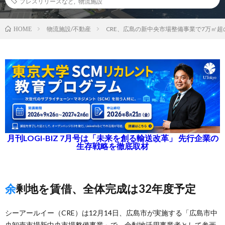
プレスリリースなど
,
物流施設
物流施設/不動産
CRE、広島の新中央市場整備事業で7万㎡
HOME
月刊LOGI-BIZ 7月号は「未来を創る輸送改革」 先行企業の
生存戦略を徹底取材
余剰地を賃借、全体完成は32年度予定
シーアールイー（CRE）は12月14日、広島市が実施する「広島市中
央卸売市場新中央市場整備事業」で、余剰地活用事業者として参画