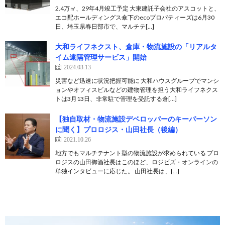
2.4万㎡、29年4月竣工予定 大東建託子会社のアスコットと、
エコ配ホールディングス傘下のecoプロパティーズは6月30
日、埼玉県春日部市で、マルチテ[…]
大和ライフネクスト、倉庫・物流施設の「リアルタ
イム遠隔管理サービス」開始
2024.03.13
災害など迅速に状況把握可能に 大和ハウスグループでマンシ
ョンやオフィスビルなどの建物管理を担う大和ライフネクス
トは3月13日、非常駐で管理を受託する倉[…]
【独自取材・物流施設デベロッパーのキーパーソン
に聞く】プロロジス・山田社長（後編）
2021.10.26
地方でもマルチテナント型の物流施設が求められている プロ
ロジスの山田御酒社長はこのほど、ロジビズ・オンラインの
単独インタビューに応じた。 山田社長は、[…]