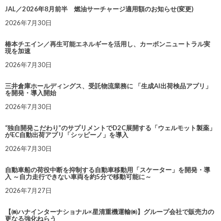
JAL／2026年8月前半 燃油サーチャージ適用額のお知らせ(変更)
2026年7月30日
椿本チエイン／再生可能エネルギーを活用し、カーボンニュートラル実
現を加速
2026年7月30日
三井倉庫ホールディングス、受託物流業務に 「生成AI出荷検品アプリ」
を開発・導入開始
2026年7月30日
“独自開発こだわり”のサプリメントでD2C展開する「ウェルモット製薬」
がEC自動出荷アプリ「シッピーノ」を導入
2026年7月30日
自動車船の荷役中断を抑制する自動車移動用「スケーター」を開発・導
入 ～自力走行できない車両を約5分で移動可能に～
2026年7月27日
【㈱ハナインターナショナル×星清重機運輸㈱】グループ会社で販売力の
更なる強化ねらう