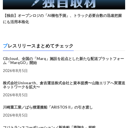
【独自】オープンロジの「AI梱包予測」、トラック必要台数の迅速把握
にも活用本格化
プレスリリースまとめてチェック
CBcloud、全国の「Marq」施設を起点とした新たな配送プラットフォー
ム「MarqGO」開始
2026年8月5日
株式会社Univearth、倉吉運送株式会社と資本提携〜山陰エリアへ実運送
ネットワークを拡大〜
2026年8月5日
川崎重工業／ばら積運搬船「ARISTOS II」の引き渡し
2026年8月5日
フジトランスコーポレーション／新造船「蓉翔丸」就航