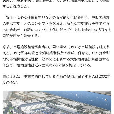
すると発表した。
「安全・安心な生鮮食料品などの安定的な供給を担う、中四国地方
の拠点市場」とのコンセプトを踏まえ、新たな市場施設を整備する
のに合わせ、施設のコンパクト化に伴って生まれる余剰地約3万㎡を
CREが市から賃借する。
今後、市場施設整備事業者の共同企業体（JV）が市場施設を建て替
える。JVは五洋建設と東畑建築事務所で構成。併せて、CREは余剰
地で市場機能の活性化・効率化にも資する大型物流施設を建設する
予定で、建物規模は延べ面積約7万㎡超を想定している。
市によれば、事業で構想している全棟の整備が完了するのは2032年
度の予定。