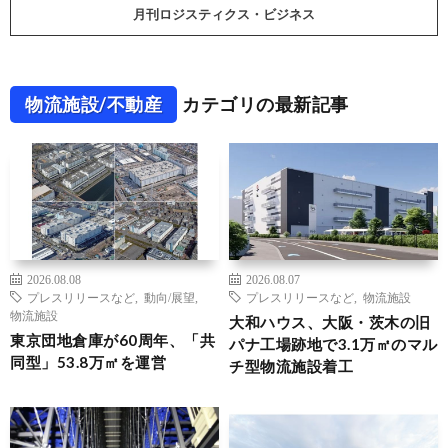
月刊ロジスティクス・ビジネス
物流施設/不動産
カテゴリの最新記事
2026.08.08
2026.08.07
プレスリリースなど
,
動向/展望
,
プレスリリースなど
,
物流施設
物流施設
大和ハウス、大阪・茨木の旧
東京団地倉庫が60周年、「共
パナ工場跡地で3.1万㎡のマル
同型」53.8万㎡を運営
チ型物流施設着工