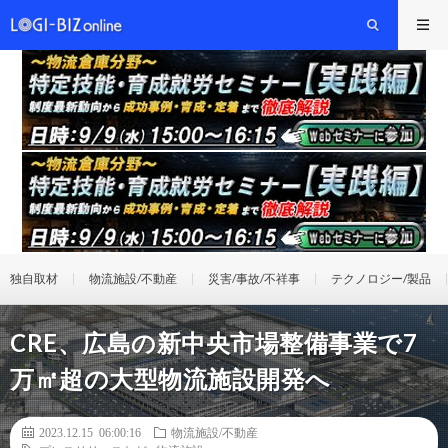
独自取材
物流施設/不動産
災害/事故/不祥事
テクノロジー/製品
CRE、広島の新中央市場整備事業で7
万㎡超の大型物流施設開発へ
2023.12.15 06:00:16
物流施設/不動産