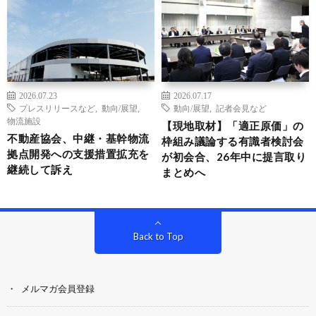
2026.07.23
2026.07.17
プレスリリースなど
,
動向/展望
,
動向/展望
,
記者会見など
物流施設
【現地取材】「適正原価」の
不動産協会、中継・基幹物流
枠組み議論する有識者検討会
拠点開発への支援措置拡充を
が初会合、26年中に提言取り
継続して訴え
まとめへ
Back to Top
メルマガ会員登録