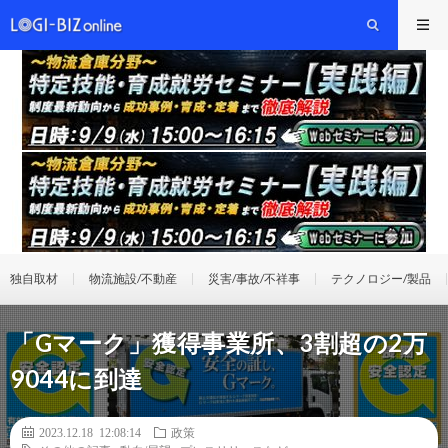
独自取材
物流施設/不動産
災害/事故/不祥事
テクノロジー/製品
「Gマーク」獲得事業所、3割超の2万
9044に到達
2023.12.18 12:08:14
政策