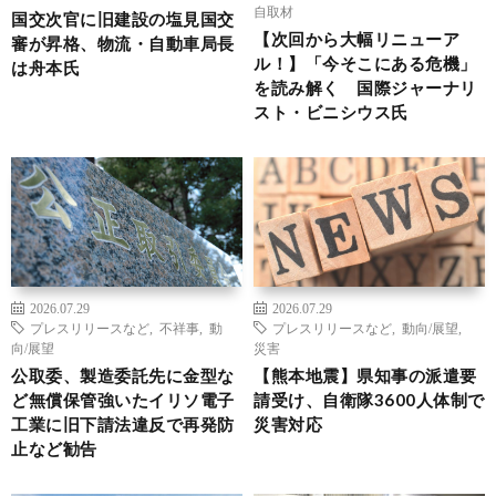
自取材
国交次官に旧建設の塩見国交
【次回から大幅リニューア
審が昇格、物流・自動車局長
ル！】「今そこにある危機」
は舟本氏
を読み解く 国際ジャーナリ
スト・ビニシウス氏
2026.07.29
2026.07.29
プレスリリースなど
,
不祥事
,
動
プレスリリースなど
,
動向/展望
,
向/展望
災害
公取委、製造委託先に金型な
【熊本地震】県知事の派遣要
ど無償保管強いたイリソ電子
請受け、自衛隊3600人体制で
工業に旧下請法違反で再発防
災害対応
止など勧告