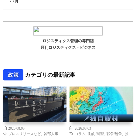
« 7月
ロジスティクス管理の専門誌
月刊ロジスティクス・ビジネス
政策
カテゴリの最新記事
2026.08.03
2026.08.03
プレスリリースなど
,
幹部人事
コラム
,
動向/展望
,
戦争/紛争
,
独