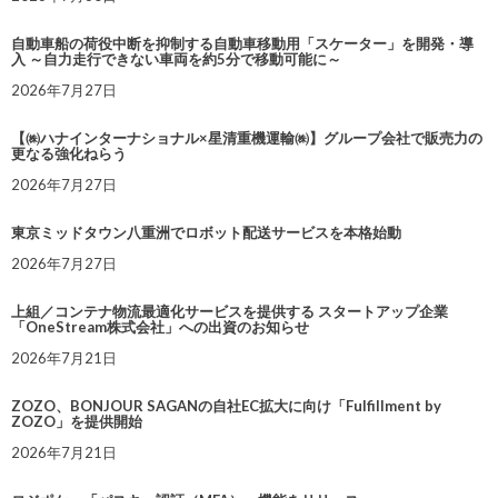
自動車船の荷役中断を抑制する自動車移動用「スケーター」を開発・導
入 ～自力走行できない車両を約5分で移動可能に～
2026年7月27日
【㈱ハナインターナショナル×星清重機運輸㈱】グループ会社で販売力の
更なる強化ねらう
2026年7月27日
東京ミッドタウン八重洲でロボット配送サービスを本格始動
2026年7月27日
上組／コンテナ物流最適化サービスを提供する スタートアップ企業
「OneStream株式会社」への出資のお知らせ
2026年7月21日
ZOZO、BONJOUR SAGANの自社EC拡大に向け「Fulfillment by
ZOZO」を提供開始
2026年7月21日