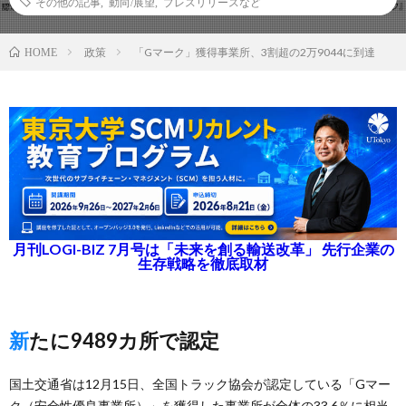
その他の記事
,
動向/展望
,
プレスリリースなど
政策
「Gマーク」獲得事業所、3割超の2万9044に到達
HOME
月刊LOGI-BIZ 7月号は「未来を創る輸送改革」 先行企業の
生存戦略を徹底取材
新たに9489カ所で認定
国土交通省は12月15日、全国トラック協会が認定している「Gマー
ク（安全性優良事業所）」を獲得した事業所が全体の33.6％に相当