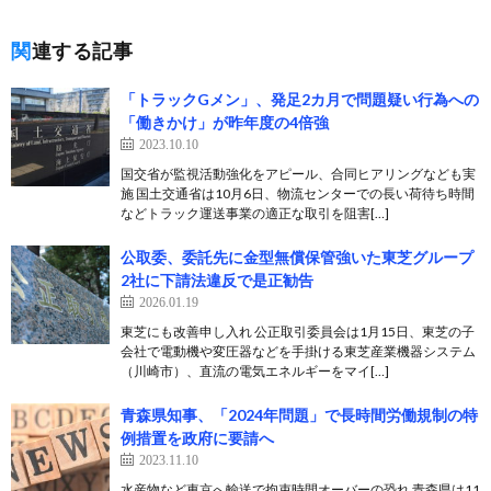
関連する記事
「トラックGメン」、発足2カ月で問題疑い行為への
「働きかけ」が昨年度の4倍強
2023.10.10
国交省が監視活動強化をアピール、合同ヒアリングなども実
施 国土交通省は10月6日、物流センターでの長い荷待ち時間
などトラック運送事業の適正な取引を阻害[…]
公取委、委託先に金型無償保管強いた東芝グループ
2社に下請法違反で是正勧告
2026.01.19
東芝にも改善申し入れ 公正取引委員会は1月15日、東芝の子
会社で電動機や変圧器などを手掛ける東芝産業機器システム
（川崎市）、直流の電気エネルギーをマイ[…]
青森県知事、「2024年問題」で長時間労働規制の特
例措置を政府に要請へ
2023.11.10
水産物など東京へ輸送で拘束時間オーバーの恐れ 青森県は11