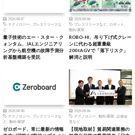
2026.08.07
2026.08.06
テクノロジー
,
プレスリリースな
プレスリリースなど
,
ロボット
,
ど
動向/展望
量子技術のエー・スター・ク
ROBO-HI、吊り下げ式クレー
ォンタム、JALエンジニアリ
ンに代わる超重量級
ングから航空機の故障予測分
200tAGVで「落下リスク」
析基盤構築を受託
解消と説明
2026.08.06
2026.08.06
テクノロジー
,
プレスリリースな
テクノロジー
,
動向/展望
,
記者会
ど
,
動向/展望
見など
ゼロボード、常に最新の情報
【現地取材】貿易関連業務の