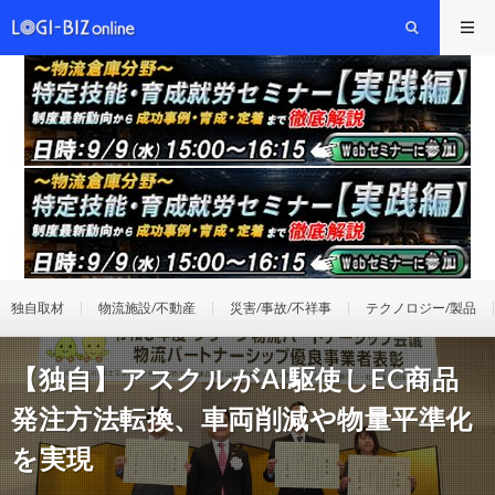
独自取材
物流施設/不動産
災害/事故/不祥事
テクノロジー/製品
【独自】アスクルがAI駆使しEC商品
発注方法転換、車両削減や物量平準化
を実現