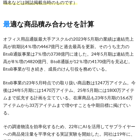
職名などは雑誌掲載当時のものです）
最適な商品積み合わせを計算
オフィス用品通販最大手アスクルの2023年5月期の業績は連結売上
高が前期比4％増の4467億円と過去最高を更新。そのうち主力の
BtoB通販事業は7％増の3738億円に達した。24年5月期は連結売上
高が8％増の4820億円、BtoB通販が12％増の4170億円を見込む。
BtoB事業が引き続き、成長のけん引役を務めている。
BtoB事業の23年5月時点での取り扱い商品数は1247万アイテム。今
後は24年5月期には1470万アイテム、25年5月期には1800万アイテ
ムまで拡充する計画を立てている。在庫商品も23年5月期の16.6万
アイテムから33万アイテムまで増やすことを中期目標に掲げてい
る。
その調達物流を効率化するため、22年にAIを活用してサプライヤー
への商品発注量を平準化する実証実験を開始した。同社は19年に、