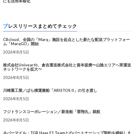
にも活用本格化
プレスリリースまとめてチェック
CBcloud、全国の「Marq」施設を起点とした新たな配送プラットフォー
ム「MarqGO」開始
2026年8月5日
株式会社Univearth、倉吉運送株式会社と資本提携〜山陰エリアへ実運送
ネットワークを拡大〜
2026年8月5日
川崎重工業／ばら積運搬船「ARISTOS II」の引き渡し
2026年8月5日
フジトランスコーポレーション／新造船「蓉翔丸」就航
2026年8月5日
ネバーマイル：TGR Haas F1 Teamとのパートナーシップ契約を締結しま