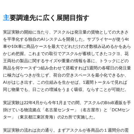
主要調達先に広く展開目指す
実証実験の開始に当たり、アスクルは発注量の貨物としての大きさ
を平準化する独自のAIシステムを開発した。サプライヤーが使う4t
車や10t車に商品ケースを最大でどれだけの才数積み込めるかをあら
かじめ把握。これまでの取引でアスクルが蓄積してきたコクヨ、花
王両社の製品に関するサイズや重量の情報を基に、トラックにどの
商品を何ケースずつ組み合わせて搭載すれば1週間の各曜日の発注量
に極力ばらつきが生じず、荷台の空きスペースを最小化できるか、
AIがはじき出す。この仕組みを生かせば、1週間トータルで見れば
同じ物量でも、日ごとの増減をうまく吸収、ならすことが可能だ。
実証実験は22年4月から今年1月までの間、アスクルのBtoB通販を手
掛けている物流拠点「名古屋センター」（名古屋市）と「DCMセン
ター」（東京都江東区青海）の2カ所で実施した。
実証実験の流れは次の通り。まずアスクルが各商品の１週間分の需