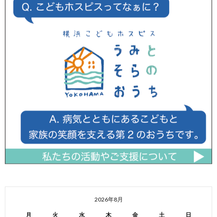
2026年8月
月
火
水
木
金
土
日