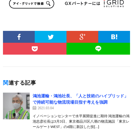
関連する記事
鴻池運輸・鴻池社長、「人と技術のハイブリッド」
で持続可能な物流現場目指す考えを強調
2021.03.04
イノベーションセンターで水平展開促進に期待 鴻池運輸の鴻
池忠彦社長は3月3日、東京都品川区八潮の物流施設「東京レ
ールゲートWEST」の6階に新設した技[…]