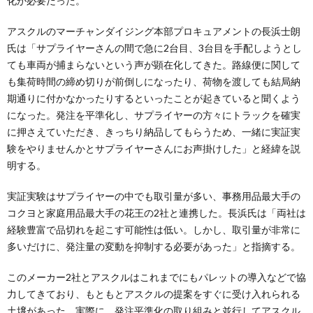
化が必要だった。
アスクルのマーチャンダイジング本部プロキュアメントの長浜士朗
氏は「サプライヤーさんの間で急に2台目、3台目を手配しようとし
ても車両が捕まらないという声が顕在化してきた。路線便に関して
も集荷時間の締め切りが前倒しになったり、荷物を渡しても結局納
期通りに付かなかったりするといったことが起きていると聞くよう
になった。発注を平準化し、サプライヤーの方々にトラックを確実
に押さえていただき、きっちり納品してもらうため、一緒に実証実
験をやりませんかとサプライヤーさんにお声掛けした」と経緯を説
明する。
実証実験はサプライヤーの中でも取引量が多い、事務用品最大手の
コクヨと家庭用品最大手の花王の2社と連携した。長浜氏は「両社は
経験豊富で品切れを起こす可能性は低い。しかし、取引量が非常に
多いだけに、発注量の変動を抑制する必要があった」と指摘する。
このメーカー2社とアスクルはこれまでにもパレットの導入などで協
力してきており、もともとアスクルの提案をすぐに受け入れられる
土壌があった。実際に、発注平準化の取り組みと並行してアスクル