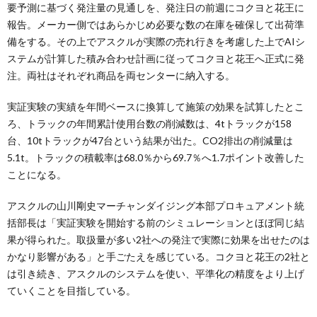
要予測に基づく発注量の見通しを、発注日の前週にコクヨと花王に
報告。メーカー側ではあらかじめ必要な数の在庫を確保して出荷準
備をする。その上でアスクルが実際の売れ行きを考慮した上でAIシ
ステムが計算した積み合わせ計画に従ってコクヨと花王へ正式に発
注。両社はそれぞれ商品を両センターに納入する。
実証実験の実績を年間ベースに換算して施策の効果を試算したとこ
ろ、トラックの年間累計使用台数の削減数は、4tトラックが158
台、10tトラックが47台という結果が出た。CO2排出の削減量は
5.1t。トラックの積載率は68.0％から69.7％へ1.7ポイント改善した
ことになる。
アスクルの山川剛史マーチャンダイジング本部プロキュアメント統
括部長は「実証実験を開始する前のシミュレーションとほぼ同じ結
果が得られた。取扱量が多い2社への発注で実際に効果を出せたのは
かなり影響がある」と手ごたえを感じている。コクヨと花王の2社と
は引き続き、アスクルのシステムを使い、平準化の精度をより上げ
ていくことを目指している。