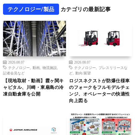
テクノロジー/製品
カテゴリの最新記事
2026.08.07
2026.08.07
テクノロジー
,
動画
,
物流施設
,
テクノロジー
,
プレスリリースな
記者会見など
ど
,
動向/展望
【現地取材・動画】霞ヶ関キ
ロジスネクストが防爆仕様車
ャピタル、川崎・東扇島の冷
のフォークをフルモデルチェ
凍自動倉庫を公開
ンジ、オペレーターの快適性
向上図る