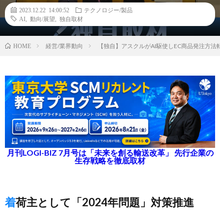
2023.12.22 14:00:52
テクノロジー/製品
AI
,
動向/展望
,
独自取材
経営/業界動向
【独自】アスクルがAI駆使しEC商品発注方
HOME
月刊LOGI-BIZ 7月号は「未来を創る輸送改革」 先行企業の
生存戦略を徹底取材
着荷主として「2024年問題」対策推進