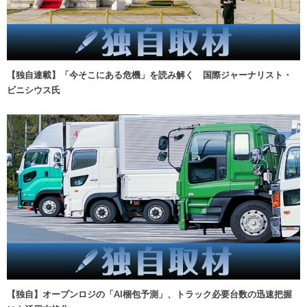
【独自連載】「今そこにある危機」を読み解く 国際ジャーナリスト・
ビニシウス氏
【独自】オープンロジの「AI梱包予測」、トラック必要台数の迅速把握