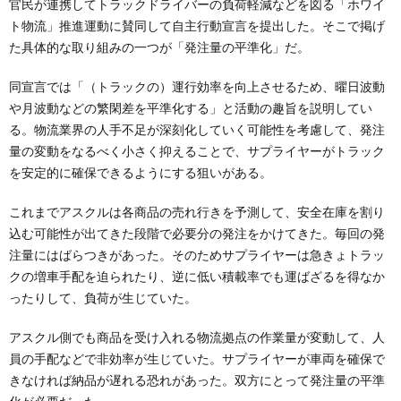
官民が連携してトラックドライバーの負荷軽減などを図る「ホワイ
ト物流」推進運動に賛同して自主行動宣言を提出した。そこで掲げ
た具体的な取り組みの一つが「発注量の平準化」だ。
同宣言では「（トラックの）運行効率を向上させるため、曜日波動
や月波動などの繁閑差を平準化する」と活動の趣旨を説明してい
る。物流業界の人手不足が深刻化していく可能性を考慮して、発注
量の変動をなるべく小さく抑えることで、サプライヤーがトラック
を安定的に確保できるようにする狙いがある。
これまでアスクルは各商品の売れ行きを予測して、安全在庫を割り
込む可能性が出てきた段階で必要分の発注をかけてきた。毎回の発
注量にはばらつきがあった。そのためサプライヤーは急きょトラッ
クの増車手配を迫られたり、逆に低い積載率でも運ばざるを得なか
ったりして、負荷が生じていた。
アスクル側でも商品を受け入れる物流拠点の作業量が変動して、人
員の手配などで非効率が生じていた。サプライヤーが車両を確保で
きなければ納品が遅れる恐れがあった。双方にとって発注量の平準