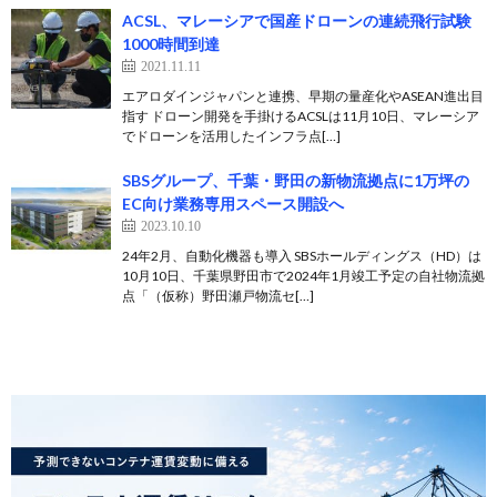
ACSL、マレーシアで国産ドローンの連続飛行試験
1000時間到達
2021.11.11
エアロダインジャパンと連携、早期の量産化やASEAN進出目
指す ドローン開発を手掛けるACSLは11月10日、マレーシア
でドローンを活用したインフラ点[…]
SBSグループ、千葉・野田の新物流拠点に1万坪の
EC向け業務専用スペース開設へ
2023.10.10
24年2月、自動化機器も導入 SBSホールディングス（HD）は
10月10日、千葉県野田市で2024年1月竣工予定の自社物流拠
点「（仮称）野田瀬戸物流セ[…]