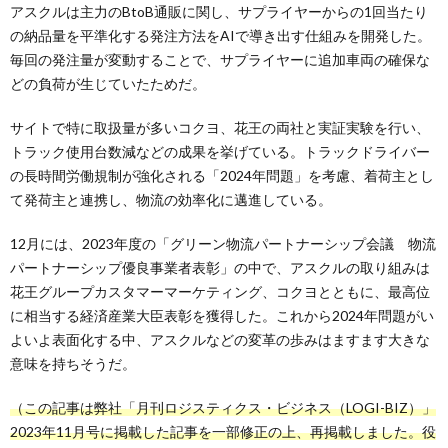
アスクルは主力のBtoB通販に関し、サプライヤーからの1回当たり
の納品量を平準化する発注方法をAIで導き出す仕組みを開発した。
毎回の発注量が変動することで、サプライヤーに追加車両の確保な
どの負荷が生じていたためだ。
サイトで特に取扱量が多いコクヨ、花王の両社と実証実験を行い、
トラック使用台数減などの成果を挙げている。トラックドライバー
の長時間労働規制が強化される「2024年問題」を考慮、着荷主とし
て発荷主と連携し、物流の効率化に邁進している。
12月には、2023年度の「グリーン物流パートナーシップ会議 物流
パートナーシップ優良事業者表彰」の中で、アスクルの取り組みは
花王グループカスタマーマーケティング、コクヨとともに、最高位
に相当する経済産業大臣表彰を獲得した。これから2024年問題がい
よいよ表面化する中、アスクルなどの変革の歩みはますます大きな
意味を持ちそうだ。
（この記事は弊社「月刊ロジスティクス・ビジネス（LOGI-BIZ）」
2023年11月号に掲載した記事を一部修正の上、再掲載しました。役