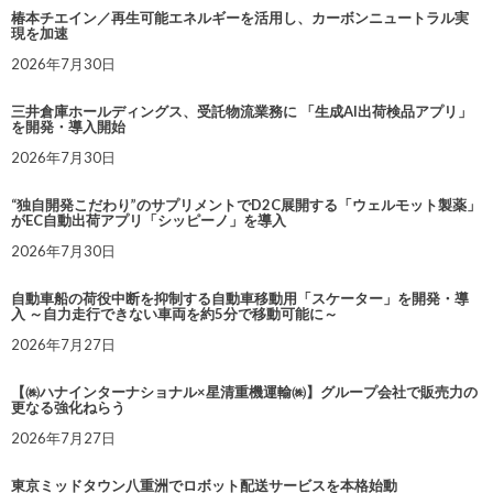
椿本チエイン／再生可能エネルギーを活用し、カーボンニュートラル実
現を加速
2026年7月30日
三井倉庫ホールディングス、受託物流業務に 「生成AI出荷検品アプリ」
を開発・導入開始
2026年7月30日
“独自開発こだわり”のサプリメントでD2C展開する「ウェルモット製薬」
がEC自動出荷アプリ「シッピーノ」を導入
2026年7月30日
自動車船の荷役中断を抑制する自動車移動用「スケーター」を開発・導
入 ～自力走行できない車両を約5分で移動可能に～
2026年7月27日
【㈱ハナインターナショナル×星清重機運輸㈱】グループ会社で販売力の
更なる強化ねらう
2026年7月27日
東京ミッドタウン八重洲でロボット配送サービスを本格始動