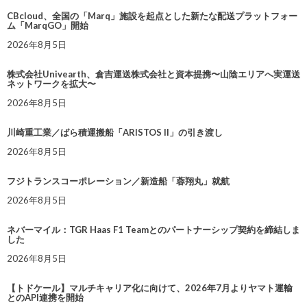
CBcloud、全国の「Marq」施設を起点とした新たな配送プラットフォー
ム「MarqGO」開始
2026年8月5日
株式会社Univearth、倉吉運送株式会社と資本提携〜山陰エリアへ実運送
ネットワークを拡大〜
2026年8月5日
川崎重工業／ばら積運搬船「ARISTOS II」の引き渡し
2026年8月5日
フジトランスコーポレーション／新造船「蓉翔丸」就航
2026年8月5日
ネバーマイル：TGR Haas F1 Teamとのパートナーシップ契約を締結しま
した
2026年8月5日
【トドケール】マルチキャリア化に向けて、2026年7月よりヤマト運輸
とのAPI連携を開始