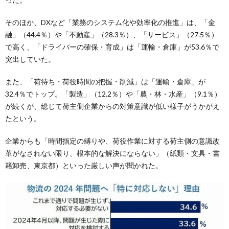
そのほか、DXなど「業務のシステム化や効率化の推進」は、「金
融」（44.4％）や「不動産」（28.3％）、「サービス」（27.5％）
で高く、「ドライバーの確保・育成」は「運輸・倉庫」が53.6％で
突出していた。
また、「荷待ち・荷役時間の把握・削減」は「運輸・倉庫」が
32.4％でトップ。「製造」（12.2％）や「農・林・水産」（9.1％）
が続くが、総じて荷主側企業からの対策意識が低い様子がうかがえ
たという。
企業からも「時間指定の縛りや、荷役作業に対する荷主側の意識改
革がなされない限り、根本的な解決にならない」（紙類・文具・書
籍卸売、東京都）といった厳しい声が聞かれた。