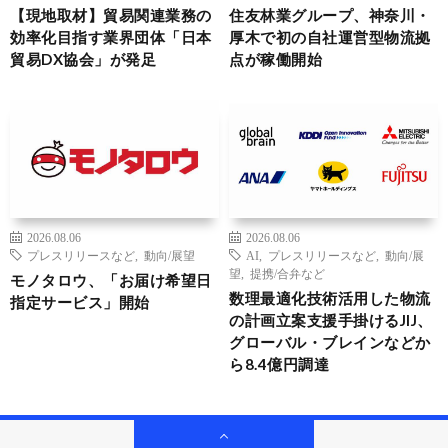
【現地取材】貿易関連業務の
住友林業グループ、神奈川・
効率化目指す業界団体「日本
厚木で初の自社運営型物流拠
貿易DX協会」が発足
点が稼働開始
2026.08.06
2026.08.06
プレスリリースなど
,
動向/展望
AI
,
プレスリリースなど
,
動向/展
望
,
提携/合弁など
モノタロウ、「お届け希望日
数理最適化技術活用した物流
指定サービス」開始
の計画立案支援手掛けるJIJ、
グローバル・ブレインなどか
ら8.4億円調達