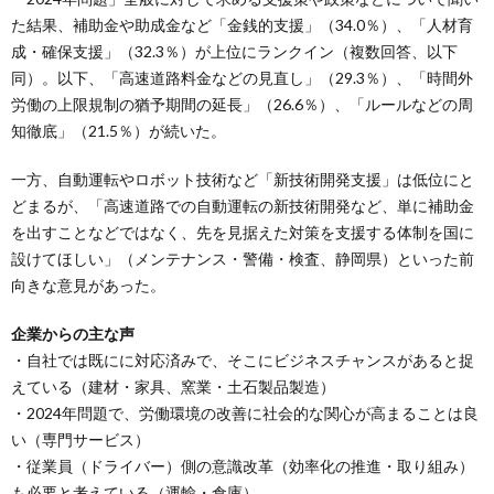
た結果、補助金や助成金など「金銭的支援」（34.0％）、「人材育
成・確保支援」（32.3％）が上位にランクイン（複数回答、以下
同）。以下、「高速道路料金などの見直し」（29.3％）、「時間外
労働の上限規制の猶予期間の延長」（26.6％）、「ルールなどの周
知徹底」（21.5％）が続いた。
一方、自動運転やロボット技術など「新技術開発支援」は低位にと
どまるが、「高速道路での自動運転の新技術開発など、単に補助金
を出すことなどではなく、先を見据えた対策を支援する体制を国に
設けてほしい」（メンテナンス・警備・検査、静岡県）といった前
向きな意見があった。
企業からの主な声
・自社では既にに対応済みで、そこにビジネスチャンスがあると捉
えている（建材・家具、窯業・土石製品製造）
・2024年問題で、労働環境の改善に社会的な関心が高まることは良
い（専門サービス）
・従業員（ドライバー）側の意識改革（効率化の推進・取り組み）
も必要と考えている（運輸・倉庫）