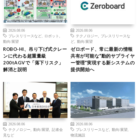
2026.08.06
2026.08.06
プレスリリースなど
,
ロボット
,
テクノロジー
,
プレスリリースな
動向/展望
ど
,
動向/展望
ROBO-HI、吊り下げ式クレー
ゼロボード、常に最新の情報
ンに代わる超重量級
共有が可能な“動的サプライヤ
200tAGVで「落下リスク」
ー管理”実現する新システムの
解消と説明
提供開始へ
2026.08.06
2026.08.06
テクノロジー
,
動向/展望
,
記者会
プレスリリースなど
,
動向/展望
,
見など
物流施設