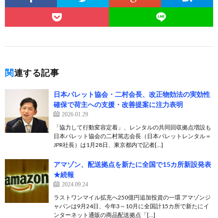
関連する記事
日本パレット協会・二村会長、改正物効法の実効性
確保で荷主への支援・改善提案に注力表明
2026.01.29
「協力して行動変容定着」、レンタルの共同回収拠点増設も
日本パレット協会の二村篤志会長（日本パレットレンタル＝
JPR社長）は1月28日、東京都内で記者[…]
アマゾン、配送拠点を新たに全国で15カ所新設発表
★続報
2024.09.24
ラストワンマイル拡充へ250億円追加投資の一環 アマゾンジ
ャパンは9月24日、今年3～10月に全国計15カ所で新たにイ
ンターネット通販の商品配送拠点「[…]