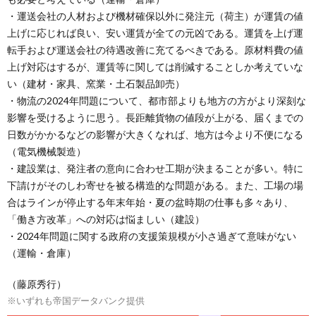
・運送会社の人材および機材確保以外に発注元（荷主）が運賃の値
上げに応じれば良い、安い運賃が全ての元凶である。運賃を上げ運
転手および運送会社の待遇改善に充てるべきである。原材料費の値
上げ対応はするが、運賃等に関しては削減することしか考えていな
い（建材・家具、窯業・土石製品卸売）
・物流の2024年問題について、都市部よりも地方の方がより深刻な
影響を受けるように思う。長距離貨物の値段が上がる、届くまでの
日数がかかるなどの影響が大きくなれば、地方は今より不便になる
（電気機械製造）
・建設業は、発注者の意向に合わせ工期が決まることが多い。特に
下請けがそのしわ寄せを被る構造的な問題がある。また、工場の場
合はラインが停止する年末年始・夏の盆時期の仕事も多々あり、
「働き方改革」への対応は悩ましい（建設）
・2024年問題に関する政府の支援策規模が小さ過ぎて意味がない
（運輸・倉庫）
（藤原秀行）
※いずれも帝国データバンク提供