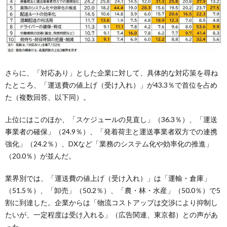
さらに、「対応あり」とした企業に対して、具体的な対応策を尋ね
たところ、「運送費の値上げ（受け入れ）」が43.3％で首位を占め
た（複数回答、以下同）。
上位にはこのほか、「スケジュールの見直し」（36.3％）、「運送
事業者の確保」（24.9％）、「発着荷主と運送事業者双方での連携
強化」（24.2％）、DXなど「業務のシステム化や効率化の推進」
（20.0％）が並んだ。
業界別では、「運送費の値上げ（受け入れ）」は「運輸・倉庫」
（51.5％）、「卸売」（50.2％）、「農・林・水産」（50.0％）で5
割に到達した。企業からは「物流コストアップは交渉により抑制し
たいが、一定程度は受け入れる」（広告関連、東京都）との声があ
った。