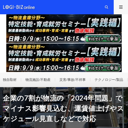
独自取材
物流施設/不動産
災害/事故/不祥事
テクノロジー/製品
企業の7割が物流の「2024年問題」で
マイナス影響見込む、運賃値上げやス
ケジュール見直しなどで対応