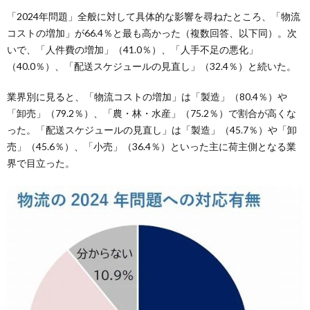
「2024年問題」全般に対して具体的な影響を尋ねたところ、「物流
コストの増加」が66.4％と最も高かった（複数回答、以下同）。次
いで、「人件費の増加」（41.0％）、「人手不足の悪化」
（40.0％）、「配送スケジュールの見直し」（32.4％）と続いた。
業界別に見ると、「物流コストの増加」は「製造」（80.4％）や
「卸売」（79.2％）、「農・林・水産」（75.2％）で割合が高くな
った。「配送スケジュールの見直し」は「製造」（45.7％）や「卸
売」（45.6％）、「小売」（36.4％）といった主に荷主側となる業
界で目立った。