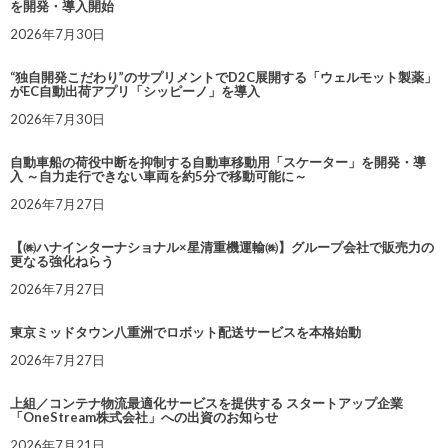
を開発・導入開始
2026年7月30日
“独自開発こだわり”のサプリメントでD2C展開する「ウェルモット製薬」
がEC自動出荷アプリ「シッピーノ」を導入
2026年7月30日
自動車船の荷役中断を抑制する自動車移動用「スケーター」を開発・導
入 ～自力走行できない車両を約5分で移動可能に～
2026年7月27日
【㈱ハナインターナショナル×星清重機運輸㈱】グループ会社で販売力の
更なる強化ねらう
2026年7月27日
東京ミッドタウン八重洲でロボット配送サービスを本格始動
2026年7月27日
上組／コンテナ物流最適化サービスを提供する スタートアップ企業
「OneStream株式会社」への出資のお知らせ
2026年7月21日