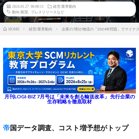
2024.01.27 06:00:11
経営/業界動向
動向/展望
,
プレスリリースなど
経営/業界動向
企業の7割が物流の「2024年問題」でマイ
HOME
月刊LOGI-BIZ 7月号は「未来を創る輸送改革」 先行企業の
生存戦略を徹底取材
帝国データ調査、コスト増予想がトップ