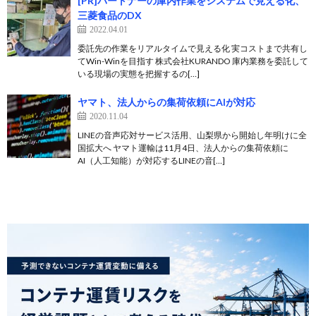
[PR]パートナーの庫内作業をシステムで見える化、
三菱食品のDX
2022.04.01
委託先の作業をリアルタイムで見える化 実コストまで共有し
てWin-Winを目指す 株式会社KURANDO 庫内業務を委託して
いる現場の実態を把握するの[…]
ヤマト、法人からの集荷依頼にAIが対応
2020.11.04
LINEの音声応対サービス活用、山梨県から開始し年明けに全
国拡大へ ヤマト運輸は11月4日、法人からの集荷依頼に
AI（人工知能）が対応するLINEの音[…]