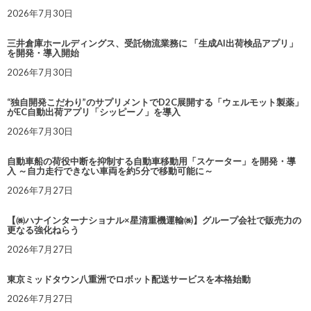
2026年7月30日
三井倉庫ホールディングス、受託物流業務に 「生成AI出荷検品アプリ」
を開発・導入開始
2026年7月30日
“独自開発こだわり”のサプリメントでD2C展開する「ウェルモット製薬」
がEC自動出荷アプリ「シッピーノ」を導入
2026年7月30日
自動車船の荷役中断を抑制する自動車移動用「スケーター」を開発・導
入 ～自力走行できない車両を約5分で移動可能に～
2026年7月27日
【㈱ハナインターナショナル×星清重機運輸㈱】グループ会社で販売力の
更なる強化ねらう
2026年7月27日
東京ミッドタウン八重洲でロボット配送サービスを本格始動
2026年7月27日