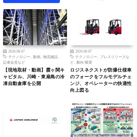
2026.08.07
2026.08.07
テクノロジー
,
動画
,
物流施設
,
テクノロジー
,
プレスリリースな
記者会見など
ど
,
動向/展望
【現地取材・動画】霞ヶ関キ
ロジスネクストが防爆仕様車
ャピタル、川崎・東扇島の冷
のフォークをフルモデルチェ
凍自動倉庫を公開
ンジ、オペレーターの快適性
向上図る