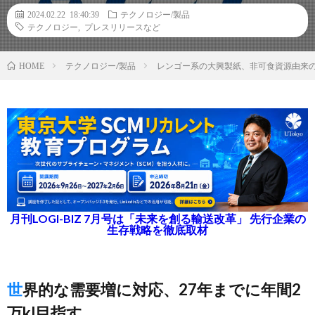
2024.02.22 18:40:39
テクノロジー/製品
テクノロジー
,
プレスリリースなど
テクノロジー/製品
レンゴー系の大興製紙、非可食資源由来
HOME
月刊LOGI-BIZ 7月号は「未来を創る輸送改革」 先行企業の
生存戦略を徹底取材
世界的な需要増に対応、27年までに年間2
万kl目指す