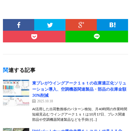
関連する記事
東プレがウイングアーク１ｓｔの在庫適正化ソリュ
ーション導入、空調機器関連製品・部品の在庫金額
30%削減
2025.10.18
AI活用した出荷数推移のパターン検知、月40時間の作業時間
短縮見込む ウイングアーク１ｓｔは10月17日、プレス関連
部品や空調機器関連製品などを手掛け[…]