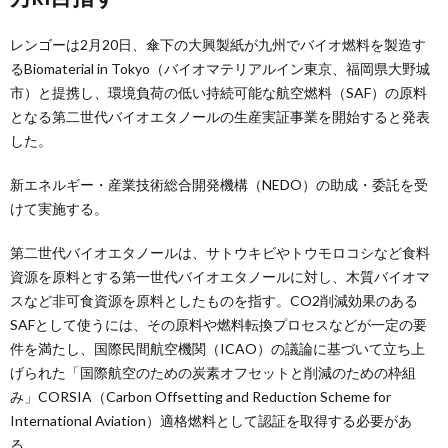
レンゴーは2月20日、傘下の大興製紙が九州でバイオ燃料を製造す
るBiomaterial in Tokyo（バイオマテリアルイン東京、福岡県大野城
市）と提携し、環境負荷の低い持続可能な航空燃料（SAF）の原料
となる第二世代バイオエタノールの生産実証事業を開始すると発表
した。
新エネルギー・産業技術総合開発機構（NEDO）の助成・委託を受
けて実施する。
第二世代バイオエタノールは、サトウキビやトウモロコシなど食料
資源を原料とする第一世代バイオエタノールに対し、木質バイオマ
スなど非可食資源を原料としたものを指す。CO2削減効果のある
SAFとして使うには、その原料や燃料転換プロセスなどが一定の要
件を満たし、国際民間航空機関（ICAO）の議論に基づいて立ち上
げられた「国際航空のための炭素オフセットと削減のための枠組
み」CORSIA（Carbon Offsetting and Reduction Scheme for
International Aviation）適格燃料として認証を取得する必要があ
る。