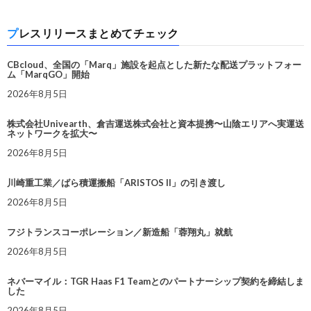
プレスリリースまとめてチェック
CBcloud、全国の「Marq」施設を起点とした新たな配送プラットフォー
ム「MarqGO」開始
2026年8月5日
株式会社Univearth、倉吉運送株式会社と資本提携〜山陰エリアへ実運送
ネットワークを拡大〜
2026年8月5日
川崎重工業／ばら積運搬船「ARISTOS II」の引き渡し
2026年8月5日
フジトランスコーポレーション／新造船「蓉翔丸」就航
2026年8月5日
ネバーマイル：TGR Haas F1 Teamとのパートナーシップ契約を締結しま
した
2026年8月5日