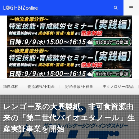
独自取材
物流施設/不動産
災害/事故/不祥事
テクノロジー/製品
レンゴー系の大興製紙、非可食資源由
来の「第二世代バイオエタノール」生
産実証事業を開始