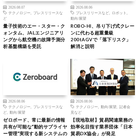
2026.08.07
2026.08.06
テクノロジー
,
プレスリリースな
プレスリリースなど
,
ロボット
,
ど
動向/展望
量子技術のエー・スター・ク
ROBO-HI、吊り下げ式クレー
ォンタム、JALエンジニアリ
ンに代わる超重量級
ングから航空機の故障予測分
200tAGVで「落下リスク」
析基盤構築を受託
解消と説明
2026.08.06
2026.08.06
テクノロジー
,
プレスリリースな
テクノロジー
,
動向/展望
,
記者会
ど
,
動向/展望
見など
ゼロボード、常に最新の情報
【現地取材】貿易関連業務の
共有が可能な“動的サプライヤ
効率化目指す業界団体「日本
ー管理”実現する新システムの
貿易DX協会」が発足