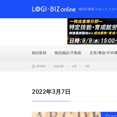
物流不動産,ロボット,ドロ
独自取材
物流施設/不動産
災害/事故/不祥
2022年
3月
7日
HOME
2022年3月7日
そ