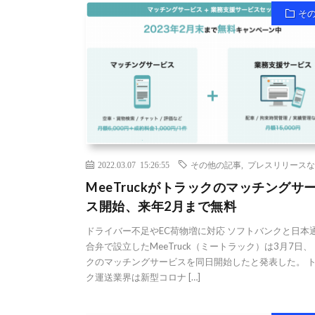
そ
2022.03.07 15:26:55
その他の記事
,
プレスリリースな
MeeTruckがトラックのマッチングサ
ス開始、来年2月まで無料
ドライバー不足やEC荷物増に対応 ソフトバンクと日本
合弁で設立したMeeTruck（ミートラック）は3月7日
クのマッチングサービスを同日開始したと発表した。 
ク運送業界は新型コロナ […]