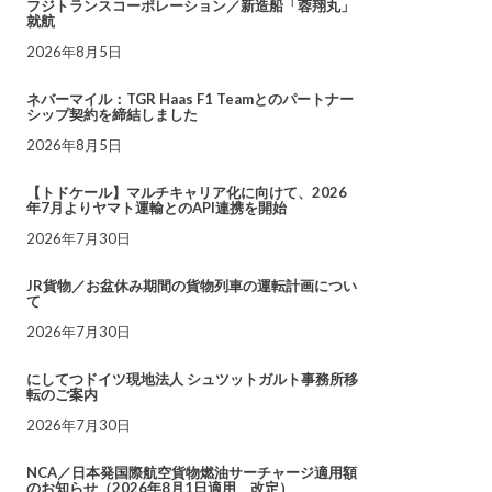
フジトランスコーポレーション／新造船「蓉翔丸」
就航
2026年8月5日
ネバーマイル：TGR Haas F1 Teamとのパートナー
シップ契約を締結しました
2026年8月5日
【トドケール】マルチキャリア化に向けて、2026
年7月よりヤマト運輸とのAPI連携を開始
2026年7月30日
JR貨物／お盆休み期間の貨物列車の運転計画につい
て
2026年7月30日
にしてつドイツ現地法人 シュツットガルト事務所移
転のご案内
2026年7月30日
NCA／日本発国際航空貨物燃油サーチャージ適用額
のお知らせ（2026年8月1日適用 改定）