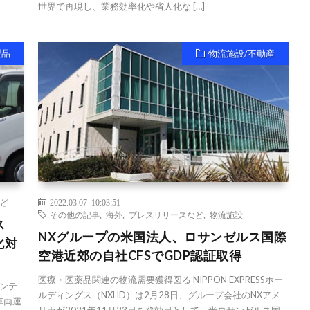
世界で再現し、業務効率化や省人化な […]
製品
物流施設/不動産
ど
2022.03.07 10:03:51
その他の記事
,
海外
,
プレスリリースなど
,
物流施設
ス
NXグループの米国法人、ロサンゼルス国際
化対
空港近郊の自社CFSでGDP認証取得
医療・医薬品関連の物流需要獲得図る NIPPON EXPRESSホー
ンテ
ルディングス（NXHD）は2月28日、グループ会社のNXアメ
車両運