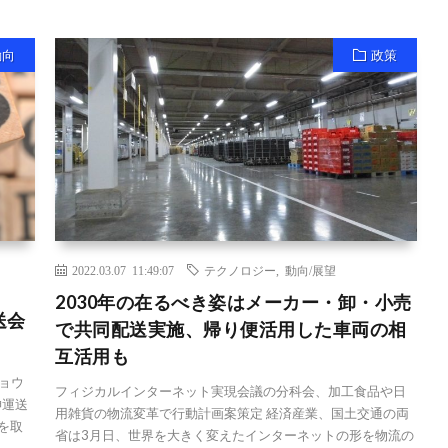
動向
政策
2022.03.07 11:49:07
テクノロジー
,
動向/展望
2030年の在るべき姿はメーカー・卸・小売
送会
で共同配送実施、帰り便活用した車両の相
互活用も
ョウ
フィジカルインターネット実現会議の分科会、加工食品や日
神運送
用雑貨の物流変革で行動計画案策定 経済産業、国土交通の両
を取
省は3月日、世界を大きく変えたインターネットの形を物流の