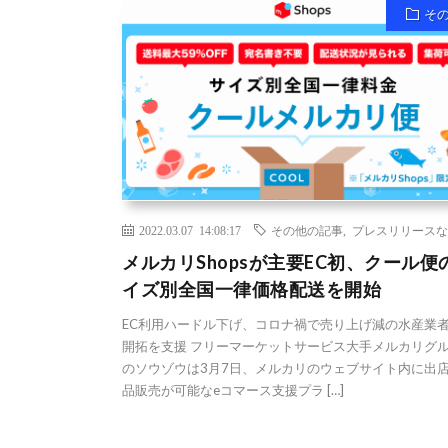
そ
2022.03.07 14:08:17
その他の記事
,
プレスリリースな
メルカリShopsが主要EC初、クール便
イズ別全国一律価格配送を開始
EC利用ハードル下げ、コロナ禍で売り上げ減の水産業
開拓を支援 フリーマーケットサービス大手メルカリグ
のソウゾウは3月7日、メルカリのウェブサイト内に出
品販売が可能なeコマース支援プラ […]