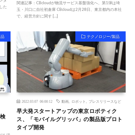
ンタ
関連記事：CBcloudが物流サービス基盤強化へ、第1弾は埼
した
玉・川口に自社初倉庫 CBcloudは2月28日、東京都内の本社
で、経営方針に関す […]
製品
テクノロジー/製品
2022.03.07 06:00:12
動画
,
ロボット
,
プレスリリースなど
早大発スタートアップの東京ロボティク
前検
ス、「モバイルグリッパ」の製品版プロト
タイプ開発