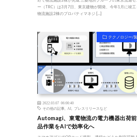
野で物流施設2棟が完成 三菱地所グループの東京流通セ
ー（TRC）は3月7日、東京建物が開発、今年1月に竣工
物流施設2棟のプロパティマネジ […]
テクノロジー/
2022.03.07 06:00:40
その他の記事
,
AI
,
プレスリリースなど
Automagi、東電物流の電力機器出荷
品作業をAIで効率化へ