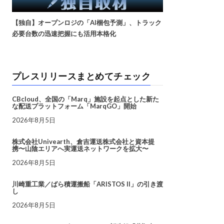
【独自】オープンロジの「AI梱包予測」、トラック
必要台数の迅速把握にも活用本格化
プレスリリースまとめてチェック
CBcloud、全国の「Marq」施設を起点とした新た
な配送プラットフォーム「MarqGO」開始
2026年8月5日
株式会社Univearth、倉吉運送株式会社と資本提
携〜山陰エリアへ実運送ネットワークを拡大〜
2026年8月5日
川崎重工業／ばら積運搬船「ARISTOS II」の引き渡
し
2026年8月5日