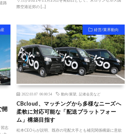
リカが2021年11月23日を発効日として、米ロサンゼルス国
道路
際空港近郊の […]
動産
経営/業界動向
2022.03.07 06:00:54
動向/展望
,
記者会見など
CBcloud、マッチングから多様なニーズへ
で開
柔軟に対応可能な「配送プラットフォー
ム」構築目指す
・習志
松本CEOらが説明、既存の宅配大手とも補完関係構築に意欲