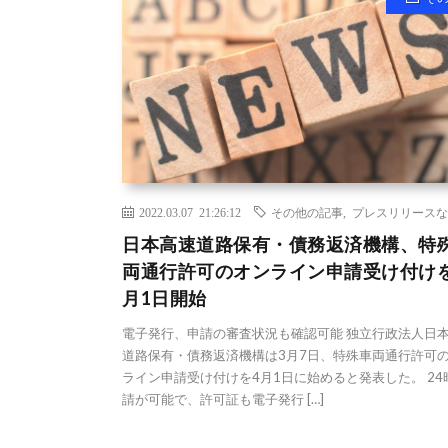
2022.03.07 21:26:12
その他の記事
,
プレスリリースな
日本高速道路保有・債務返済機構、特
両通行許可のオンライン申請受け付けを
月1日開始
電子発行、申請の審査状況も確認可能 独立行政法人日
道路保有・債務返済機構は3月7日、特殊車両通行許可
ライン申請受け付けを4月1日に始めると発表した。 24
請が可能で、許可証も電子発行 […]