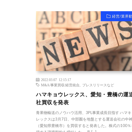
経営/業界
2022.03.07 12:15:17
M&A/事業買収/経営統合
,
プレスリリースなど
ハマキョウレックス、愛知・豊橋の運
社買収を発表
青果物輸送のノウハウ活用、3PL事業成長目指す ハマキ
レックスは3月7日、中部圏を地盤とする運送会社の中
（愛知県豊橋市）を買収すると発表した。株式の100％
得する譲渡契約を締結した。 具 […]