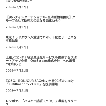
5分で移動可能に～
2026年7月27日
【㈱ハナインターナショナル×星清重機運輸㈱】グ
ループ会社で販売力の更なる強化ねらう
2026年7月27日
東京ミッドタウン八重洲でロボット配送サービスを
本格始動
2026年7月27日
上組／コンテナ物流最適化サービスを提供する スタ
ートアップ企業「OneStream株式会社」への出資
のお知らせ
2026年7月21日
ZOZO、BONJOUR SAGANの自社EC拡大に向け
「Fulfillment by ZOZO」を提供開始
2026年7月21日
ロジポケ、「パスキー認証（MFA）」機能をリリー
ス