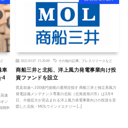
ど
2022.03.07 15:20:09
その他の記事
,
プレスリリースなど
殊車
商船三井と北拓、洋上風力発電事業向け投
4
資ファンドを設立
普及加速へ100億円規模の運用目指す 商船三井と独立系風力
発電設備メンテナンス専業の北拓（北海道旭川市）は3月4
本高速
日、今後拡大が見込まれる洋上風力発電事業向けの投資を意
のオン
図した北拓・MOLウインドエナジー […]
時間申