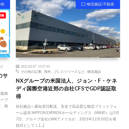
の他
物流施設/不動産
ど
2022.03.07 13:57:41
その他の記事
,
海外
,
プレスリリースなど
,
物流施設
のサ
NXグループの米国法人、ジョン・F・ケネ
ディ国際空港近郊の自社CFSでGDP認証取
者販路
得
ループ
店、商
自社拠点へ最短翌日配送、安全で高品質な物流プラットフォ
ーム提供 NIPPON EXPRESSホールディングス（NXHD）は3月
7日、グループ会社のNXアメリカが、2021年12月20日を発
効日としてニ […]