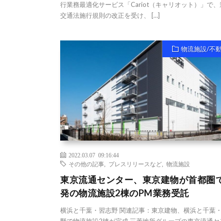
行業務最適化サービス「Cariot（キャリオット）」で、
交通法施行規則の改正を受け、 […]
物流施設/不
2022.03.07 09:16:44
その他の記事
,
プレスリリースなど
,
物流施設
東京流通センター、東京建物が首都圏
発の物流施設2棟のPM業務受託
横浜と千葉・習志野 関連記事：東京建物、横浜と千葉