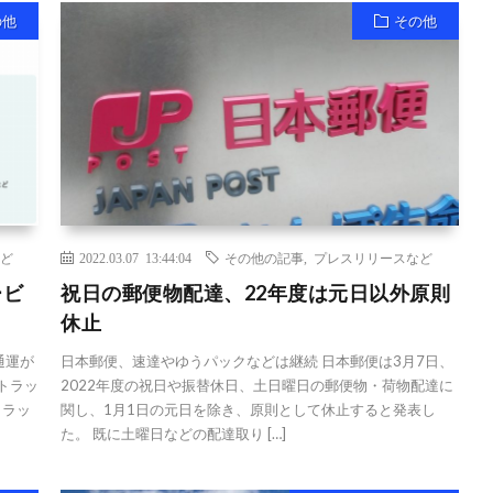
の他
その他
ど
2022.03.07 13:44:04
その他の記事
,
プレスリリースなど
ービ
祝日の郵便物配達、22年度は元日以外原則
休止
通運が
日本郵便、速達やゆうパックなどは継続 日本郵便は3月7日、
、トラッ
2022年度の祝日や振替休日、土日曜日の郵便物・荷物配達に
トラッ
関し、1月1日の元日を除き、原則として休止すると発表し
た。 既に土曜日などの配達取り […]