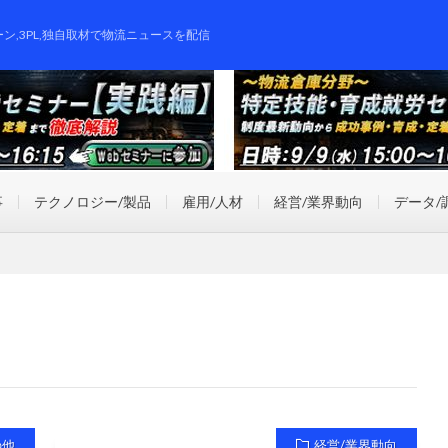
ーン,3PL,独自取材で物流ニュースを配信
事
テクノロジー/製品
雇用/人材
経営/業界動向
データ/
の他
経営/業界動向