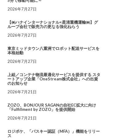
5分で移動可能に～
2026年7月27日
【㈱ハナインターナショナル×星清重機運輸㈱】グ
ループ会社で販売力の更なる強化ねらう
2026年7月27日
東京ミッドタウン八重洲でロボット配送サービスを
本格始動
2026年7月27日
上組／コンテナ物流最適化サービスを提供する スタ
ートアップ企業「OneStream株式会社」への出資
のお知らせ
2026年7月21日
ZOZO、BONJOUR SAGANの自社EC拡大に向け
「Fulfillment by ZOZO」を提供開始
2026年7月21日
ロジポケ、「パスキー認証（MFA）」機能をリリー
ス