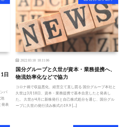
2022.03.18 18:11:06
国分グループと久世が資本・業務提携へ、
1日
物流効率化などで協力
コロナ禍で収益悪化、経営立て直し図る 国分グループ本社と
カンパ
久世は3月18日、資本・業務提携で基本合意したと発表し
電池
た。 久世が4月に新株発行と自己株式処分を通じ、国分グル
と発表
ープに久世の発行済み株式の19.9 […]