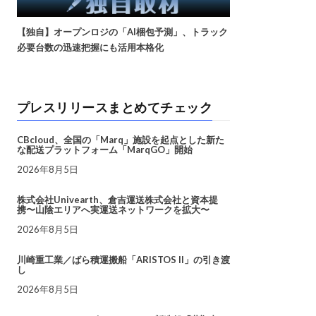
【独自】オープンロジの「AI梱包予測」、トラック
必要台数の迅速把握にも活用本格化
プレスリリースまとめてチェック
CBcloud、全国の「Marq」施設を起点とした新た
な配送プラットフォーム「MarqGO」開始
2026年8月5日
株式会社Univearth、倉吉運送株式会社と資本提
携〜山陰エリアへ実運送ネットワークを拡大〜
2026年8月5日
川崎重工業／ばら積運搬船「ARISTOS II」の引き渡
し
2026年8月5日