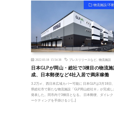
物流施設/不
2022.03.18 15:54:38
プレスリリースなど
,
物流施設
日本GLPが岡山・総社で3棟目の物流施
成、日本郵便など4社入居で満床稼働
3.2万㎡、西日本広域カバー可能に 日本GLPは3月18日
県総社市で新たな物流施設「GLP岡山総社Ⅲ」が完成し
発表した。同市内で3棟目となる。 日本郵便、ダイレク
ーケティングを手掛けるジ […]