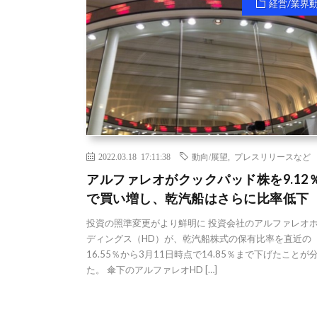
経営/業界
2022.03.18 17:11:38
動向/展望
,
プレスリリースなど
アルファレオがクックパッド株を9.12
で買い増し、乾汽船はさらに比率低下
投資の照準変更がより鮮明に 投資会社のアルファレオ
ディングス（HD）が、乾汽船株式の保有比率を直近の
16.55％から3月11日時点で14.85％まで下げたことが
た。 傘下のアルファレオHD […]