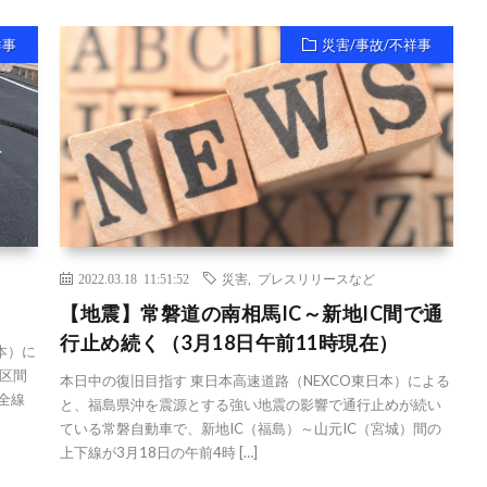
祥事
災害/事故/不祥事
2022.03.18 11:51:52
災害
,
プレスリリースなど
【地震】常磐道の南相馬IC～新地IC間で通
行止め続く（3月18日午前11時現在）
本）に
区間
本日中の復旧目指す 東日本高速道路（NEXCO東日本）による
全線
と、福島県沖を震源とする強い地震の影響で通行止めが続い
ている常磐自動車で、新地IC（福島）～山元IC（宮城）間の
上下線が3月18日の午前4時 […]