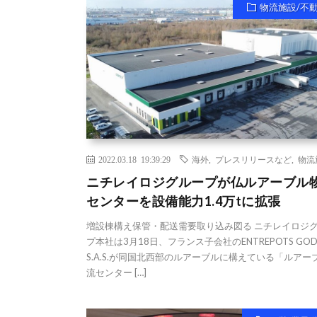
物流施設/不
2022.03.18 19:39:29
海外
,
プレスリリースなど
,
物流
ニチレイロジグループが仏ルアーブル
センターを設備能力1.4万tに拡張
増設棟構え保管・配送需要取り込み図る ニチレイロジ
プ本社は3月18日、フランス子会社のENTREPOTS GOD
S.A.S.が同国北西部のルアーブルに構えている「ルアー
流センター […]