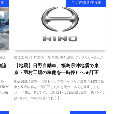
動産
災害/事故/不祥事
施設
2022.03.18 17:26:33
災害
,
動向/展望
,
プレスリリースなど
物流
【地震】日野自動車、福島県沖地震で東
京・羽村工場の稼働を一時停止へ★訂正
グルー
部品調達に支障、小型トラックのラインなど対象 ※日野自動
FROY
車が発表内容を一部訂正したのを受け、本文を修正しまし
ブル物
た。 「第1、第2ラインは3月21～23日の計3日間、第4ライン
は3月22、23の両日にそれ […]