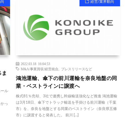
動向
経営/業界動向
2022.03.18 16:04:53
M&A/事業買収/経営統合
,
プレスリリースなど
％ま
鴻池運輸、傘下の前川運輸を奈良地盤の同
業・ベストラインに譲渡へ
ホール
株式81％売却、3社で連携し幹線輸送強化など推進 鴻池運輸
は3月18日、傘下でトラック輸送を手掛ける前川運輸（千葉
分かっ
市）を、奈良を地盤とする同業のベストライン（奈良県五條
市）に譲渡すると発表した。 前川 […]