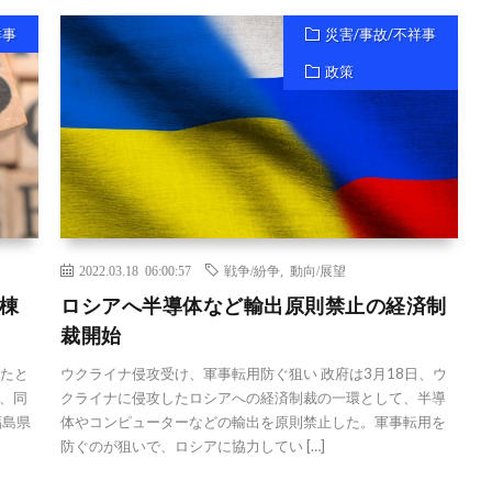
祥事
災害/事故/不祥事
政策
2022.03.18 06:00:57
戦争/紛争
,
動向/展望
棟
ロシアへ半導体など輸出原則禁止の経済制
裁開始
したと
ウクライナ侵攻受け、軍事転用防ぐ狙い 政府は3月18日、ウ
、同
クライナに侵攻したロシアへの経済制裁の一環として、半導
福島県
体やコンピューターなどの輸出を原則禁止した。軍事転用を
防ぐのが狙いで、ロシアに協力してい […]