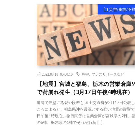
災害/事故/不
2022.03.18 06:00:10
災害
,
プレスリリースなど
【地震】宮城と福島、栃木の営業倉庫9
で荷崩れ発生（3月17日午後4時現在）
港湾で岸壁に亀裂や段差も 国土交通省が3月17日公表
ころによると、福島県沖を震源とする強い地震の影響で
日午後4時現在、物流関係は営業倉庫が宮城県の2棟、
の6棟、栃木県の1棟でそれぞれ荷 […]