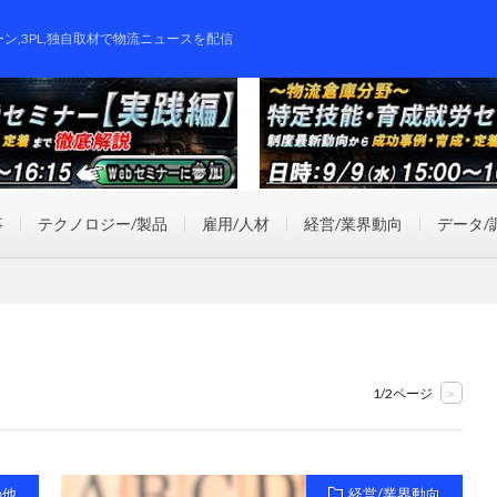
ーン,3PL,独自取材で物流ニュースを配信
事
テクノロジー/製品
雇用/人材
経営/業界動向
データ/
1/2ページ
>
の他
経営/業界動向