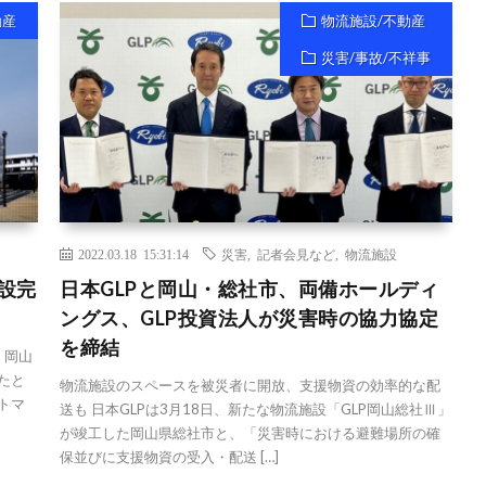
動産
物流施設/不動産
災害/事故/不祥事
2022.03.18 15:31:14
災害
,
記者会見など
,
物流施設
設完
日本GLPと岡山・総社市、両備ホールディ
ングス、GLP投資法人が災害時の協力協定
を締結
、岡山
たと
物流施設のスペースを被災者に開放、支援物資の効率的な配
トマ
送も 日本GLPは3月18日、新たな物流施設「GLP岡山総社Ⅲ」
が竣工した岡山県総社市と、「災害時における避難場所の確
保並びに支援物資の受入・配送 […]