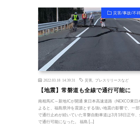
災害/事故/不
2022.03.18 14:39:31
災害
,
プレスリリースなど
【地震】常磐道も全線で通行可能に
南相馬IC～新地ICが開通 東日本高速道路（NEXCO東日
よると、福島県沖を震源とする強い地震の影響で、一部
で通行止めが続いていた常磐自動車道は3月18日正午、
で通行可能になった。 福島 […]