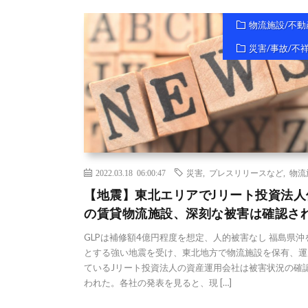
物流施設/不動
災害/事故/不
2022.03.18 06:00:47
災害
,
プレスリリースなど
,
物流
【地震】東北エリアでJリート投資法人
の賃貸物流施設、深刻な被害は確認さ
GLPは補修額4億円程度を想定、人的被害なし 福島県沖
とする強い地震を受け、東北地方で物流施設を保有、運
ているJリート投資法人の資産運用会社は被害状況の確
われた。各社の発表を見ると、現 […]