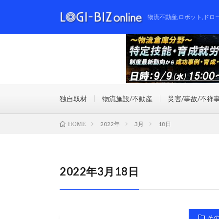
物流不動産,ロボット,ドロ
独自取材
物流施設/不動産
災害/事故/不祥
2022年
3月
18日
HOME
2022年3月18日
そ