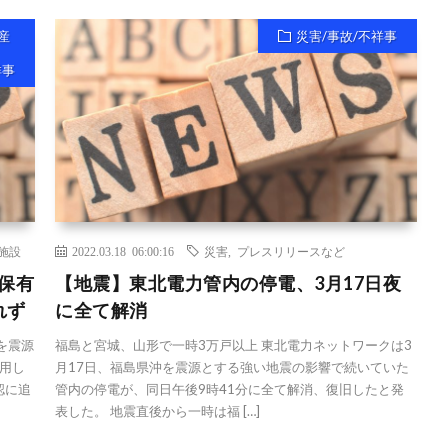
産
災害/事故/不祥事
祥事
施設
2022.03.18 06:00:16
災害
,
プレスリリースなど
保有
【地震】東北電力管内の停電、3月17日夜
れず
に全て解消
を震源
福島と宮城、山形で一時3万戸以上 東北電力ネットワークは3
用し
月17日、福島県沖を震源とする強い地震の影響で続いていた
認に追
管内の停電が、同日午後9時41分に全て解消、復旧したと発
表した。 地震直後から一時は福 […]