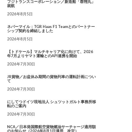
フジトランスコーポレーション／新造船「蓉翔丸」
就航
2026年8月5日
ネバーマイル：TGR Haas F1 Teamとのパートナー
シップ契約を締結しました
2026年8月5日
【トドケール】マルチキャリア化に向けて、2026
年7月よりヤマト運輸とのAPI連携を開始
2026年7月30日
JR貨物／お盆休み期間の貨物列車の運転計画につい
て
2026年7月30日
にしてつドイツ現地法人 シュツットガルト事務所移
転のご案内
2026年7月30日
NCA／日本発国際航空貨物燃油サーチャージ適用額
のお知らせ（2026年8月1日適用 改定）