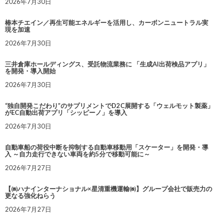
2026年7月30日
椿本チエイン／再生可能エネルギーを活用し、カーボンニュートラル実
現を加速
2026年7月30日
三井倉庫ホールディングス、受託物流業務に 「生成AI出荷検品アプリ」
を開発・導入開始
2026年7月30日
“独自開発こだわり”のサプリメントでD2C展開する「ウェルモット製薬」
がEC自動出荷アプリ「シッピーノ」を導入
2026年7月30日
自動車船の荷役中断を抑制する自動車移動用「スケーター」を開発・導
入 ～自力走行できない車両を約5分で移動可能に～
2026年7月27日
【㈱ハナインターナショナル×星清重機運輸㈱】グループ会社で販売力の
更なる強化ねらう
2026年7月27日