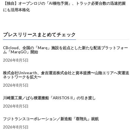
【独自】オープンロジの「AI梱包予測」、トラック必要台数の迅速把握
にも活用本格化
プレスリリースまとめてチェック
CBcloud、全国の「Marq」施設を起点とした新たな配送プラットフォー
ム「MarqGO」開始
2026年8月5日
株式会社Univearth、倉吉運送株式会社と資本提携〜山陰エリアへ実運送
ネットワークを拡大〜
2026年8月5日
川崎重工業／ばら積運搬船「ARISTOS II」の引き渡し
2026年8月5日
フジトランスコーポレーション／新造船「蓉翔丸」就航
2026年8月5日