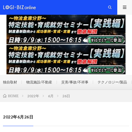
独自取材
物流施設/不動産
災害/事故/不祥事
テクノロジー/製品
2022年
6月
26日
HOME
2022年6月26日