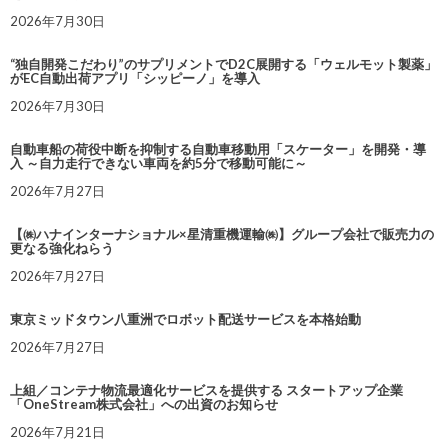
2026年7月30日
“独自開発こだわり”のサプリメントでD2C展開する「ウェルモット製薬」
がEC自動出荷アプリ「シッピーノ」を導入
2026年7月30日
自動車船の荷役中断を抑制する自動車移動用「スケーター」を開発・導
入 ～自力走行できない車両を約5分で移動可能に～
2026年7月27日
【㈱ハナインターナショナル×星清重機運輸㈱】グループ会社で販売力の
更なる強化ねらう
2026年7月27日
東京ミッドタウン八重洲でロボット配送サービスを本格始動
2026年7月27日
上組／コンテナ物流最適化サービスを提供する スタートアップ企業
「OneStream株式会社」への出資のお知らせ
2026年7月21日