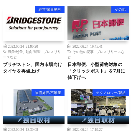
経営/業界動向
その他
2022.06.24 21:00:20
2022.06.24 19:45:41
戦争/紛争
,
動向/展望
,
プレスリリ
その他の記事
,
プレスリリースな
ースなど
ど
ブリヂストン、国内市場向け
日本郵便、小型荷物対象の
タイヤを再値上げ
「クリックポスト」を7月に
値下げへ
物流施設/不動産
テクノロジー/製品
2022.06.24 18:30:08
2022.06.24 17:19:27