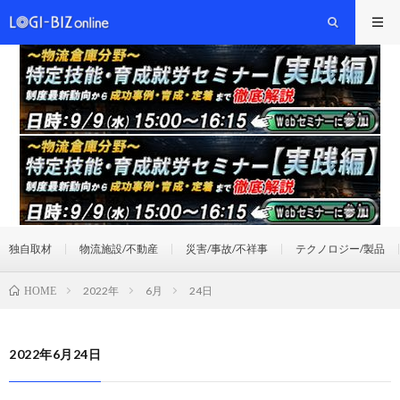
独自取材
物流施設/不動産
災害/事故/不祥事
テクノロジー/製品
2022年
6月
24日
HOME
2022年6月24日