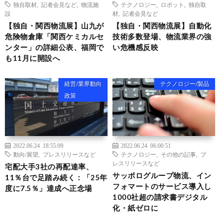
独自取材
,
記者会見など
,
物流施
テクノロジー
,
ロボット
,
独自取
設
材
,
記者会見など
【独自・関西物流展】山九が
【独自・関西物流展】自動化
危険物倉庫「関西ケミカルセ
技術多数登場、物流業界の強
ンター」の詳細公表、福岡で
い危機感反映
も11月に開設へ
経営/業界動向
テクノロジー/製品
政策
2022.06.24 18:55:09
2022.06.24 06:00:51
動向/展望
,
プレスリリースなど
テクノロジー
,
その他の記事
,
プ
レスリリースなど
宅配大手3社の再配達率、
サッポログループ物流、イン
11％台で足踏み続く：「25年
フォマートのサービス導入し
度に7.5％」達成へ正念場
1000社超の請求書デジタル
化・紙ゼロに