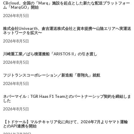
CBcloud、全国の「Marq」施設を起点とした新たな配送プラットフォー
ム「MarqGO」開始
2026年8月5日
株式会社Univearth、倉吉運送株式会社と資本提携〜山陰エリアへ実運送
ネットワークを拡大〜
2026年8月5日
川崎重工業／ばら積運搬船「ARISTOS II」の引き渡し
2026年8月5日
フジトランスコーポレーション／新造船「蓉翔丸」就航
2026年8月5日
ネバーマイル：TGR Haas F1 Teamとのパートナーシップ契約を締結しま
した
2026年8月5日
【トドケール】マルチキャリア化に向けて、2026年7月よりヤマト運輸
とのAPI連携を開始