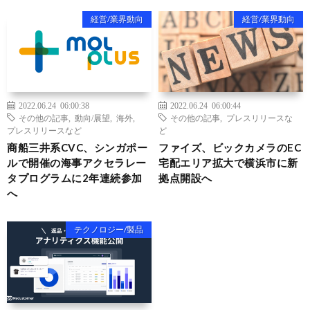
経営/業界動向
経営/業界動向
2022.06.24 06:00:38
2022.06.24 06:00:44
その他の記事
,
動向/展望
,
海外
,
その他の記事
,
プレスリリースな
プレスリリースなど
ど
商船三井系CVC、シンガポー
ファイズ、ビックカメラのEC
ルで開催の海事アクセラレー
宅配エリア拡大で横浜市に新
タプログラムに2年連続参加
拠点開設へ
へ
テクノロジー/製品