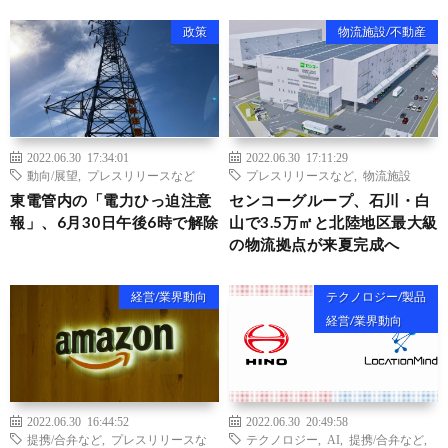
政策
物流施設/不動産
2022.06.30 17:34:01
2022.06.30 17:11:29
動向/展望
,
プレスリリースなど
プレスリリースなど
,
物流施設
東電管内の「電力ひっ迫注意
センコーグループ、石川・白
報」、6月30日午後6時で解除
山で3.5万㎡と北陸地区最大級
の物流拠点が来夏完成へ
経営/業界動向
テクノロジー/製品
経営/業界動向
2022.06.30 16:44:52
2022.06.30 20:49:58
提携/合弁など
,
プレスリリースな
テクノロジー
,
AI
,
提携/合弁など
,