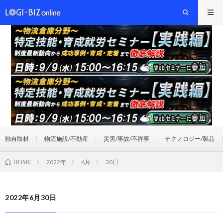
独自取材
物流施設/不動産
災害/事故/不祥事
テクノロジー/製品
2022年
6月
30日
HOME
2022年6月30日