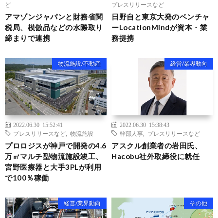
ど
プレスリリースなど
アマゾンジャパンと財務省関
日野自と東京大発のベンチャ
税局、模倣品などの水際取り
ーLocationMindが資本・業
締まりで連携
務提携
物流施設/不動産
経営/業界動向
2022.06.30 15:52:41
2022.06.30 15:38:43
プレスリリースなど
,
物流施設
幹部人事
,
プレスリリースなど
プロロジスが神戸で開発の4.6
アスクル創業者の岩田氏、
万㎡マルチ型物流施設竣工、
Hacobu社外取締役に就任
宮野医療器と大手3PLが利用
で100％稼働
経営/業界動向
その他