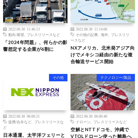
2022.06.30 11:46:13
2022.06.30 11:14:06
動向/展望
,
プレスリリースなど
その他の記事
,
海外
,
プレスリリ
ースなど
「2024年問題」、何らかの影
NXアメリカ、北米発アジア向
響想定する企業が6割に
けでメキシコ経由の新たな複
合輸送サービス開始
その他
テクノロジー/製品
2022.06.30 06:00:21
2022.06.30 06:00:40
提携/合弁など
,
プレスリリースな
ドローン
,
プレスリリースなど
ど
空解とNTTドコモ、沖縄で
日本通運、太平洋フェリーと
VTOLドローン使った離島へ