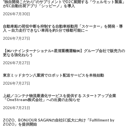
“独自開発こだわり”のサプリメントでD2C展開する「ウェルモット製薬」
がEC自動出荷アプリ「シッピーノ」を導入
2026年7月30日
自動車船の荷役中断を抑制する自動車移動用「スケーター」を開発・導
入 ～自力走行できない車両を約5分で移動可能に～
2026年7月27日
【㈱ハナインターナショナル×星清重機運輸㈱】グループ会社で販売力の
更なる強化ねらう
2026年7月27日
東京ミッドタウン八重洲でロボット配送サービスを本格始動
2026年7月27日
上組／コンテナ物流最適化サービスを提供する スタートアップ企業
「OneStream株式会社」への出資のお知らせ
2026年7月21日
ZOZO、BONJOUR SAGANの自社EC拡大に向け「Fulfillment by
ZOZO」を提供開始