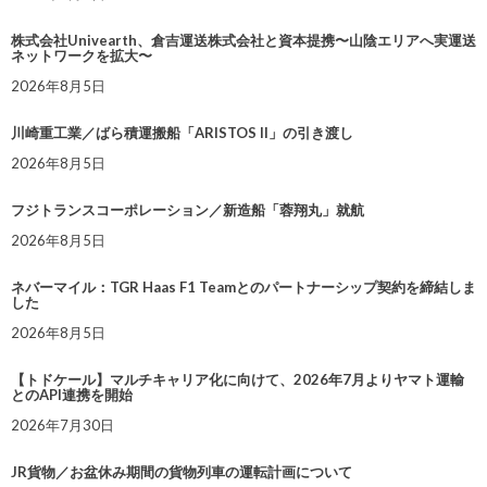
株式会社Univearth、倉吉運送株式会社と資本提携〜山陰エリアへ実運送
ネットワークを拡大〜
2026年8月5日
川崎重工業／ばら積運搬船「ARISTOS II」の引き渡し
2026年8月5日
フジトランスコーポレーション／新造船「蓉翔丸」就航
2026年8月5日
ネバーマイル：TGR Haas F1 Teamとのパートナーシップ契約を締結しま
した
2026年8月5日
【トドケール】マルチキャリア化に向けて、2026年7月よりヤマト運輸
とのAPI連携を開始
2026年7月30日
JR貨物／お盆休み期間の貨物列車の運転計画について