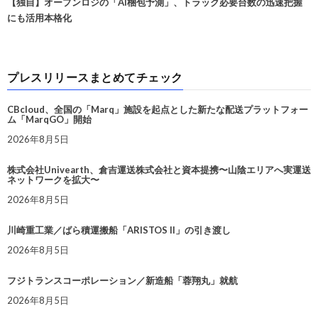
【独自】オープンロジの「AI梱包予測」、トラック必要台数の迅速把握
にも活用本格化
プレスリリースまとめてチェック
CBcloud、全国の「Marq」施設を起点とした新たな配送プラットフォー
ム「MarqGO」開始
2026年8月5日
株式会社Univearth、倉吉運送株式会社と資本提携〜山陰エリアへ実運送
ネットワークを拡大〜
2026年8月5日
川崎重工業／ばら積運搬船「ARISTOS II」の引き渡し
2026年8月5日
フジトランスコーポレーション／新造船「蓉翔丸」就航
2026年8月5日