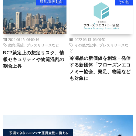
経営/業界動向
その他
2022.06.15 06:00:16
2022.06.15 06:00:52
動向/展望
,
プレスリリースなど
その他の記事
,
プレスリリースな
ど
BCP策定上の想定リスク、情
冷凍品の新価値を創造・発信
報セキュリティや物流混乱の
する新団体「フローズンエコ
割合上昇
ノミー協会」発足、物流など
も対象に