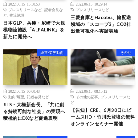
2022.06.15 15:30:53
2022.06.15 10:29:14
プレスリリースなど
,
記者会見な
プレスリリースなど
ど
,
物流施設
三菱倉庫とHacobu、輸配送
日本GLP、兵庫・尼崎で大規
領域の「スコープ3」CO2排
模物流施設「ALFALINK」を
出量可視化へ実証実験
新たに開発へ
経営/業界動向
その他
2022.06.15 06:00:43
2022.06.15 08:15:12
動向/展望
,
記者会見など
その他の記事
,
プレスリリースな
ど
JILS・大橋新会長、「共に創
【告知】CRE、6月30日にビ
る持続可能な社会」の実現へ
ームスHD・竹川氏登壇の無料
積極的にDXなど促進表明
オンラインセミナー開催