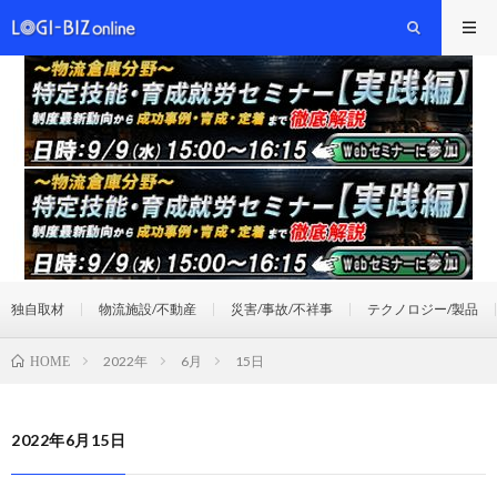
独自取材
物流施設/不動産
災害/事故/不祥事
テクノロジー/製品
2022年
6月
15日
HOME
2022年6月15日