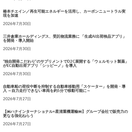
椿本チエイン／再生可能エネルギーを活用し、カーボンニュートラル実
現を加速
2026年7月30日
三井倉庫ホールディングス、受託物流業務に 「生成AI出荷検品アプリ」
を開発・導入開始
2026年7月30日
“独自開発こだわり”のサプリメントでD2C展開する「ウェルモット製薬」
がEC自動出荷アプリ「シッピーノ」を導入
2026年7月30日
自動車船の荷役中断を抑制する自動車移動用「スケーター」を開発・導
入 ～自力走行できない車両を約5分で移動可能に～
2026年7月27日
【㈱ハナインターナショナル×星清重機運輸㈱】グループ会社で販売力の
更なる強化ねらう
2026年7月27日