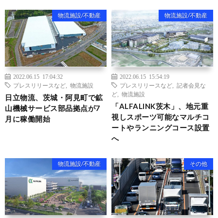
物流施設/不動産
物流施設/不動産
2022.06.15 17:04:32
2022.06.15 15:54:19
プレスリリースなど
,
物流施設
プレスリリースなど
,
記者会見な
ど
,
物流施設
日立物流、茨城・阿見町で鉱
「ALFALINK茨木」、地元重
山機械サービス部品拠点が7
視しスポーツ可能なマルチコ
月に稼働開始
ートやランニングコース設置
へ
物流施設/不動産
その他