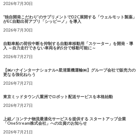
2026年7月30日
“独自開発こだわり”のサプリメントでD2C展開する「ウェルモット製薬」
がEC自動出荷アプリ「シッピーノ」を導入
2026年7月30日
自動車船の荷役中断を抑制する自動車移動用「スケーター」を開発・導
入 ～自力走行できない車両を約5分で移動可能に～
2026年7月27日
【㈱ハナインターナショナル×星清重機運輸㈱】グループ会社で販売力の
更なる強化ねらう
2026年7月27日
東京ミッドタウン八重洲でロボット配送サービスを本格始動
2026年7月27日
上組／コンテナ物流最適化サービスを提供する スタートアップ企業
「OneStream株式会社」への出資のお知らせ
2026年7月21日