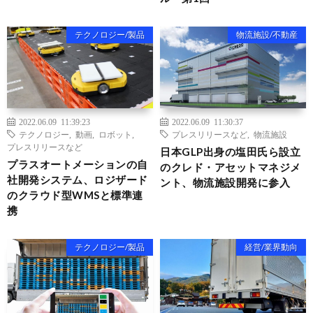
テクノロジー/製品
物流施設/不動産
2022.06.09 11:39:23
2022.06.09 11:30:37
テクノロジー
,
動画
,
ロボット
,
プレスリリースなど
,
物流施設
プレスリリースなど
日本GLP出身の塩田氏ら設立
プラスオートメーションの自
のクレド・アセットマネジメ
社開発システム、ロジザード
ント、物流施設開発に参入
のクラウド型WMSと標準連
携
テクノロジー/製品
経営/業界動向