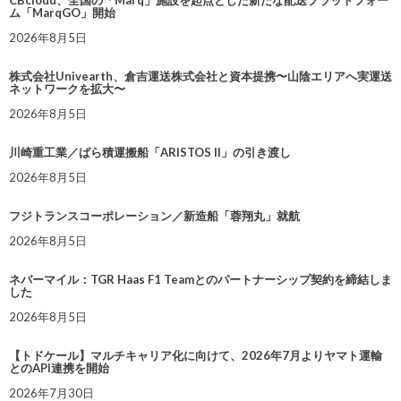
CBcloud、全国の「Marq」施設を起点とした新たな配送プラットフォー
ム「MarqGO」開始
2026年8月5日
株式会社Univearth、倉吉運送株式会社と資本提携〜山陰エリアへ実運送
ネットワークを拡大〜
2026年8月5日
川崎重工業／ばら積運搬船「ARISTOS II」の引き渡し
2026年8月5日
フジトランスコーポレーション／新造船「蓉翔丸」就航
2026年8月5日
ネバーマイル：TGR Haas F1 Teamとのパートナーシップ契約を締結しま
した
2026年8月5日
【トドケール】マルチキャリア化に向けて、2026年7月よりヤマト運輸
とのAPI連携を開始
2026年7月30日