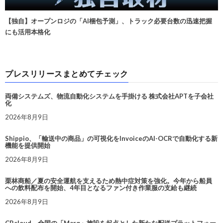
【独自】オープンロジの「AI梱包予測」、トラック必要台数の迅速把握
にも活用本格化
プレスリリースまとめてチェック
両備システムズ、物流自動化システムを手掛ける 株式会社APTを子会社
化
2026年8月9日
Shippio、「輸送中の商品」の可視化をInvoiceのAI-OCRで自動化する新
機能を提供開始
2026年8月9日
栗林商船／夏の安全運航を支えるため熱中症対策を強化。今年から船員
への飲料配布を開始、4年目となるファン付き作業服の支給も継続
2026年8月9日