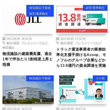
物流施設/不動産
経営/業界動向
経営/業界動向
2022.06.09 18:43:29
2022.06.09 15:32:58
動向/展望
,
プレスリリースなど
,
動向/展望
,
プレスリリースなど
物流施設
トラック運送事業者の業務効
物流施設の建築費高騰、過去
率化支援手掛けるAzoop、モ
1年で坪当たり1割程度上昇と
ノフルのグループ企業などか
指摘
ら13.8億円の資金調達を実施
物流施設/不動産
その他
2022.06.09 18:55:15
2022.06.09 18:07:54