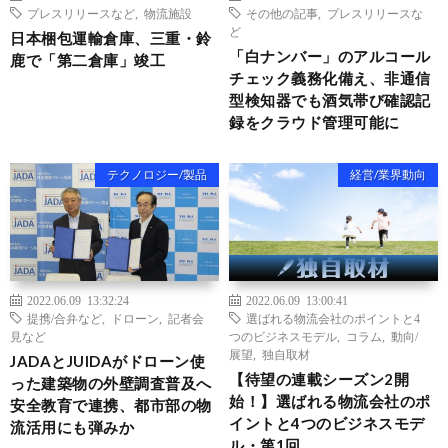
プレスリリースなど
,
物流施設
その他の記事
,
プレスリリースな
ど
日本梱包運輸倉庫、三重・鈴
「白ナンバー」のアルコール
鹿で「第二倉庫」竣工
チェック義務化備え、非通信
型検知器でも酒気帯び確認記
録をクラウド管理可能に
テクノロジー/製品
経営/業界動向
2022.06.09 13:32:24
2022.06.09 13:00:41
提携/合弁など
,
ドローン
,
記者会
選ばれる物流会社のポイントと4
見など
つのビジネスモデル
,
コラム
,
動向/
展望
,
独自取材
JADAとJUIDAがドローン使
【待望の連載シーズン2開
った建築物の外壁調査普及へ
始！】選ばれる物流会社のポ
安全教育で連携、都市部の物
イントと4つのビジネスモデ
流活用にも弾みか
ル・第1回