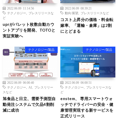
2022.06.09 11:14:56
2022.06.09 08:39:21
テクノロジー
,
プレスリリースな
動向/展望
,
プレスリリースなど
ど
コスト上昇分の価格・料金転
uprがパレット枚数自動カウ
嫁率、「運輸・倉庫」は2割
ントアプリを開発、TOTOと
にとどまる
実証実験へ
テクノロジー/製品
テクノロジー/製品
2022.06.09 06:00:40
2022.06.09 06:00:51
テクノロジー
,
AI
,
プレスリリー
テクノロジー
,
プレスリリースな
スなど
ど
旭食品と日立、需要予測型自
enstem、 専用スマートウォ
動発注システムで欠品4割削
ッチでドライバーの安全・健
減に成功
康管理実現する新サービスを
正式リリース