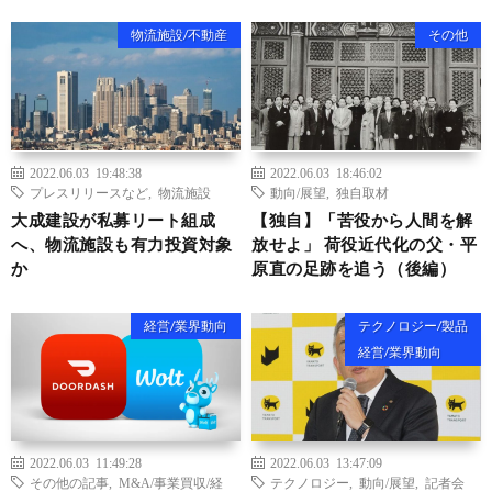
物流施設/不動産
その他
2022.06.03 19:48:38
2022.06.03 18:46:02
プレスリリースなど
,
物流施設
動向/展望
,
独自取材
大成建設が私募リート組成
【独自】「苦役から人間を解
へ、物流施設も有力投資対象
放せよ」 荷役近代化の父・平
か
原直の足跡を追う（後編）
経営/業界動向
テクノロジー/製品
経営/業界動向
2022.06.03 11:49:28
2022.06.03 13:47:09
その他の記事
,
M&A/事業買収/経
テクノロジー
,
動向/展望
,
記者会