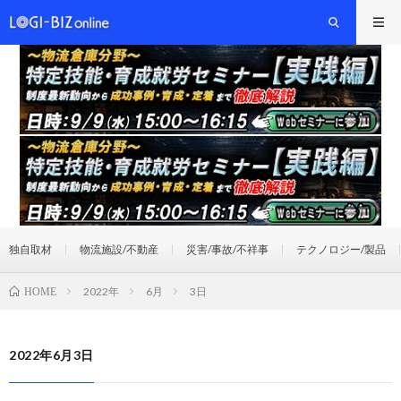
独自取材
物流施設/不動産
災害/事故/不祥事
テクノロジー/製品
2022年
6月
3日
HOME
2022年6月3日