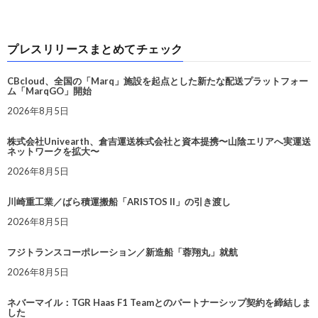
プレスリリースまとめてチェック
CBcloud、全国の「Marq」施設を起点とした新たな配送プラットフォー
ム「MarqGO」開始
2026年8月5日
株式会社Univearth、倉吉運送株式会社と資本提携〜山陰エリアへ実運送
ネットワークを拡大〜
2026年8月5日
川崎重工業／ばら積運搬船「ARISTOS II」の引き渡し
2026年8月5日
フジトランスコーポレーション／新造船「蓉翔丸」就航
2026年8月5日
ネバーマイル：TGR Haas F1 Teamとのパートナーシップ契約を締結しま
した