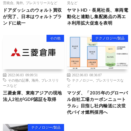
営統合
,
海外
,
プレスリリースなど
見など
ドアダッシュのウォルト買収
ヤマトHD・長尾社長、車両電
が完了、日本はウォルトブラ
動化と連動し集配拠点の再エ
ンドに統一
ネ利用拡大促進を表明
その他
テクノロジー/製品
2022.06.03 09:09:51
2022.06.03 08:36:07
その他の記事
,
海外
,
プレスリリ
テクノロジー
,
プレスリリースな
ースなど
ど
三菱倉庫、東南アジアの現地
マツダ、「2035年のグローバ
法人2社がGDP認証を取得
ル自社工場カーボンニュート
ラル」目指し社内輸送に次世
代バイオ燃料採用へ
テクノロジー/製品