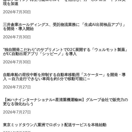
現を加速
2026年7月30日
三井倉庫ホールディングス、受託物流業務に 「生成AI出荷検品アプリ」
を開発・導入開始
2026年7月30日
“独自開発こだわり”のサプリメントでD2C展開する「ウェルモット製薬」
がEC自動出荷アプリ「シッピーノ」を導入
2026年7月30日
自動車船の荷役中断を抑制する自動車移動用「スケーター」を開発・導
入 ～自力走行できない車両を約5分で移動可能に～
2026年7月27日
【㈱ハナインターナショナル×星清重機運輸㈱】グループ会社で販売力の
更なる強化ねらう
2026年7月27日
東京ミッドタウン八重洲でロボット配送サービスを本格始動