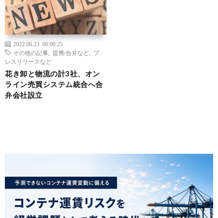
2022.06.23 06:00:25
その他の記事
,
提携/合弁など
,
プ
レスリリースなど
花き卸と物流の計3社、オン
ライン売買システム統合へ合
弁会社設立