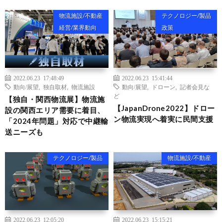
物流施設/不動産
テクノロジー/製品
経営/業界動向
政策
2022.06.23 17:48:49
2022.06.23 15:41:44
動向/展望
,
独自取材
,
物流施設
動向/展望
,
ドローン
,
記者会見な
ど
【独自・関西物流展】物流施
【JapanDrone2022】ドロー
設の関西エリア需要に着目、
ン物流実現へ着実に民間支援
「2024年問題」対応で中継輸
送ニーズも
テクノロジー/製品
物流施設/不動産
2022.06.23 12:05:20
2022.06.23 15:15:21