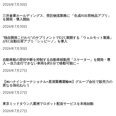
2026年7月30日
三井倉庫ホールディングス、受託物流業務に 「生成AI出荷検品アプリ」
を開発・導入開始
2026年7月30日
“独自開発こだわり”のサプリメントでD2C展開する「ウェルモット製薬」
がEC自動出荷アプリ「シッピーノ」を導入
2026年7月30日
自動車船の荷役中断を抑制する自動車移動用「スケーター」を開発・導
入 ～自力走行できない車両を約5分で移動可能に～
2026年7月27日
【㈱ハナインターナショナル×星清重機運輸㈱】グループ会社で販売力の
更なる強化ねらう
2026年7月27日
東京ミッドタウン八重洲でロボット配送サービスを本格始動
2026年7月27日