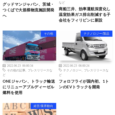
など
グッドマンジャパン、茨城・
商船三井、効率運航深度化し
つくばで大規模物流施設開発
温室効果ガス排出削減する子
へ
会社をフィリピンに新設
その他
テクノロジー/製品
2022.06.23 06:00:34
2022.06.23 06:00:24
その他の記事
,
プレスリリースな
テクノロジー
,
プレスリリースな
ど
ど
ONEジャパン、トラック輸送
フォロフライが国内初、1ト
にリニューアブルディーゼル
ンのEVトラックを開発
燃料を使用
経営/業界動向