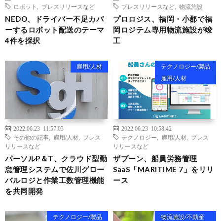
ロボット
,
プレスリリースなど
プレスリリースなど
,
物流施設
NEDO、ドライバー不足カバ
プロロジス、福岡・小郡で福
ーするロボット配送のテーマ
岡ロジテム専用物流施設が竣
4件を採択
工
雇用/人材
テクノロジー/製品
雇用/人材
2022.06.23 11:57:03
2022.06.23 10:58:42
その他の記事
,
雇用/人材
,
プレス
テクノロジー
,
雇用/人材
,
プレス
リリースなど
リリースなど
パーソルP＆T、クラウド型勤
ザブーン、船員労務管理
怠管理システムで佐川グロー
SaaS「MARITIME 7」をリリ
バルロジと作業工数管理機能
ース
を共同開発
テクノロジー/製品
物流施設/不動産