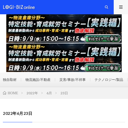
独自取材
物流施設/不動産
災害/事故/不祥事
テクノロジー/製品
2022年
6月
23日
HOME
2022年6月23日