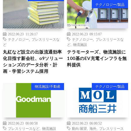
テクノロジー/製品
2022.06.23 11:26:17
2022.06.23 09:15:07
テクノロジー
,
プレスリリースな
テクノロジー
,
プレスリリースな
ど
ど
,
物流施設
丸紅など設立の出版流通効率
テラモーターズ、物流施設に
化目指す新会社、o9ソリュー
100基のEV充電インフラを無
ションズのデータ分析・計
料提供
画・学習システム採用
物流施設/不動産
テクノロジー/製品
2022.06.23 06:00:58
2022.06.23 06:00:52
プレスリリースなど
,
物流施設
動向/展望
,
海外
,
プレスリリース