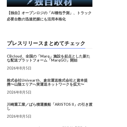
【独自】オープンロジの「AI梱包予測」、トラック
必要台数の迅速把握にも活用本格化
プレスリリースまとめてチェック
CBcloud、全国の「Marq」施設を起点とした新た
な配送プラットフォーム「MarqGO」開始
2026年8月5日
株式会社Univearth、倉吉運送株式会社と資本提
携〜山陰エリアへ実運送ネットワークを拡大〜
2026年8月5日
川崎重工業／ばら積運搬船「ARISTOS II」の引き渡
し
2026年8月5日