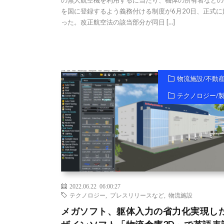
の無人航空機を利用するに当たり、機体の所有者などの
を国に登録するよう義務付ける制度が6月20日、正式に
った。改正航空法の該当部分が同日 […]
物流施設/不動
テクノロジー/
2022.06.22 06:00:27
テクノロジー
,
プレスリリースなど
,
物流施設
メガソフト、躯体入力の省力化実現し