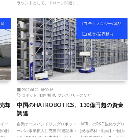
ラウンドとして、ドローン関連 […]
動産
テクノロジー/製品
経営/業界動向
2022.06.22 16:30:16
ロボット
,
動向/展望
,
プレスリリースなど
地売却
中国のHAI ROBOTICS、130億円超の資金
調達
ルイー
自動ケースハンドリングロボット「ACR」のR&D強化やグロ
機の旧
ーバル事業拡大に充当 関連記事：【現地取材・動画】中国系