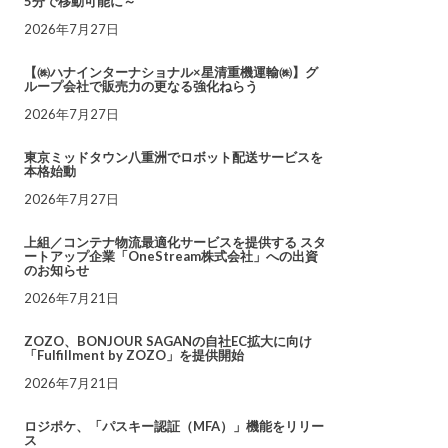
5分で移動可能に～
2026年7月27日
【㈱ハナインターナショナル×星清重機運輸㈱】グ
ループ会社で販売力の更なる強化ねらう
2026年7月27日
東京ミッドタウン八重洲でロボット配送サービスを
本格始動
2026年7月27日
上組／コンテナ物流最適化サービスを提供する スタ
ートアップ企業「OneStream株式会社」への出資
のお知らせ
2026年7月21日
ZOZO、BONJOUR SAGANの自社EC拡大に向け
「Fulfillment by ZOZO」を提供開始
2026年7月21日
ロジポケ、「パスキー認証（MFA）」機能をリリー
ス