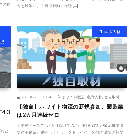
クスの自
客を対象に、「費用対効果保証 […]
産
雇用/人材
製品
2022.06.22 10:30:41
ホワイト物流
,
雇用/人材
,
独自取材
【独自】ホワイト物流の新規参加、製造業
.3
は2カ月連続ゼロ
全業種ベースでも2カ月続けて20台下回る 政府が物流事業者
庫など
や荷主企業と連携してトラックドライバーの就労環境改善な