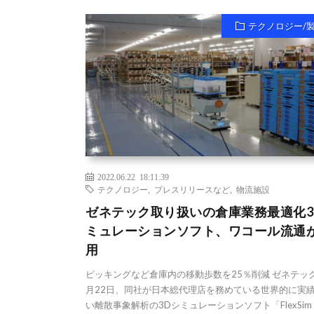
テクノロジー/
2022.06.22 18:11:39
テクノロジー
,
プレスリリースなど
,
物流施設
ゼネテック取り扱いの倉庫業務最適化3
ミュレーションソフト、ワコール流通
用
ピッキングなど倉庫内の移動歩数を25％削減 ゼネテッ
月22日、同社が日本総代理店を務めている世界的に実
い離散事象解析の3Dシミュレーションソフト「FlexSi