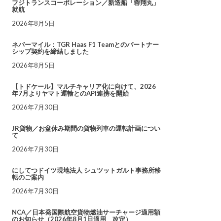
フジトランスコーポレーション／新造船「蓉翔丸」
就航
2026年8月5日
ネバーマイル：TGR Haas F1 Teamとのパートナー
シップ契約を締結しました
2026年8月5日
【トドケール】マルチキャリア化に向けて、2026
年7月よりヤマト運輸とのAPI連携を開始
2026年7月30日
JR貨物／お盆休み期間の貨物列車の運転計画につい
て
2026年7月30日
にしてつドイツ現地法人 シュツットガルト事務所移
転のご案内
2026年7月30日
NCA／日本発国際航空貨物燃油サーチャージ適用額
のお知らせ（2026年8月1日適用 改定）