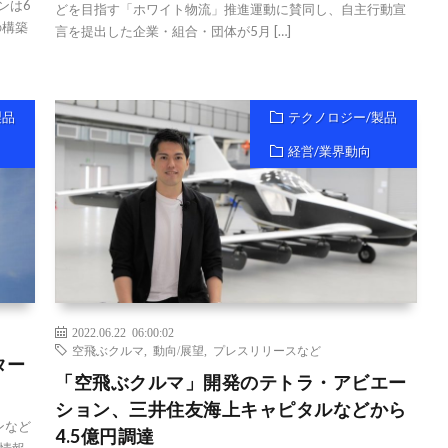
ンは6
どを目指す「ホワイト物流」推進運動に賛同し、自主行動宣
の構築
言を提出した企業・組合・団体が5月 […]
製品
テクノロジー/製品
経営/業界動向
2022.06.22 06:00:02
空飛ぶクルマ
,
動向/展望
,
プレスリリースなど
ター
「空飛ぶクルマ」開発のテトラ・アビエー
ション、三井住友海上キャピタルなどから
ンなど
4.5億円調達