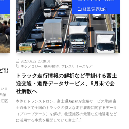
経営/業界動向
2022.06.22 20:28:08
テクノロジー
,
動向/展望
,
プレスリリースなど
ど出
トラック走行情報の解析など手掛ける富士
通交通・道路データサービス、8月末で会
ーショ
社解散へ
西物
之江区
本体とトランストロン、富士通Japanが主要サービス承継 富
士通傘下で全国のトラックの膨大な走行履歴に関するデータ
（プローブデータ）を解析、物流施設の最適な立地選定など
に活用する事業を展開していた富士 […]