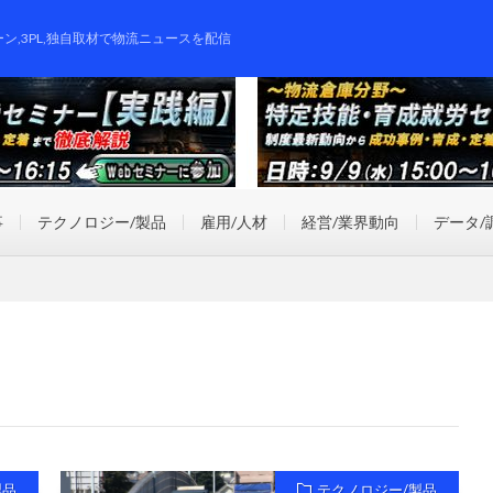
ーン,3PL,独自取材で物流ニュースを配信
事
テクノロジー/製品
雇用/人材
経営/業界動向
データ/
製品
テクノロジー/製品