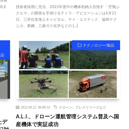
情報
始ま
技術者採用に充当、2022年度中の機体初納入目指す 「空飛ぶ
クルマ」の開発を手掛けるテトラ・アビエーションは6月21
日、三井住友海上キャピタル、テイ・エステック、協和テク
ニカ、東鋼、三菱ガス化学などの […]
産
テクノロジー/製品
製品
2022.06.22 06:00:32
ドローン
,
プレスリリースなど
A.L.I.、ドローン運航管理システム普及へ国
たデ
産機体で実証成功