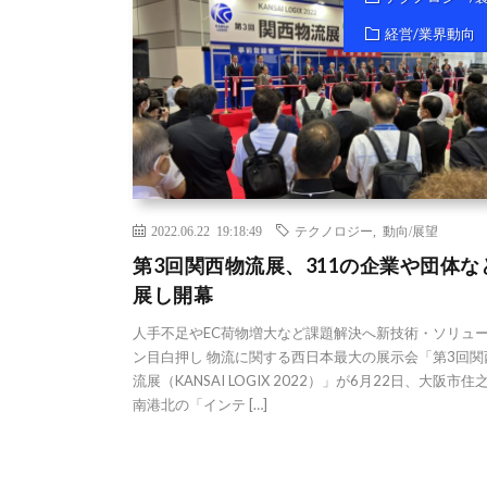
経営/業界動向
2022.06.22 19:18:49
テクノロジー
,
動向/展望
第3回関西物流展、311の企業や団体な
展し開幕
人手不足やEC荷物増大など課題解決へ新技術・ソリュ
ン目白押し 物流に関する西日本最大の展示会「第3回関
流展（KANSAI LOGIX 2022）」が6月22日、大阪市住
南港北の「インテ […]