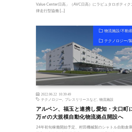
Value Center日高」（AVC日高）にラピュタロボティ
律走行型協働 […]
物流施設/不動
テクノロジー/
2022.06.22 10:39:49
テクノロジー
,
プレスリリースなど
,
物流施設
アルペン、福玉と連携し愛知・大口町に4
万㎡の大規模自動化物流拠点開設へ
24年初旬稼働開始予定、村田機械製のシャトル自動倉