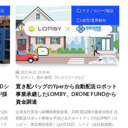
製品
テクノロジー/製品
経営/業界動向
2022.06.22 18:26:46
ロボット
,
動向/展望
,
プレスリリースなど
Dシ
置き配バッグのYperから自動配送ロボット
が採
事業承継したLOMBY、DRONE FUNDから
資金調達
クは6
公道走行実現へ新機体開発促進、23年度以降の量産目指す 自
績の高
動配送ロボット開発を手掛けるスタートアップのLOMBY（ロ
m（フ
ンビー、東京都渋谷区）は6月22日、シード（会社創成期）