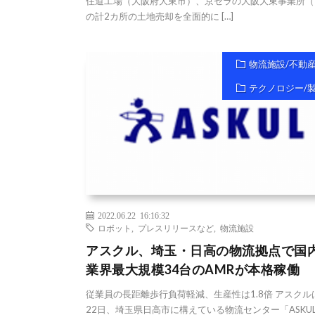
住道工場（大阪府大東市）、京セラの大阪大東事業所（
の計2カ所の土地売却を全面的に […]
物流施設/不動
テクノロジー/
2022.06.22 16:16:32
ロボット
,
プレスリリースなど
,
物流施設
アスクル、埼玉・日高の物流拠点で国内
業界最大規模34台のAMRが本格稼働
従業員の長距離歩行負荷軽減、生産性は1.8倍 アスクル
22日、埼玉県日高市に構えている物流センター「ASKU