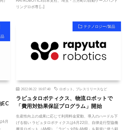
同）
HAI ROBOTICS日本支社、埼玉・三芳町の自動ケースハンド
リングロボ専 […]
産
テクノロジー/製品
製品
2022.06.22 16:07:40
ロボット
,
プレスリリースなど
ラピュタロボティクス、物流ロボットで
EC
「費用対効果保証プログラム」開始
生産性向上の成果に応じて利用料金変動、導入のハードル下
は6月
げる狙い ラピュタロボティクスは6月22日、自律走行型協働
L
搬送ロボット（AMR）「ラピュタPA-AMR」を新規に使う顧