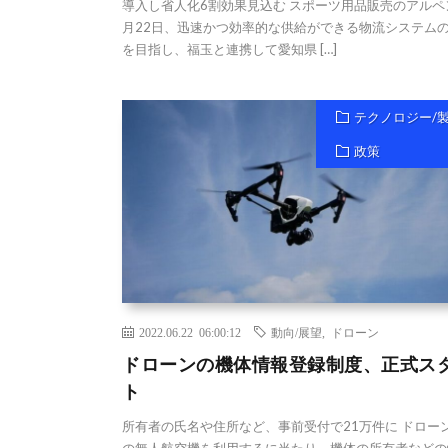
導入し省人化6割効果見込む スポーツ用品販売のアルペ
月22日、迅速かつ効率的な供給ができる物流システム
を目指し、福玉と連携して愛知県 […]
テクノロジー/
政策
2022.06.22 06:00:12
動向/展望
,
ドローン
ドローンの機体情報登録制度、正式ス
ト
所有者の氏名や住所など、事前受付で21万件に ドロー