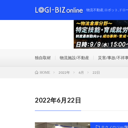
物流不動産,ロボット,ドロ
独自取材
物流施設/不動産
災害/事故/不祥
2022年
6月
22日
HOME
2022年6月22日
テクノロジー/