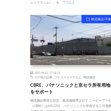
レックスシム）」を、ワコ […]
物流施設/不
2022.06.22 17:54:13
その他の記事
,
プレスリリースなど
,
物流施設
CBRE、パナソニックと京セラ所有用
をサポート
物流施設開発を想定、最高価格導き出す シービーアー
（CBRE）は6月22日、パナソニックが所有する三洋電