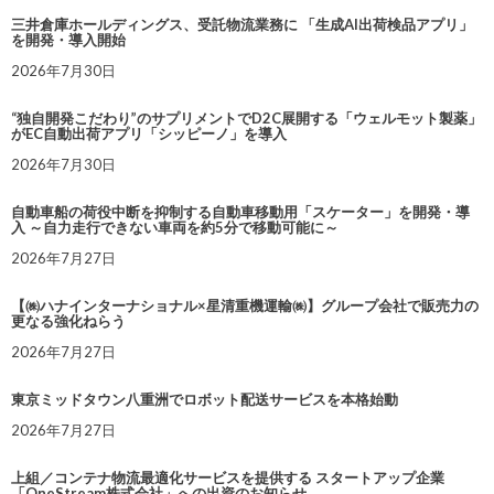
三井倉庫ホールディングス、受託物流業務に 「生成AI出荷検品アプリ」
を開発・導入開始
2026年7月30日
“独自開発こだわり”のサプリメントでD2C展開する「ウェルモット製薬」
がEC自動出荷アプリ「シッピーノ」を導入
2026年7月30日
自動車船の荷役中断を抑制する自動車移動用「スケーター」を開発・導
入 ～自力走行できない車両を約5分で移動可能に～
2026年7月27日
【㈱ハナインターナショナル×星清重機運輸㈱】グループ会社で販売力の
更なる強化ねらう
2026年7月27日
東京ミッドタウン八重洲でロボット配送サービスを本格始動
2026年7月27日
上組／コンテナ物流最適化サービスを提供する スタートアップ企業
「OneStream株式会社」への出資のお知らせ