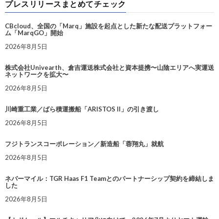
プレスリリースまとめてチェック
CBcloud、全国の「Marq」施設を起点とした新たな配送プラットフォー
ム「MarqGO」開始
2026年8月5日
株式会社Univearth、倉吉運送株式会社と資本提携〜山陰エリアへ実運送
ネットワークを拡大〜
2026年8月5日
川崎重工業／ばら積運搬船「ARISTOS II」の引き渡し
2026年8月5日
フジトランスコーポレーション／新造船「蓉翔丸」就航
2026年8月5日
ネバーマイル：TGR Haas F1 Teamとのパートナーシップ契約を締結しま
した
2026年8月5日