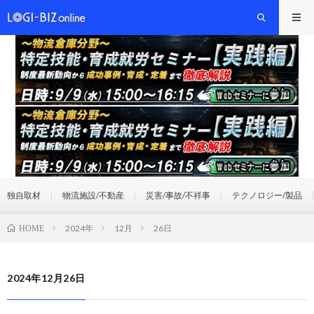
独自取材
物流施設/不動産
災害/事故/不祥事
テクノロジー/製品
2024年
12月
26日
HOME
2024年12月26日