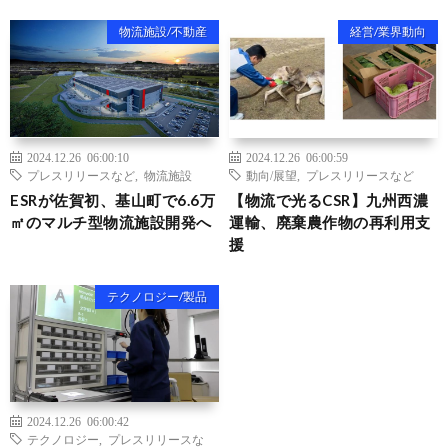
物流施設/不動産
経営/業界動向
2024.12.26 06:00:10
2024.12.26 06:00:59
プレスリリースなど
,
物流施設
動向/展望
,
プレスリリースなど
ESRが佐賀初、基山町で6.6万
【物流で光るCSR】九州西濃
㎡のマルチ型物流施設開発へ
運輸、廃棄農作物の再利用支
援
テクノロジー/製品
2024.12.26 06:00:42
テクノロジー
,
プレスリリースな