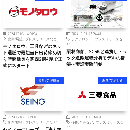
2024.12.03 14:00:34
2024.12.03 15:24:48
動向/展望
,
プレスリリースなど
テクノロジー
,
プレスリリースな
ど
モノタロウ、工具などのネッ
栗林商船、SCSKと連携しトラ
ト通販で最短当日出荷締め切
ック危険運転分析モデルの構
り時間延長を関西2府4県で正
築へ実証実験開始
式にスタート
経営/業界動向
経営/業界動向
2024.12.03 13:49:00
2024.12.03 13:39:04
動向/展望
,
プレスリリースなど
提携/合弁など
,
プレスリリースな
ど
セイノーグループ、「法人在