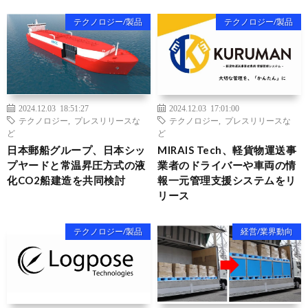
テクノロジー/製品
テクノロジー/製品
2024.12.03 18:51:27
2024.12.03 17:01:00
テクノロジー
,
プレスリリースな
テクノロジー
,
プレスリリースな
ど
ど
日本郵船グループ、日本シッ
MIRAIS Tech、軽貨物運送事
プヤードと常温昇圧方式の液
業者のドライバーや車両の情
化CO2船建造を共同検討
報一元管理支援システムをリ
リース
テクノロジー/製品
経営/業界動向