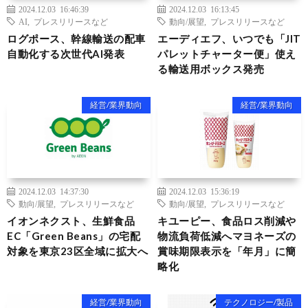
2024.12.03 16:46:39
2024.12.03 16:13:45
AI
,
プレスリリースなど
動向/展望
,
プレスリリースなど
ログポース、幹線輸送の配車
エーディエフ、いつでも「JIT
自動化する次世代AI発表
パレットチャーター便」使え
る輸送用ボックス発売
経営/業界動向
経営/業界動向
2024.12.03 14:37:30
2024.12.03 15:36:19
動向/展望
,
プレスリリースなど
動向/展望
,
プレスリリースなど
イオンネクスト、生鮮食品
キユーピー、食品ロス削減や
EC「Green Beans」の宅配
物流負荷低減へマヨネーズの
対象を東京23区全域に拡大へ
賞味期限表示を「年月」に簡
略化
経営/業界動向
テクノロジー/製品