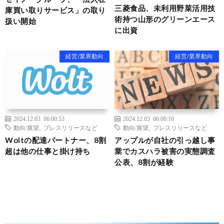
三菱食品、未利用野菜活用技
庫買い取りサービス」の取り
術持つ山形のグリーンエース
扱い開始
に出資
経営/業界動向
経営/業界動向
2024.12.03 06:00:53
2024.12.03 06:00:10
動向/展望
,
プレスリリースなど
動向/展望
,
プレスリリースなど
Woltの配達パートナー、8割
アップルが自社の引っ越し事
超は他の仕事と掛け持ち
業でカスハラ被害の実態調査
公表、8割が経験