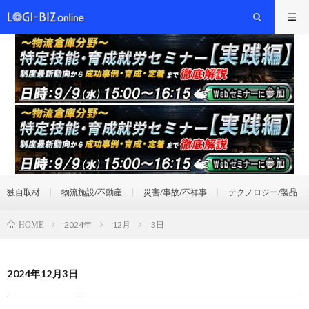
独自取材
物流施設/不動産
災害/事故/不祥事
テクノロジー/製品
2024年
12月
3日
HOME
2024年12月3日