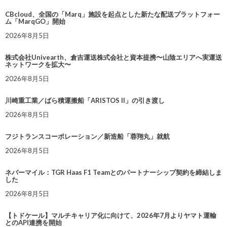
CBcloud、全国の「Marq」施設を起点とした新たな配送プラットフォー
ム「MarqGO」開始
2026年8月5日
株式会社Univearth、倉吉運送株式会社と資本提携〜山陰エリアへ実運送
ネットワークを拡大〜
2026年8月5日
川崎重工業／ばら積運搬船「ARISTOS II」の引き渡し
2026年8月5日
フジトランスコーポレーション／新造船「蓉翔丸」就航
2026年8月5日
ネバーマイル：TGR Haas F1 Teamとのパートナーシップ契約を締結しま
した
2026年8月5日
【トドケール】マルチキャリア化に向けて、2026年7月よりヤマト運輸
とのAPI連携を開始