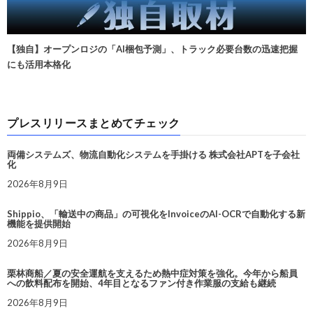
【独自】オープンロジの「AI梱包予測」、トラック必要台数の迅速把握
にも活用本格化
プレスリリースまとめてチェック
両備システムズ、物流自動化システムを手掛ける 株式会社APTを子会社
化
2026年8月9日
Shippio、「輸送中の商品」の可視化をInvoiceのAI-OCRで自動化する新
機能を提供開始
2026年8月9日
栗林商船／夏の安全運航を支えるため熱中症対策を強化。今年から船員
への飲料配布を開始、4年目となるファン付き作業服の支給も継続
2026年8月9日