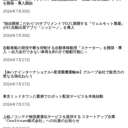
を開発・導入開始
2026年7月30日
“独自開発こだわり”のサプリメントでD2C展開する「ウェルモット製薬」
がEC自動出荷アプリ「シッピーノ」を導入
2026年7月30日
自動車船の荷役中断を抑制する自動車移動用「スケーター」を開発・導
入 ～自力走行できない車両を約5分で移動可能に～
2026年7月27日
【㈱ハナインターナショナル×星清重機運輸㈱】グループ会社で販売力の
更なる強化ねらう
2026年7月27日
東京ミッドタウン八重洲でロボット配送サービスを本格始動
2026年7月27日
上組／コンテナ物流最適化サービスを提供する スタートアップ企業
「OneStream株式会社」への出資のお知らせ