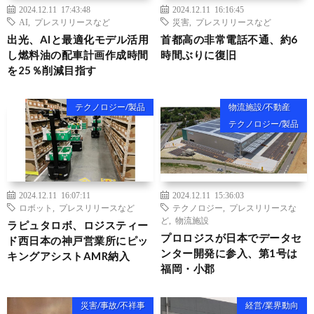
2024.12.11 17:43:48
2024.12.11 16:16:45
AI
,
プレスリリースなど
災害
,
プレスリリースなど
出光、AIと最適化モデル活用
首都高の非常電話不通、約6
し燃料油の配車計画作成時間
時間ぶりに復旧
を25％削減目指す
テクノロジー/製品
物流施設/不動産
テクノロジー/製品
2024.12.11 16:07:11
2024.12.11 15:36:03
ロボット
,
プレスリリースなど
テクノロジー
,
プレスリリースな
ど
,
物流施設
ラピュタロボ、ロジスティー
プロロジスが日本でデータセ
ド西日本の神戸営業所にピッ
ンター開発に参入、第1号は
キングアシストAMR納入
福岡・小郡
災害/事故/不祥事
経営/業界動向