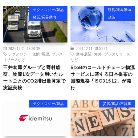
テクノロジー/製品
経営/業界動向
経営/業界動向
政策
2024.12.11 18:20:39
2024.12.11 18:06:24
テクノロジー
,
動向/展望
,
プレス
動向/展望
,
海外
,
プレスリリース
リリースなど
など
三井倉庫グループと野村総
BtoBのコールドチェーン物流
研、物流1次データ用いたル
サービスに関する日本提案の
ートごとのCO2排出量算定で
国際規格「ISO31512」が発
実証実験
行
テクノロジー/製品
災害/事故/不祥事