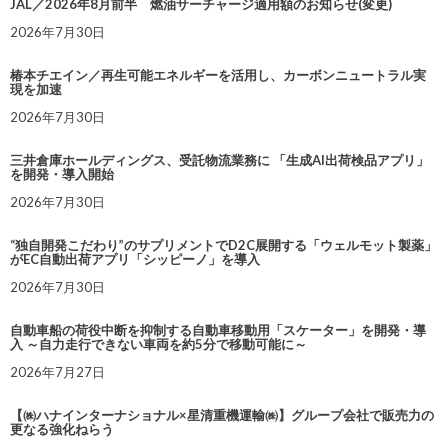
JAL／2026年8月前半 燃油サーチャージ適用額のお知らせ(変更)
2026年7月30日
椿本チエイン／再生可能エネルギーを活用し、カーボンニュートラル実
現を加速
2026年7月30日
三井倉庫ホールディングス、受託物流業務に 「生成AI出荷検品アプリ」
を開発・導入開始
2026年7月30日
“独自開発こだわり”のサプリメントでD2C展開する「ウェルモット製薬」
がEC自動出荷アプリ「シッピーノ」を導入
2026年7月30日
自動車船の荷役中断を抑制する自動車移動用「スケーター」を開発・導
入 ～自力走行できない車両を約5分で移動可能に～
2026年7月27日
【㈱ハナインターナショナル×星清重機運輸㈱】グループ会社で販売力の
更なる強化ねらう