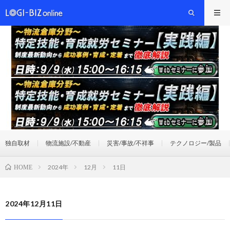
独自取材
物流施設/不動産
災害/事故/不祥事
テクノロジー/製品
2024年
12月
11日
HOME
2024年12月11日