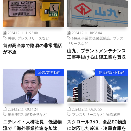
2024.12.11 11:23:00
2024.12.11 10:36:04
災害
,
プレスリリースなど
M&A/事業買収/経営統合
,
プレス
リリースなど
首都高全線で路肩の非常電話
山九、プラントメンテナンス
が不通
工事手掛ける山陽工業を買収
経営/業界動向
物流施設/不動産
2024.12.11 09:14:24
2024.12.11 06:00:55
動向/展望
,
記者会見など
プレスリリースなど
,
物流施設
ニチレイ・大櫛社長、低温物
スクロール360、食品EC物流
流で「海外事業推進を加速」
に対応した冷凍・冷蔵倉庫を