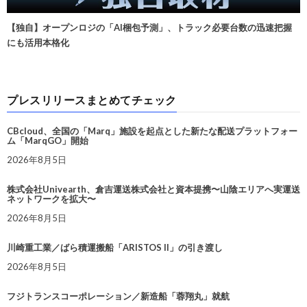
【独自】オープンロジの「AI梱包予測」、トラック必要台数の迅速把握
にも活用本格化
プレスリリースまとめてチェック
CBcloud、全国の「Marq」施設を起点とした新たな配送プラットフォー
ム「MarqGO」開始
2026年8月5日
株式会社Univearth、倉吉運送株式会社と資本提携〜山陰エリアへ実運送
ネットワークを拡大〜
2026年8月5日
川崎重工業／ばら積運搬船「ARISTOS II」の引き渡し
2026年8月5日
フジトランスコーポレーション／新造船「蓉翔丸」就航