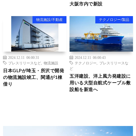
大阪市内で新設
物流施設/不動産
テクノロジー/製品
2024.12.11 06:00:31
2024.12.11 06:00:43
プレスリリースなど
,
物流施設
テクノロジー
,
プレスリリースな
ど
日本GLPが埼玉・所沢で開発
五洋建設、洋上風力発建設に
の物流施設竣工、関通が1棟
用いる大型自航式ケーブル敷
借り
設船を新造へ