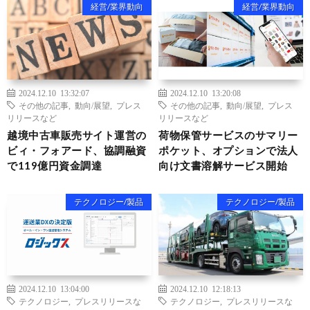
経営/業界動向
経営/業界動向
2024.12.10 13:32:07
2024.12.10 13:20:08
その他の記事
,
動向/展望
,
プレス
その他の記事
,
動向/展望
,
プレス
リリースなど
リリースなど
越境中古車販売サイト運営の
荷物保管サービスのサマリー
ビィ・フォアード、協調融資
ポケット、オプションで法人
で119億円資金調達
向け文書溶解サービス開始
テクノロジー/製品
テクノロジー/製品
2024.12.10 13:04:00
2024.12.10 12:18:13
テクノロジー
,
プレスリリースな
テクノロジー
,
プレスリリースな