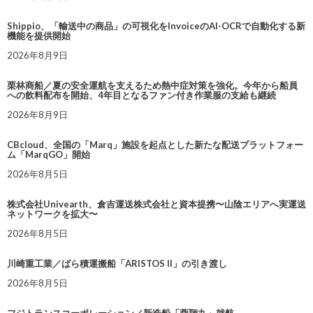
Shippio、「輸送中の商品」の可視化をInvoiceのAI-OCRで自動化する新
機能を提供開始
2026年8月9日
栗林商船／夏の安全運航を支えるため熱中症対策を強化。今年から船員
への飲料配布を開始、4年目となるファン付き作業服の支給も継続
2026年8月9日
CBcloud、全国の「Marq」施設を起点とした新たな配送プラットフォー
ム「MarqGO」開始
2026年8月5日
株式会社Univearth、倉吉運送株式会社と資本提携〜山陰エリアへ実運送
ネットワークを拡大〜
2026年8月5日
川崎重工業／ばら積運搬船「ARISTOS II」の引き渡し
2026年8月5日
フジトランスコーポレーション／新造船「蓉翔丸」就航