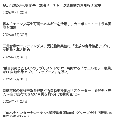
JAL／2026年8月前半 燃油サーチャージ適用額のお知らせ(変更)
2026年7月30日
椿本チエイン／再生可能エネルギーを活用し、カーボンニュートラル実
現を加速
2026年7月30日
三井倉庫ホールディングス、受託物流業務に 「生成AI出荷検品アプリ」
を開発・導入開始
2026年7月30日
“独自開発こだわり”のサプリメントでD2C展開する「ウェルモット製薬」
がEC自動出荷アプリ「シッピーノ」を導入
2026年7月30日
自動車船の荷役中断を抑制する自動車移動用「スケーター」を開発・導
入 ～自力走行できない車両を約5分で移動可能に～
2026年7月27日
【㈱ハナインターナショナル×星清重機運輸㈱】グループ会社で販売力の
更なる強化ねらう