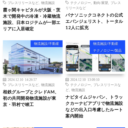
プレスリリースなど
,
物流施設
テクノロジー
,
動向/展望
,
プレス
リリースなど
霞ヶ関キャピタルが大阪・茨
パナソニックコネクトの公式
木で開発中の冷凍・冷蔵物流
エバンジェリスト、トータル
施設、日本ロジテムが一部エ
12人に拡充
リアに入居確定
物流施設/不動産
物流施設/不動産
テクノロジー/製品
2024.12.10 14:26:57
2024.12.10 13:09:10
プレスリリースなど
,
物流施設
テクノロジー
,
プレスリリースな
ど
,
物流施設
相鉄グループとクレドAM、
ナビタイムジャパン、トラッ
初の共同開発物流施設が東
クカーナビアプリで物流施設
京・羽村で竣工
などの出入口考慮したルート
案内開始