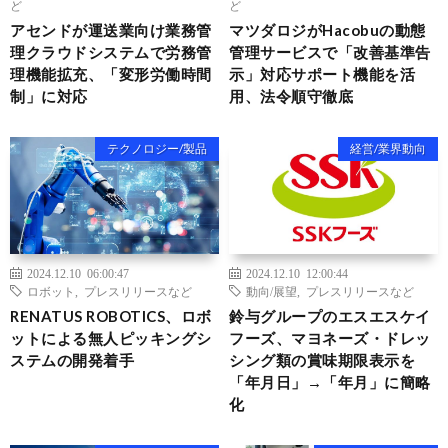
ど
ど
アセンドが運送業向け業務管
マツダロジがHacobuの動態
理クラウドシステムで労務管
管理サービスで「改善基準告
理機能拡充、「変形労働時間
示」対応サポート機能を活
制」に対応
用、法令順守徹底
テクノロジー/製品
経営/業界動向
2024.12.10 06:00:47
2024.12.10 12:00:44
ロボット
,
プレスリリースなど
動向/展望
,
プレスリリースなど
RENATUS ROBOTICS、ロボ
鈴与グループのエスエスケイ
ットによる無人ピッキングシ
フーズ、マヨネーズ・ドレッ
ステムの開発着手
シング類の賞味期限表示を
「年月日」→「年月」に簡略
化