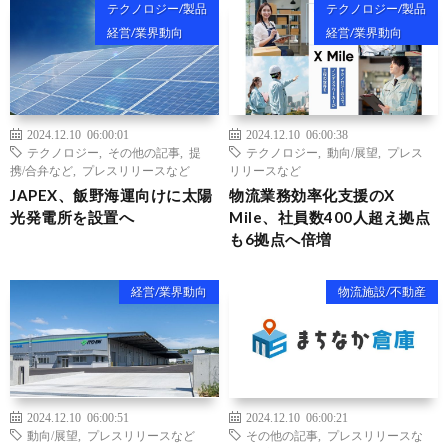
テクノロジー/製品
テクノロジー/製品
経営/業界動向
経営/業界動向
2024.12.10 06:00:01
2024.12.10 06:00:38
テクノロジー
,
その他の記事
,
提
テクノロジー
,
動向/展望
,
プレス
携/合弁など
,
プレスリリースなど
リリースなど
JAPEX、飯野海運向けに太陽
物流業務効率化支援のX
光発電所を設置へ
Mile、社員数400人超え拠点
も6拠点へ倍増
経営/業界動向
物流施設/不動産
2024.12.10 06:00:51
2024.12.10 06:00:21
動向/展望
,
プレスリリースなど
その他の記事
,
プレスリリースな