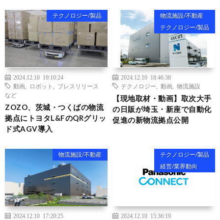
テクノロジー/製品
物流施設/不動産
テクノロジー/製品
2024.12.10 19:10:24
2024.12.10 18:46:38
動画
,
ロボット
,
プレスリリース
テクノロジー
,
動画
,
物流施設
など
【現地取材・動画】取次大手
ZOZO、茨城・つくばの物流
の日販が埼玉・新座で自動化
拠点にトヨタL&FのQRグリッ
促進の新物流拠点公開
ド式AGV導入
物流施設/不動産
テクノロジー/製品
経営/業界動向
2024.12.10 17:20:25
2024.12.10 15:36:19