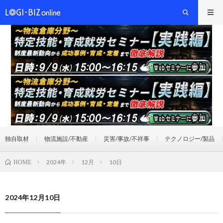
独自取材
物流施設/不動産
災害/事故/不祥事
テクノロジー/製品
2024年
12月
10日
HOME
2024年12月10日