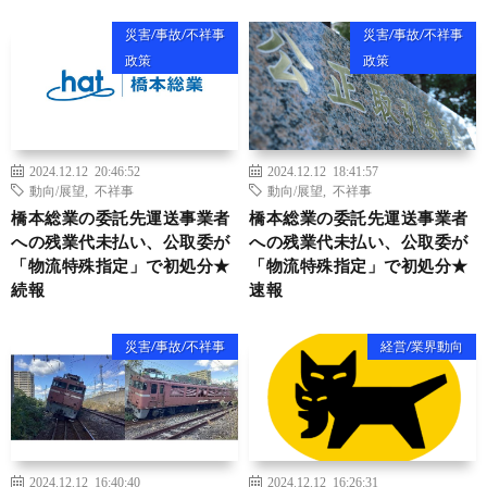
災害/事故/不祥事
災害/事故/不祥事
政策
政策
2024.12.12 20:46:52
2024.12.12 18:41:57
動向/展望
,
不祥事
動向/展望
,
不祥事
橋本総業の委託先運送事業者
橋本総業の委託先運送事業者
への残業代未払い、公取委が
への残業代未払い、公取委が
「物流特殊指定」で初処分★
「物流特殊指定」で初処分★
続報
速報
災害/事故/不祥事
経営/業界動向
2024.12.12 16:40:40
2024.12.12 16:26:31