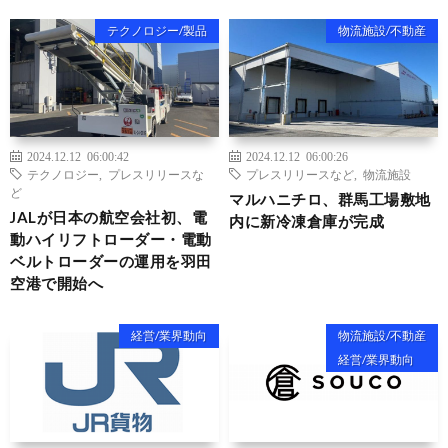
テクノロジー/製品
物流施設/不動産
2024.12.12 06:00:42
2024.12.12 06:00:26
テクノロジー
,
プレスリリースな
プレスリリースなど
,
物流施設
ど
マルハニチロ、群馬工場敷地
JALが日本の航空会社初、電
内に新冷凍倉庫が完成
動ハイリフトローダー・電動
ベルトローダーの運用を羽田
空港で開始へ
経営/業界動向
物流施設/不動産
経営/業界動向