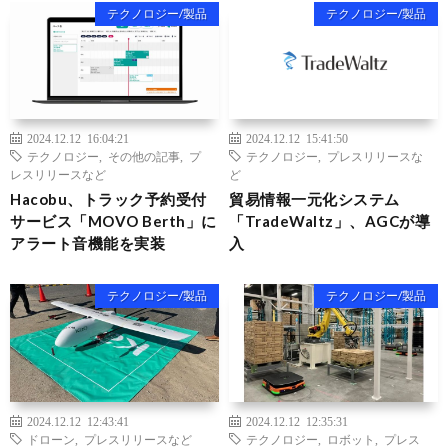
テクノロジー/製品
テクノロジー/製品
2024.12.12 16:04:21
2024.12.12 15:41:50
テクノロジー
,
その他の記事
,
プ
テクノロジー
,
プレスリリースな
レスリリースなど
ど
Hacobu、トラック予約受付
貿易情報一元化システム
サービス「MOVO Berth」に
「TradeWaltz」、AGCが導
アラート音機能を実装
入
テクノロジー/製品
テクノロジー/製品
2024.12.12 12:43:41
2024.12.12 12:35:31
ドローン
,
プレスリリースなど
テクノロジー
,
ロボット
,
プレス