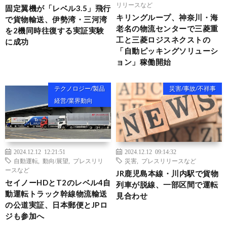
リリースなど
固定翼機が「レベル3.5」飛行
キリングループ、神奈川・海
で貨物輸送、伊勢湾・三河湾
老名の物流センターで三菱重
を2機同時往復する実証実験
工と三菱ロジスネクストの
に成功
「自動ピッキングソリューシ
ョン」稼働開始
テクノロジー/製品
災害/事故/不祥事
経営/業界動向
2024.12.12 12:21:51
2024.12.12 09:14:32
自動運転
,
動向/展望
,
プレスリリ
災害
,
プレスリリースなど
ースなど
JR鹿児島本線・川内駅で貨物
セイノーHDとT2のレベル4自
列車が脱線、一部区間で運転
動運転トラック幹線物流輸送
見合わせ
の公道実証、日本郵便とJPロ
ジも参加へ