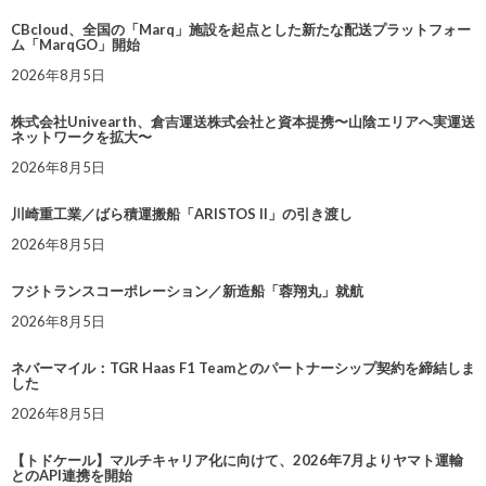
CBcloud、全国の「Marq」施設を起点とした新たな配送プラットフォー
ム「MarqGO」開始
2026年8月5日
株式会社Univearth、倉吉運送株式会社と資本提携〜山陰エリアへ実運送
ネットワークを拡大〜
2026年8月5日
川崎重工業／ばら積運搬船「ARISTOS II」の引き渡し
2026年8月5日
フジトランスコーポレーション／新造船「蓉翔丸」就航
2026年8月5日
ネバーマイル：TGR Haas F1 Teamとのパートナーシップ契約を締結しま
した
2026年8月5日
【トドケール】マルチキャリア化に向けて、2026年7月よりヤマト運輸
とのAPI連携を開始