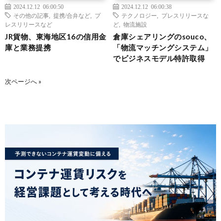
2024.12.12 06:00:50
2024.12.12 06:00:38
その他の記事
,
提携/合弁など
,
プ
テクノロジー
,
プレスリリースな
レスリリースなど
ど
,
物流施設
JR貨物、東海地区16の信用金
倉庫シェアリングのsouco、
庫と業務提携
「物流マッチングシステム」
でビジネスモデル特許取得
次ページへ »