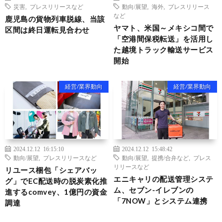
災害
,
プレスリリースなど
動向/展望
,
海外
,
プレスリリース
など
鹿児島の貨物列車脱線、当該
ヤマト、米国～メキシコ間で
区間は終日運転見合わせ
「空港間保税転送」を活用し
た越境トラック輸送サービス
開始
経営/業界動向
経営/業界動向
2024.12.12 16:15:10
2024.12.12 15:48:42
動向/展望
,
プレスリリースなど
動向/展望
,
提携/合弁など
,
プレス
リリースなど
リユース梱包「シェアバッ
エニキャリの配送管理システ
グ」でEC配送時の脱炭素化推
ム、セブン-イレブンの
進するcomvey、1億円の資金
「7NOW」とシステム連携
調達