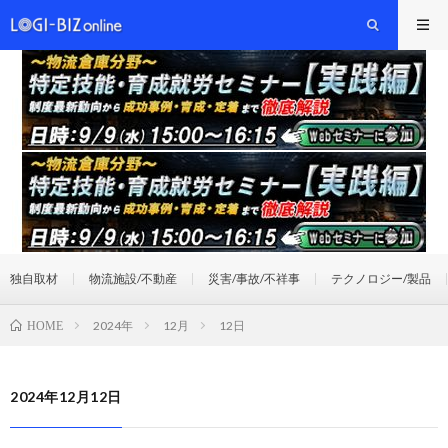
独自取材
物流施設/不動産
災害/事故/不祥事
テクノロジー/製品
2024年
12月
12日
HOME
2024年12月12日