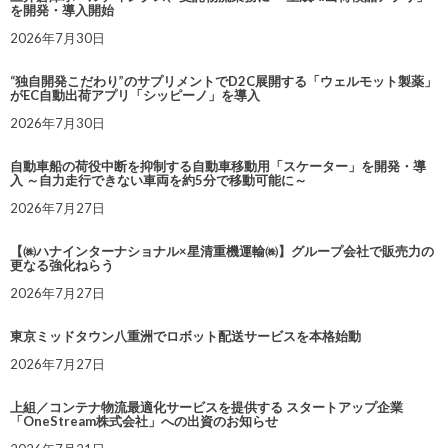
を開発・導入開始
2026年7月30日
“独自開発こだわり”のサプリメントでD2C展開する「ウェルモット製薬」
がEC自動出荷アプリ「シッピーノ」を導入
2026年7月30日
自動車船の荷役中断を抑制する自動車移動用「スケーター」を開発・導
入 ～自力走行できない車両を約5分で移動可能に～
2026年7月27日
【㈱ハナインターナショナル×星清重機運輸㈱】グループ会社で販売力の
更なる強化ねらう
2026年7月27日
東京ミッドタウン八重洲でロボット配送サービスを本格始動
2026年7月27日
上組／コンテナ物流最適化サービスを提供する スタートアップ企業
「OneStream株式会社」への出資のお知らせ