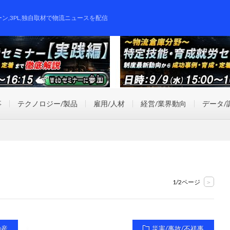
ーン,3PL,独自取材で物流ニュースを配信
事
テクノロジー/製品
雇用/人材
経営/業界動向
データ/
1/2ページ
>
動産
災害/事故/不祥事