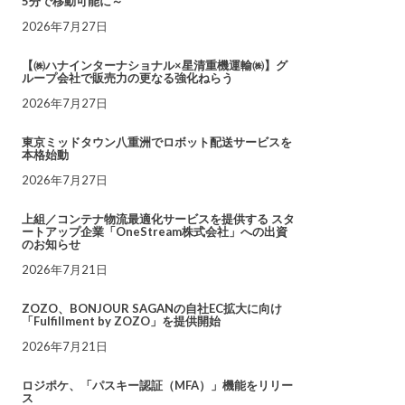
5分で移動可能に～
2026年7月27日
【㈱ハナインターナショナル×星清重機運輸㈱】グ
ループ会社で販売力の更なる強化ねらう
2026年7月27日
東京ミッドタウン八重洲でロボット配送サービスを
本格始動
2026年7月27日
上組／コンテナ物流最適化サービスを提供する スタ
ートアップ企業「OneStream株式会社」への出資
のお知らせ
2026年7月21日
ZOZO、BONJOUR SAGANの自社EC拡大に向け
「Fulfillment by ZOZO」を提供開始
2026年7月21日
ロジポケ、「パスキー認証（MFA）」機能をリリー
ス