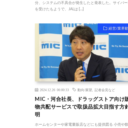
分、システムの不具合が発生したと発表した。サイバー
を受けたもようで、JALは […]
経営/業界
2024.12.26 06:00:33
動向/展望
,
記者会見など
MIC・河合社長、ドラッグストア向け
物共配サービスで取扱品拡大目指す方
明
ホームセンターや家電量販店などにも提供図る 小売や