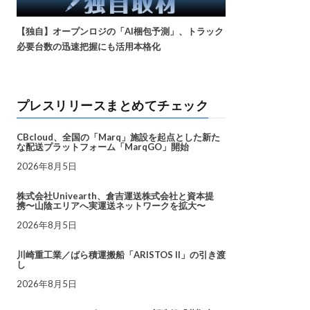
【独自】オープンロジの「AI梱包予測」、トラック
必要台数の迅速把握にも活用本格化
プレスリリースまとめてチェック
CBcloud、全国の「Marq」施設を起点とした新た
な配送プラットフォーム「MarqGO」開始
2026年8月5日
株式会社Univearth、倉吉運送株式会社と資本提
携〜山陰エリアへ実運送ネットワークを拡大〜
2026年8月5日
川崎重工業／ばら積運搬船「ARISTOS II」の引き渡
し
2026年8月5日