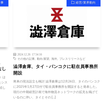
祥事
経営/業界動向
2024.12.26 17:54:16
その他の記事
,
動向/展望
,
海外
,
プレスリリースなど
復
澁澤倉庫、タイ・バンコクに駐在員事務所
なし
開設
）は
将来の現法設立も検討 澁澤倉庫は12月26日、タイのバンコク
たシス
に2025年1月27日付で駐在員事務所を開設すると発表した。
続し
現行の中期経営計画で海外物流ネットワークの拡充を掲げて
いるのに伴い、タイとその […]