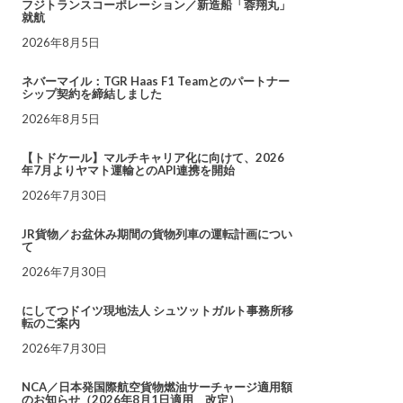
フジトランスコーポレーション／新造船「蓉翔丸」
就航
2026年8月5日
ネバーマイル：TGR Haas F1 Teamとのパートナー
シップ契約を締結しました
2026年8月5日
【トドケール】マルチキャリア化に向けて、2026
年7月よりヤマト運輸とのAPI連携を開始
2026年7月30日
JR貨物／お盆休み期間の貨物列車の運転計画につい
て
2026年7月30日
にしてつドイツ現地法人 シュツットガルト事務所移
転のご案内
2026年7月30日
NCA／日本発国際航空貨物燃油サーチャージ適用額
のお知らせ（2026年8月1日適用 改定）