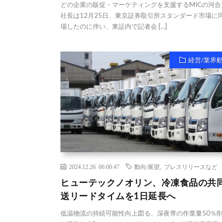
どの企業の販促・マーケティングを支援するMICの河合
社長は12月25日、東京証券取引所スタンダード市場に
場したのに伴い、東証内で記者会 […]
経営/業界
2024.12.26 06:00:47
動向/展望
,
プレスリリースなど
ヒューテックノオリン、冷凍食品の共
送リードタイムを1日延長へ
低温物流の持続可能性向上図る、深夜帯の作業量50％