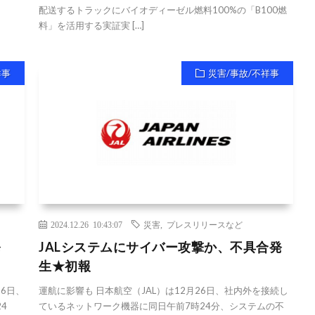
配送するトラックにバイオディーゼル燃料100%の「B100燃
料」を活用する実証実 […]
祥事
災害/事故/不祥事
2024.12.26 10:43:07
災害
,
プレスリリースなど
発
JALシステムにサイバー攻撃か、不具合発
生★初報
26日、
運航に影響も 日本航空（JAL）は12月26日、社内外を接続し
4
ているネットワーク機器に同日午前7時24分、システムの不