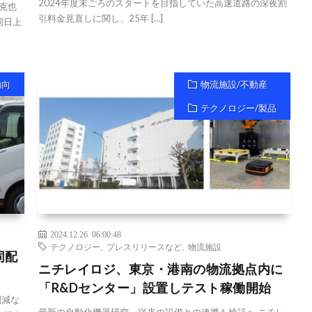
2024年度末ごろのスタートを目指していた高速道路の深夜割
克也
引料金見直しに関し、25年 […]
同日上
動向
物流施設/不動産
テクノロジー/製品
2024.12.26 06:00:48
テクノロジー
,
プレスリリースなど
,
物流施設
同配
ニチレイロジ、東京・港南の物流拠点内に
「R&Dセンター」設置しテスト稼働開始
削減な