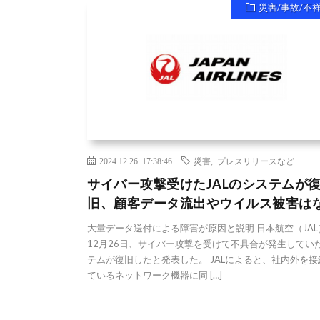
災害/事故/不
2024.12.26 17:38:46
災害
,
プレスリリースなど
サイバー攻撃受けたJALのシステムが
旧、顧客データ流出やウイルス被害は
大量データ送付による障害が原因と説明 日本航空（JAL
12月26日、サイバー攻撃を受けて不具合が発生してい
テムが復旧したと発表した。 JALによると、社内外を接
ているネットワーク機器に同 […]