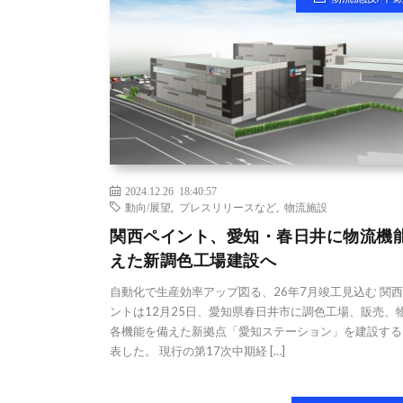
2024.12.26 18:40:57
動向/展望
,
プレスリリースなど
,
物流施設
関西ペイント、愛知・春日井に物流機
えた新調色工場建設へ
自動化で生産効率アップ図る、26年7月竣工見込む 関
ントは12月25日、愛知県春日井市に調色工場、販売、
各機能を備えた新拠点「愛知ステーション」を建設する
表した。 現行の第17次中期経 […]