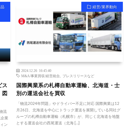
製品
経営/業界動向
2024.12.26 16:45:40
M&A/事業買収/経営統合
,
プレスリリースなど
ビス
国際興業系の札樽自動車運輸、北海道・士
」図
別の運送会社を買収
「物流2024年問題」やドライバー不足に対応 国際興業は12
月26日、北海道を中心にトラック運送を展開している同社グ
物流
ループの札樽自動車運輸（札幌市）が、同じく北海道を地盤
流企業
とする運送会社の西尾運送（北海 […]
ティン