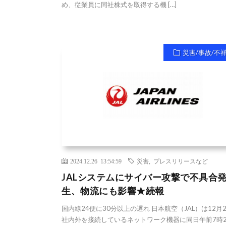
め、従業員に同社株式を取得する機 […]
災害/事故/不
2024.12.26 13:54:59
災害
,
プレスリリースなど
JALシステムにサイバー攻撃で不具合
生、物流にも影響★続報
国内線24便に30分以上の遅れ 日本航空（JAL）は12月
社内外を接続しているネットワーク機器に同日午前7時2