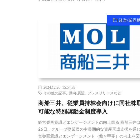
経営/業界
2024.12.26 15:54:39
その他の記事
,
動向/展望
,
プレスリリースなど
商船三井、従業員持株会向けに同社株
可能な特別奨励金制度導入
経営参画意識とエンゲージメントの向上図る 商船三井は
26日、グループ従業員の中長期的な資産形成支援を通
営参画意識とエンゲージメント（働き甲斐）の向上を図