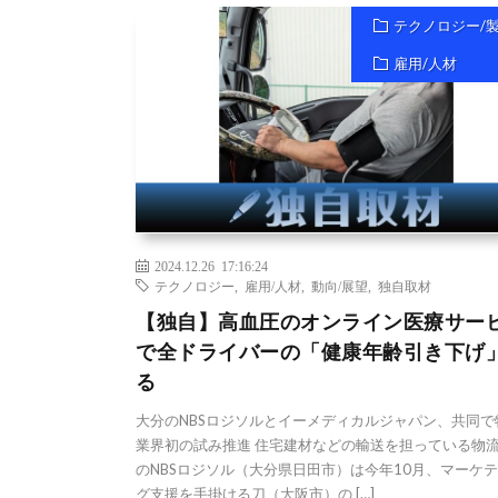
テクノロジー/
雇用/人材
2024.12.26 17:16:24
テクノロジー
,
雇用/人材
,
動向/展望
,
独自取材
【独自】高血圧のオンライン医療サー
で全ドライバーの「健康年齢引き下げ
る
大分のNBSロジソルとイーメディカルジャパン、共同で
業界初の試み推進 住宅建材などの輸送を担っている物
のNBSロジソル（大分県日田市）は今年10月、マーケ
グ支援を手掛ける刀（大阪市）の […]