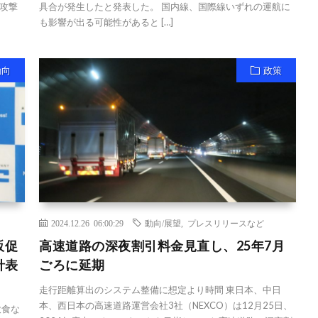
攻撃
具合が発生したと発表した。 国内線、国際線いずれの運航に
も影響が出る可能性があると […]
動向
政策
2024.12.26 06:00:29
動向/展望
,
プレスリリースなど
販促
高速道路の深夜割引料金見直し、25年7月
針表
ごろに延期
走行距離算出のシステム整備に想定より時間 東日本、中日
本、西日本の高速道路運営会社3社（NEXCO）は12月25日、
飲食な