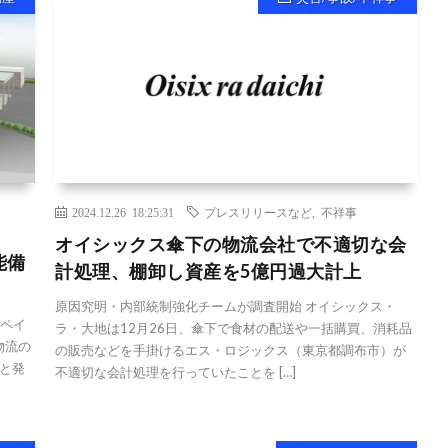
2024.12.26 18:25:31
プレスリリースなど
,
不祥事
オイシックス傘下の物流会社で不適切な会
能備
計処理、棚卸し資産を5億円過大計上
原因究明・内部統制強化チームが調査開始 オイシックス・
西ペイ
ラ・大地は12月26日、傘下で食材の配送や一括購買、消耗品
物流の
の販売などを手掛けるエス・ロジックス（東京都調布市）が
と発
不適切な会計処理を行っていたことを […]