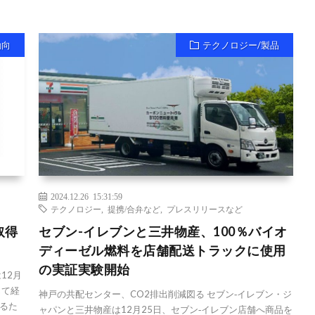
動向
テクノロジー/製品
2024.12.26 15:31:59
テクノロジー
,
提携/合弁など
,
プレスリリースなど
取得
セブン-イレブンと三井物産、100％バイオ
ディーゼル燃料を店舗配送トラックに使用
の実証実験開始
12月
じて経
神戸の共配センター、CO2排出削減図る セブン‐イレブン・ジ
るた
ャパンと三井物産は12月25日、セブン‐イレブン店舗へ商品を