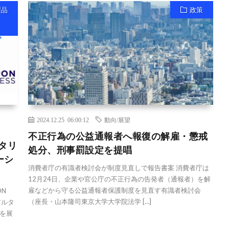
製品
政策
2024.12.25 06:00:12
動向/展望
不正行為の公益通報者へ報復の解雇・懲戒
タリ
処分、刑事罰設定を提唱
ーシ
消費者庁の有識者検討会が制度見直しで報告書案 消費者庁は
12月24日、企業や官公庁の不正行為の告発者（通報者）を解
雇などから守る公益通報者保護制度を見直す有識者検討会
ON
（座長・山本隆司東京大学大学院法学 […]
アルタ
を展