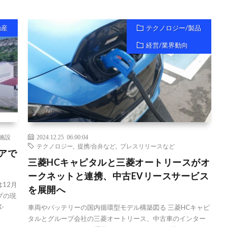
動産
テクノロジー/製品
経営/業界動向
施設
2024.12.25 06:00:04
テクノロジー
,
提携/合弁など
,
プレスリリースなど
アで
三菱HCキャピタルと三菱オートリースがオ
ークネットと連携、中古EVリースサービス
は12月
を展開へ
プの現
-
車両やバッテリーの国内循環型モデル構築図る 三菱HCキャピ
タルとグループ会社の三菱オートリース、中古車のインター