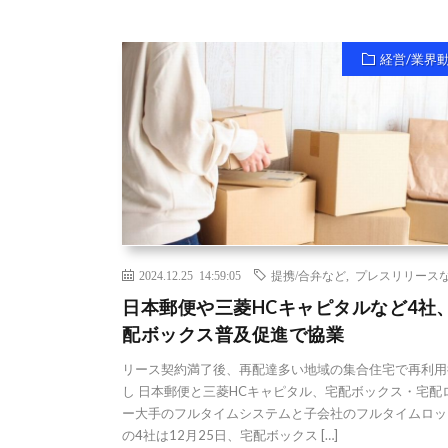
経営/業界
2024.12.25 14:59:05
提携/合弁など
,
プレスリリース
日本郵便や三菱HCキャピタルなど4社
配ボックス普及促進で協業
リース契約満了後、再配達多い地域の集合住宅で再利用
し 日本郵便と三菱HCキャピタル、宅配ボックス・宅配
ー大手のフルタイムシステムと子会社のフルタイムロッ
の4社は12月25日、宅配ボックス […]