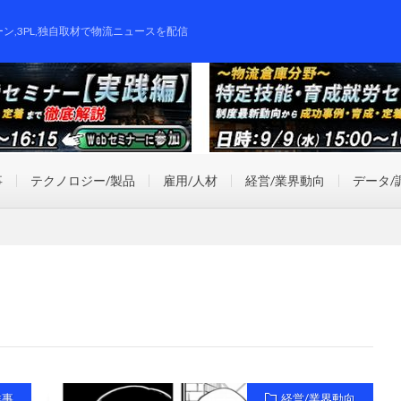
ーン,3PL,独自取材で物流ニュースを配信
事
テクノロジー/製品
雇用/人材
経営/業界動向
データ/
祥事
経営/業界動向