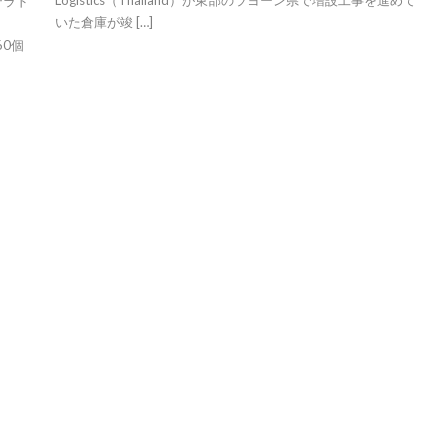
Logistics（Thailand）が東部のラヨーン県で増設工事を進めて
テラド
いた倉庫が竣 […]
60個