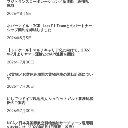
フジトランスコーポレーション／新造船「蓉翔丸」
就航
2026年8月5日
ネバーマイル：TGR Haas F1 Teamとのパートナー
シップ契約を締結しました
2026年8月5日
【トドケール】マルチキャリア化に向けて、2026
年7月よりヤマト運輸とのAPI連携を開始
2026年7月30日
JR貨物／お盆休み期間の貨物列車の運転計画につい
て
2026年7月30日
にしてつドイツ現地法人 シュツットガルト事務所移
転のご案内
2026年7月30日
NCA／日本発国際航空貨物燃油サーチャージ適用額
のお知らせ（2026年8月1日適用 改定）