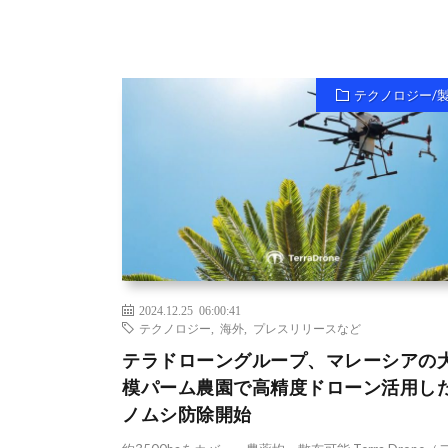
テクノロジー/
2024.12.25 06:00:41
テクノロジー
,
海外
,
プレスリリースなど
テラドローングループ、マレーシアの
模パーム農園で高精度ドローン活用し
ノムシ防除開始