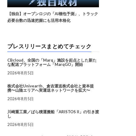
【独自】オープンロジの「AI梱包予測」、トラック
必要台数の迅速把握にも活用本格化
プレスリリースまとめてチェック
CBcloud、全国の「Marq」施設を起点とした新た
な配送プラットフォーム「MarqGO」開始
2026年8月5日
株式会社Univearth、倉吉運送株式会社と資本提
携〜山陰エリアへ実運送ネットワークを拡大〜
2026年8月5日
川崎重工業／ばら積運搬船「ARISTOS II」の引き渡
し
2026年8月5日