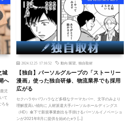
2024.12.25 17:16:52
動向/展望
,
独自取材
之城
【独自】パーソルグループの「ストーリー
開へ
漫画」使った独自研修、物流業界でも採用
広がる
、鹿児
いて
セクハラやパワハラなど多様なテーマカバー、文字のみより
ごろを
理解度高い傾向に 人材派遣大手パーソルホールディングス
（HD）傘下で新規事業創出を手掛けるパーソルイノベーショ
ンが2021年8月に提供を始めたeラ […]