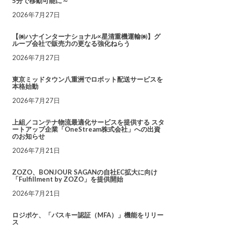
5分で移動可能に～
2026年7月27日
【㈱ハナインターナショナル×星清重機運輸㈱】グ
ループ会社で販売力の更なる強化ねらう
2026年7月27日
東京ミッドタウン八重洲でロボット配送サービスを
本格始動
2026年7月27日
上組／コンテナ物流最適化サービスを提供する スタ
ートアップ企業「OneStream株式会社」への出資
のお知らせ
2026年7月21日
ZOZO、BONJOUR SAGANの自社EC拡大に向け
「Fulfillment by ZOZO」を提供開始
2026年7月21日
ロジポケ、「パスキー認証（MFA）」機能をリリー
ス