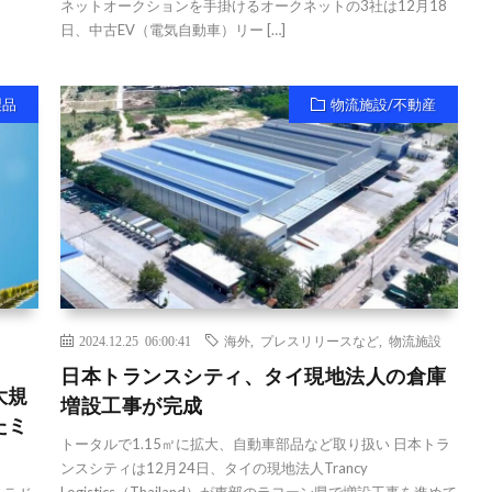
ネットオークションを手掛けるオークネットの3社は12月18
日、中古EV（電気自動車）リー […]
製品
物流施設/不動産
2024.12.25 06:00:41
海外
,
プレスリリースなど
,
物流施設
日本トランスシティ、タイ現地法人の倉庫
大規
増設工事が完成
たミ
トータルで1.15㎡に拡大、自動車部品など取り扱い 日本トラ
ンスシティは12月24日、タイの現地法人Trancy