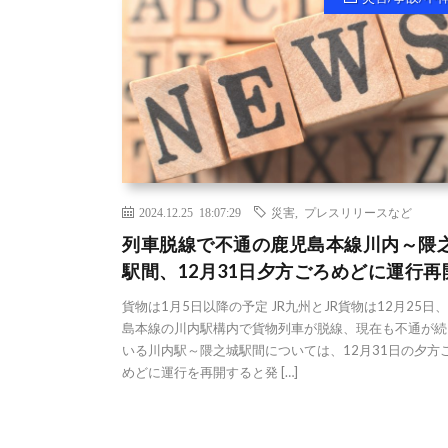
2024.12.25 18:07:29
災害
,
プレスリリースなど
列車脱線で不通の鹿児島本線川内～隈
駅間、12月31日夕方ごろめどに運行再
貨物は1月5日以降の予定 JR九州とJR貨物は12月25日
島本線の川内駅構内で貨物列車が脱線、現在も不通が続
いる川内駅～隈之城駅間については、12月31日の夕方
めどに運行を再開すると発 […]