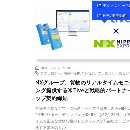
テクノロジー/
経営/業界動向
2024.12.25 16:21:28
テクノロジー
,
海外
,
提携/合弁など
,
プレスリリースなど
NXグループ、貨物のリアルタイムモニ
ング提供する米Tiveと戦略的パートナ
ップ契約締結
半導体産業など向けに輸送サービス品質向上図る NIPP
EXPRESSホールディングス（NXHD）は12月25日、リ
イムで正確な貨物情報のモニタリングが可能なサービス
開する米国のTive […]