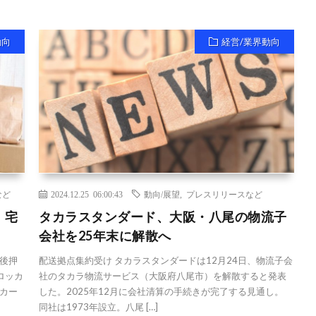
動向
経営/業界動向
など
2024.12.25 06:00:43
動向/展望
,
プレスリリースなど
、宅
タカラスタンダード、大阪・八尾の物流子
会社を25年末に解散へ
後押
配送拠点集約受け タカラスタンダードは12月24日、物流子会
ロッカ
社のタカラ物流サービス（大阪府八尾市）を解散すると発表
カー
した。2025年12月に会社清算の手続きが完了する見通し。
同社は1973年設立。八尾 […]