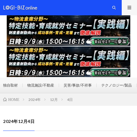
独自取材
物流施設/不動産
災害/事故/不祥事
テクノロジー/製品
2024年
12月
4日
HOME
2024年12月4日