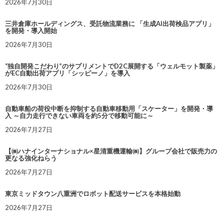
2026年7月30日
三井倉庫ホールディングス、受託物流業務に 「生成AI出荷検品アプリ」
を開発・導入開始
2026年7月30日
“独自開発こだわり”のサプリメントでD2C展開する「ウェルモット製薬」
がEC自動出荷アプリ「シッピーノ」を導入
2026年7月30日
自動車船の荷役中断を抑制する自動車移動用「スケーター」を開発・導
入 ～自力走行できない車両を約5分で移動可能に～
2026年7月27日
【㈱ハナインターナショナル×星清重機運輸㈱】グループ会社で販売力の
更なる強化ねらう
2026年7月27日
東京ミッドタウン八重洲でロボット配送サービスを本格始動
2026年7月27日