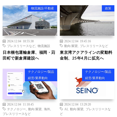
物流施設/不動産
政策
2024.12.04 18:55:38
2024.12.04 19:45:16
プレスリリースなど
,
物流施設
動向/展望
,
プレスリリースなど
日本梱包運輸倉庫、福岡・苅
東京湾アクアラインの変動料
田町で新倉庫建設へ
金制、25年4月に拡充へ
テクノロジー/製品
テクノロジー/製品
経営/業界動向
経営/業界動向
2024.12.04 11:18:45
2024.12.04 13:29:20
テクノロジー
,
動向/展望
,
海外
,
AI
,
動向/展望
,
プレスリリースな
プレスリリースなど
ど