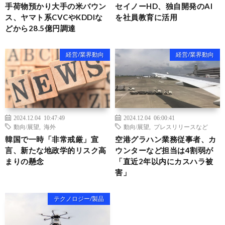
手荷物預かり大手の米バウン
セイノーHD、独自開発のAI
ス、ヤマト系CVCやKDDIな
を社員教育に活用
どから28.5億円調達
経営/業界動向
経営/業界動向
2024.12.04 10:47:49
2024.12.04 06:00:41
動向/展望
,
海外
動向/展望
,
プレスリリースなど
韓国で一時「非常戒厳」宣
空港グラハン業務従事者、カ
言、新たな地政学的リスク高
ウンターなど担当は4割弱が
まりの懸念
「直近2年以内にカスハラ被
害」
テクノロジー/製品