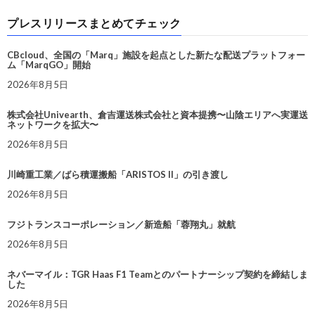
プレスリリースまとめてチェック
CBcloud、全国の「Marq」施設を起点とした新たな配送プラットフォー
ム「MarqGO」開始
2026年8月5日
株式会社Univearth、倉吉運送株式会社と資本提携〜山陰エリアへ実運送
ネットワークを拡大〜
2026年8月5日
川崎重工業／ばら積運搬船「ARISTOS II」の引き渡し
2026年8月5日
フジトランスコーポレーション／新造船「蓉翔丸」就航
2026年8月5日
ネバーマイル：TGR Haas F1 Teamとのパートナーシップ契約を締結しま
した
2026年8月5日