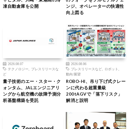
凍自動倉庫を公開
ンジ、オペレーターの快適性
向上図る
2026.08.07
2026.08.06
テクノロジー
,
プレスリリースな
プレスリリースなど
,
ロボット
,
ど
動向/展望
量子技術のエー・スター・ク
ROBO-HI、吊り下げ式クレー
ォンタム、JALエンジニアリ
ンに代わる超重量級
ングから航空機の故障予測分
200tAGVで「落下リスク」
析基盤構築を受託
解消と説明