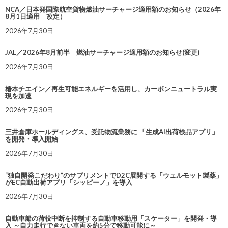
NCA／日本発国際航空貨物燃油サーチャージ適用額のお知らせ（2026年
8月1日適用 改定）
2026年7月30日
JAL／2026年8月前半 燃油サーチャージ適用額のお知らせ(変更)
2026年7月30日
椿本チエイン／再生可能エネルギーを活用し、カーボンニュートラル実
現を加速
2026年7月30日
三井倉庫ホールディングス、受託物流業務に 「生成AI出荷検品アプリ」
を開発・導入開始
2026年7月30日
“独自開発こだわり”のサプリメントでD2C展開する「ウェルモット製薬」
がEC自動出荷アプリ「シッピーノ」を導入
2026年7月30日
自動車船の荷役中断を抑制する自動車移動用「スケーター」を開発・導
入 ～自力走行できない車両を約5分で移動可能に～