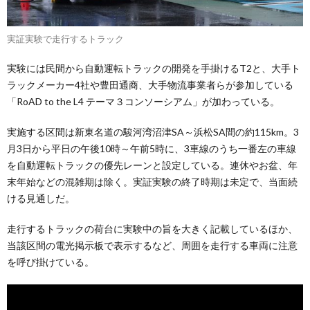
実証実験で走行するトラック
実験には民間から自動運転トラックの開発を手掛けるT2と、大手ト
ラックメーカー4社や豊田通商、大手物流事業者らが参加している
「RoAD to the L4 テーマ３コンソーシアム」が加わっている。
実施する区間は新東名道の駿河湾沼津SA～浜松SA間の約115km。3
月3日から平日の午後10時～午前5時に、3車線のうち一番左の車線
を自動運転トラックの優先レーンと設定している。連休やお盆、年
末年始などの混雑期は除く。実証実験の終了時期は未定で、当面続
ける見通しだ。
走行するトラックの荷台に実験中の旨を大きく記載しているほか、
当該区間の電光掲示板で表示するなど、周囲を走行する車両に注意
を呼び掛けている。