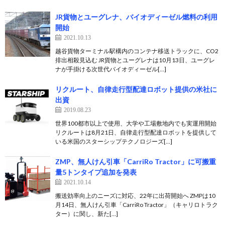
JR貨物とユーグレナ、バイオディーゼル燃料の利用
開始
2021.10.13
越谷貨物ターミナル駅構内のコンテナ移送トラックに、CO2
排出相殺見込む JR貨物とユーグレナは10月13日、ユーグレ
ナが手掛ける次世代バイオディーゼル[…]
リクルート、自律走行型配達ロボット提供の米社に
出資
2019.08.23
世界100都市以上で使用、大学や工場敷地内でも実運用開始
リクルートは8月21日、自律走行型配達ロボットを提供して
いる米国のスターシップテクノロジーズ[…]
ZMP、無人けん引車「CarriRo Tractor」に可搬重
量5トンタイプ追加を発表
2021.10.14
搬送効率向上のニーズに対応、22年に出荷開始へ ZMPは10
月14日、無人けん引車「CarriRo Tractor」（キャリロトラク
ター）に関し、新た[…]