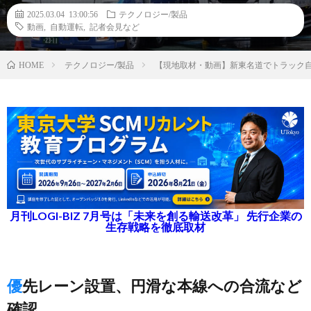
2025.03.04 13:00:56
テクノロジー/製品
動画
,
自動運転
,
記者会見など
テクノロジー/製品
【現地取材・動画】新東名道でトラック
HOME
月刊LOGI-BIZ 7月号は「未来を創る輸送改革」 先行企業の
生存戦略を徹底取材
優先レーン設置、円滑な本線への合流など
確認