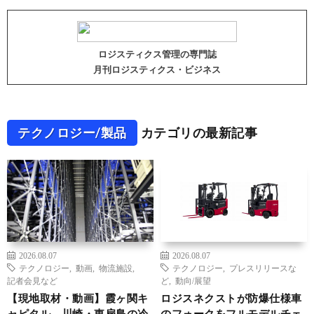
ロジスティクス管理の専門誌
月刊ロジスティクス・ビジネス
テクノロジー/製品
カテゴリの最新記事
2026.08.07
2026.08.07
テクノロジー
,
動画
,
物流施設
,
テクノロジー
,
プレスリリースな
記者会見など
ど
,
動向/展望
【現地取材・動画】霞ヶ関キ
ロジスネクストが防爆仕様車
ャピタル、川崎・東扇島の冷
のフォークをフルモデルチェ