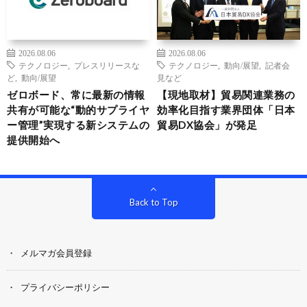
2026.08.06
2026.08.06
テクノロジー
,
プレスリリースな
テクノロジー
,
動向/展望
,
記者会
ど
,
動向/展望
見など
ゼロボード、常に最新の情報
【現地取材】貿易関連業務の
共有が可能な“動的サプライヤ
効率化目指す業界団体「日本
ー管理”実現する新システムの
貿易DX協会」が発足
提供開始へ
Back to Top
メルマガ会員登録
プライバシーポリシー