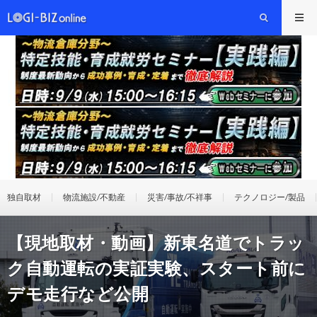
独自取材
物流施設/不動産
災害/事故/不祥事
テクノロジー/製品
【現地取材・動画】新東名道でトラッ
ク自動運転の実証実験、スタート前に
デモ走行など公開