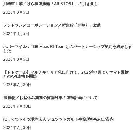
川崎重工業／ばら積運搬船「ARISTOS II」の引き渡し
2026年8月5日
フジトランスコーポレーション／新造船「蓉翔丸」就航
2026年8月5日
ネバーマイル：TGR Haas F1 Teamとのパートナーシップ契約を締結しま
した
2026年8月5日
【トドケール】マルチキャリア化に向けて、2026年7月よりヤマト運輸
とのAPI連携を開始
2026年7月30日
JR貨物／お盆休み期間の貨物列車の運転計画について
2026年7月30日
にしてつドイツ現地法人 シュツットガルト事務所移転のご案内
2026年7月30日