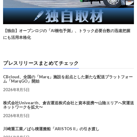
【独自】オープンロジの「AI梱包予測」、トラック必要台数の迅速把握
にも活用本格化
プレスリリースまとめてチェック
CBcloud、全国の「Marq」施設を起点とした新たな配送プラットフォー
ム「MarqGO」開始
2026年8月5日
株式会社Univearth、倉吉運送株式会社と資本提携〜山陰エリアへ実運送
ネットワークを拡大〜
2026年8月5日
川崎重工業／ばら積運搬船「ARISTOS II」の引き渡し