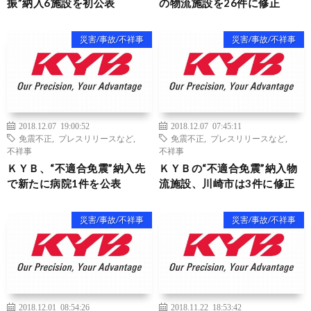
振”納入6施設を初公表
の物流施設を26件に修正
災害/事故/不祥事
災害/事故/不祥事
2018.12.07 19:00:52
2018.12.07 07:45:11
免震不正
,
プレスリリースなど
,
免震不正
,
プレスリリースなど
,
不祥事
不祥事
ＫＹＢ、“不適合免震”納入先
ＫＹＢの“不適合免震”納入物
で新たに病院1件を公表
流施設、川崎市は3件に修正
災害/事故/不祥事
災害/事故/不祥事
2018.12.01 08:54:26
2018.11.22 18:53:42