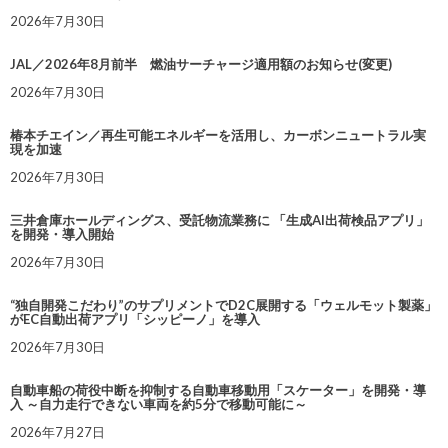
2026年7月30日
JAL／2026年8月前半 燃油サーチャージ適用額のお知らせ(変更)
2026年7月30日
椿本チエイン／再生可能エネルギーを活用し、カーボンニュートラル実
現を加速
2026年7月30日
三井倉庫ホールディングス、受託物流業務に 「生成AI出荷検品アプリ」
を開発・導入開始
2026年7月30日
“独自開発こだわり”のサプリメントでD2C展開する「ウェルモット製薬」
がEC自動出荷アプリ「シッピーノ」を導入
2026年7月30日
自動車船の荷役中断を抑制する自動車移動用「スケーター」を開発・導
入 ～自力走行できない車両を約5分で移動可能に～
2026年7月27日