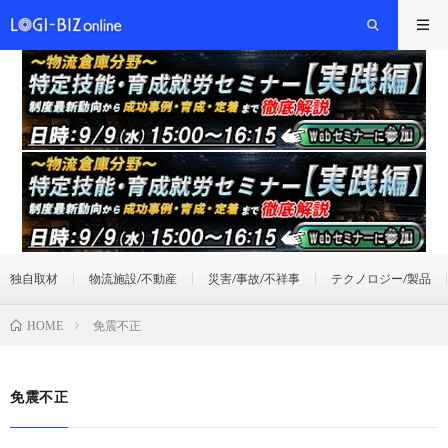
独自取材
物流施設/不動産
災害/事故/不祥事
テクノロジー/製品
免震不正
HOME
免震不正