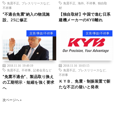
免震不正
,
プレスリリースなど
,
免震不正
,
海外
,
不祥事
,
独自取
不祥事
材
“不適合免震”納入の物流施
【独自取材】中国で進む日系
設、25に修正
建機メーカーのKYB離れ
災害/事故/不祥事
災害/事故/不祥事
2018.11.16 19:49:19
2018.11.16 10:03:15
免震不正
,
不祥事
,
記者会見など
免震不正
,
プレスリリースなど
,
不祥事
“免震不適合”、製品取り換え
ＫＹＢ、免震・制振装置で新
の工期明示・短縮を強く要求
たな不正の疑いと発表
へ
次ページへ »