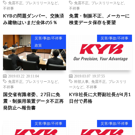
免震不正
,
プレスリリースなど
,
免震不正
,
プレスリリースなど
,
不祥事
不祥事
KYBの問題ダンパー、交換済
免震・制振不正、メーカーに
み建物はいまだ全体の5％
検査データ保存を要望
災害/事故/不祥事
災害/事故/不祥事
政策
2019.03.22 20:11:04
2019.03.07 19:37:55
免震不正
,
プレスリリースなど
,
幹部人事
,
免震不正
,
プレスリリ
不祥事
ースなど
,
不祥事
国交省有識者委、27日に免
KYB社長に大野副社長が4月1
震・制振用装置データ不正再
日付で昇格
発防止へ報告書
災害/事故/不祥事
災害/事故/不祥事