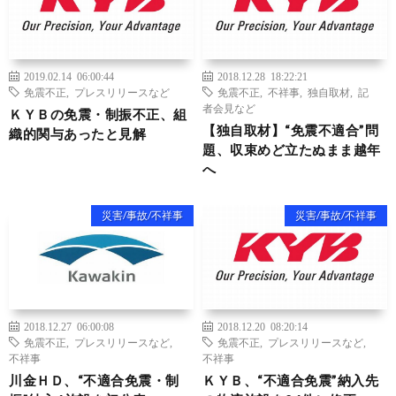
2019.02.14 06:00:44
2018.12.28 18:22:21
免震不正
,
プレスリリースなど
免震不正
,
不祥事
,
独自取材
,
記
者会見など
ＫＹＢの免震・制振不正、組
【独自取材】“免震不適合”問
織的関与あったと見解
題、収束めど立たぬまま越年
へ
災害/事故/不祥事
災害/事故/不祥事
2018.12.27 06:00:08
2018.12.20 08:20:14
免震不正
,
プレスリリースなど
,
免震不正
,
プレスリリースなど
,
不祥事
不祥事
川金ＨＤ、“不適合免震・制
ＫＹＢ、“不適合免震”納入先