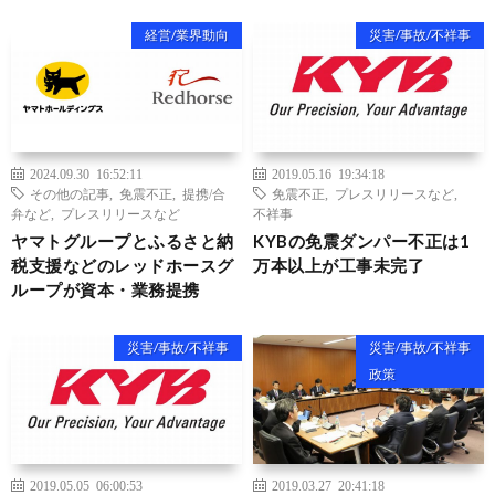
経営/業界動向
災害/事故/不祥事
2024.09.30 16:52:11
2019.05.16 19:34:18
その他の記事
,
免震不正
,
提携/合
免震不正
,
プレスリリースなど
,
弁など
,
プレスリリースなど
不祥事
ヤマトグループとふるさと納
KYBの免震ダンパー不正は1
税支援などのレッドホースグ
万本以上が工事未完了
ループが資本・業務提携
災害/事故/不祥事
災害/事故/不祥事
政策
2019.05.05 06:00:53
2019.03.27 20:41:18