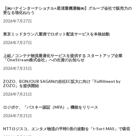
【㈱ハナインターナショナル×星清重機運輸㈱】グループ会社で販売力の
更なる強化ねらう
2026年7月27日
東京ミッドタウン八重洲でロボット配送サービスを本格始動
2026年7月27日
上組／コンテナ物流最適化サービスを提供する スタートアップ企業
「OneStream株式会社」への出資のお知らせ
2026年7月21日
ZOZO、BONJOUR SAGANの自社EC拡大に向け「Fulfillment by
ZOZO」を提供開始
2026年7月21日
ロジポケ、「パスキー認証（MFA）」機能をリリース
2026年7月21日
NTTロジスコ、エンタメ物流の平時5倍の波動を「t-Sort MAS」で吸収