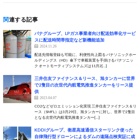
関連する記事
パナグループ、LPガス事業者向け配送効率化サービ
スに配送時間帯指定など新機能追加
2024.11.26
配送先情報登録も可能に、利便性向上図る パナソニックホー
ルディングス（HD）傘下で車載装置を手掛けるパナソニッ
ク オートモーティブシステムズは11月2[…]
三井住友ファイナンス＆リース、旭タンカーに世界
で2隻目の次世代内航電気推進タンカーをリース提
供
2023.04.07
CO2などゼロエミッション化実現 三井住友ファイナンス＆リ
ース（SMFL）は3月29日、旭タンカーに対し、世界で2隻目
となる次世代内航電気推進タンカー[…]
KDDIグループ、衛星高速通信スターリンク使った
自律飛行型ドローンによるダムの遠隔点検実証に成