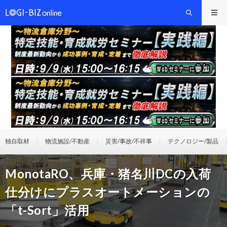
独自取材
物流施設/不動産
災害/事故/不祥事
テクノロジー/製品
MonotaRO、兵庫・猪名川DCの入荷
仕分けにプラスオートメーションの
「t-Sort」活用