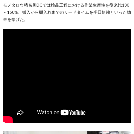
モノタロウ猪名川DCでは検品工程における作業生産性を従来比130
～150%、搬入から棚入れまでのリードタイムを半日短縮といった効
果を挙げた。