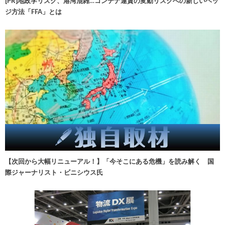
[PR]地政学リスク、港湾混雑…コンテナ運賃の変動リスクへの新しいヘッ
ジ方法「FFA」とは
【次回から大幅リニューアル！】「今そこにある危機」を読み解く 国
際ジャーナリスト・ビニシウス氏