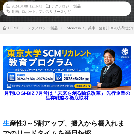
2024.04.08 12:16:43
テクノロジー/製品
動画
,
ロボット
,
プレスリリースなど
テクノロジー/製品
MonotaRO、兵庫・猪名川DCの入荷仕分
HOME
月刊LOGI-BIZ 7月号は「未来を創る輸送改革」 先行企業の
生存戦略を徹底取材
生産性3～5割アップ、搬入から棚入れま
でのリードタイムを半日短縮