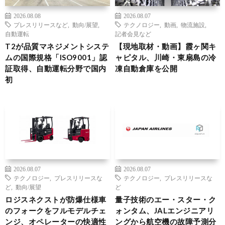
2026.08.08
2026.08.07
プレスリリースなど
,
動向/展望
,
テクノロジー
,
動画
,
物流施設
,
自動運転
記者会見など
T2が品質マネジメントシステ
【現地取材・動画】霞ヶ関キ
ムの国際規格「ISO9001」認
ャピタル、川崎・東扇島の冷
証取得、自動運転分野で国内
凍自動倉庫を公開
初
2026.08.07
2026.08.07
テクノロジー
,
プレスリリースな
テクノロジー
,
プレスリリースな
ど
,
動向/展望
ど
ロジスネクストが防爆仕様車
量子技術のエー・スター・ク
のフォークをフルモデルチェ
ォンタム、JALエンジニアリ
ンジ、オペレーターの快適性
ングから航空機の故障予測分