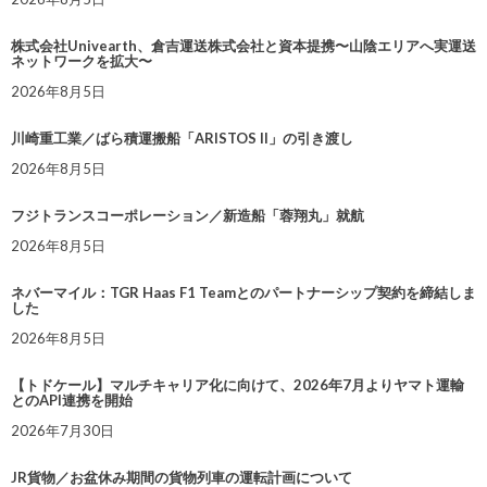
株式会社Univearth、倉吉運送株式会社と資本提携〜山陰エリアへ実運送
ネットワークを拡大〜
2026年8月5日
川崎重工業／ばら積運搬船「ARISTOS II」の引き渡し
2026年8月5日
フジトランスコーポレーション／新造船「蓉翔丸」就航
2026年8月5日
ネバーマイル：TGR Haas F1 Teamとのパートナーシップ契約を締結しま
した
2026年8月5日
【トドケール】マルチキャリア化に向けて、2026年7月よりヤマト運輸
とのAPI連携を開始
2026年7月30日
JR貨物／お盆休み期間の貨物列車の運転計画について