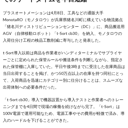
プラスオートメーションは4月8日、工具などの通販大手
MonotaRO（モノタロウ）が兵庫県猪名川町に構えている物流拠点
「猪名川ディストリビューションセンター（DC）」に、商品搬送用
AGV （自律移動ロボット）「t-Sort cb30」 を納入、モノタロウの
入荷仕分け工程の検品工数削減に寄与したと発表した。
t-Sort導入以前は商品を作業者がハンディターミナルでサプライヤ
ーごとに定められた保管ルールや搬送条件を判断しながら、指定さ
れた保管棚に入庫していた。平日午後3時までに受注した在庫商品は
当日出荷することを掲げ、かつ50万点以上の在庫を持つ同社にとっ
て、入荷商品を迅速にカテゴリー別に仕分けることは、スムーズな
出荷体制への必要条件だった。
「t-Sort cb30」導入で機器設置から導入テストと作業者へのトレー
ニングまでを4日間で現場の稼働を続けながら完了。「t-Sort」は
100V電源で運用可能なため、電源工事やその費用が軽微で済み、導
入のハードルを下げることができた。