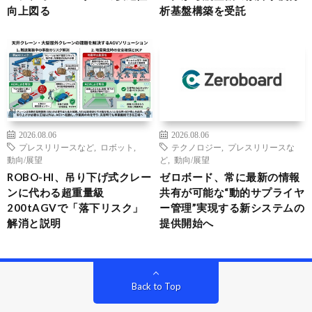
向上図る
析基盤構築を受託
2026.08.06
2026.08.06
プレスリリースなど
,
ロボット
,
テクノロジー
,
プレスリリースな
動向/展望
ど
,
動向/展望
ROBO-HI、吊り下げ式クレー
ゼロボード、常に最新の情報
ンに代わる超重量級
共有が可能な“動的サプライヤ
200tAGVで「落下リスク」
ー管理”実現する新システムの
解消と説明
提供開始へ
Back to Top