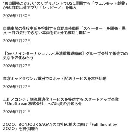
“独自開発こだわり”のサプリメントでD2C展開する「ウェルモット製薬」
がEC自動出荷アプリ「シッピーノ」を導入
2026年7月30日
自動車船の荷役中断を抑制する自動車移動用「スケーター」を開発・導
入 ～自力走行できない車両を約5分で移動可能に～
2026年7月27日
【㈱ハナインターナショナル×星清重機運輸㈱】グループ会社で販売力の
更なる強化ねらう
2026年7月27日
東京ミッドタウン八重洲でロボット配送サービスを本格始動
2026年7月27日
上組／コンテナ物流最適化サービスを提供する スタートアップ企業
「OneStream株式会社」への出資のお知らせ
2026年7月21日
ZOZO、BONJOUR SAGANの自社EC拡大に向け「Fulfillment by
ZOZO」を提供開始