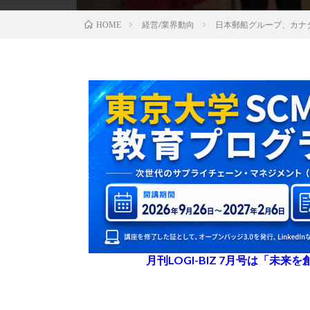
経営/業界動向
日本郵船グループ、カナ
HOME
月刊LOGI-BIZ 7月号は「未