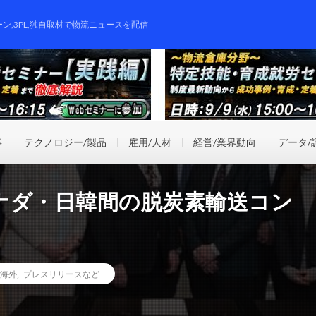
ーン,3PL,独自取材で物流ニュースを配信
事
テクノロジー/製品
雇用/人材
経営/業界動向
データ/
ナダ・日韓間の脱炭素輸送コン
海外
,
プレスリリースなど