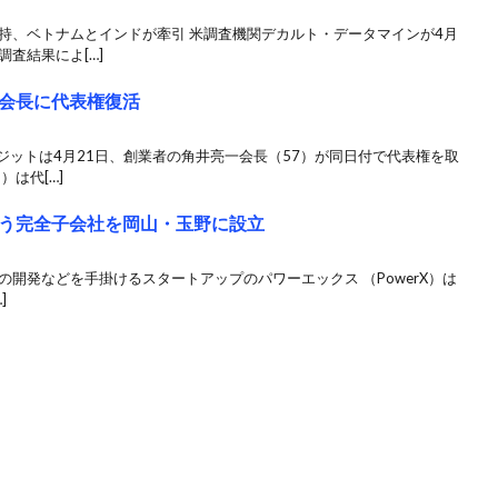
持、ベトナムとインドが牽引 米調査機関デカルト・データマインが4月
査結果によ[…]
会長に代表権復活
ロジットは4月21日、創業者の角井亮一会長（57）が同日付で代表権を取
）は代[…]
う完全⼦会社を岡山・玉野に設立
の開発などを手掛けるスタートアップのパワーエックス （PowerX）は
]