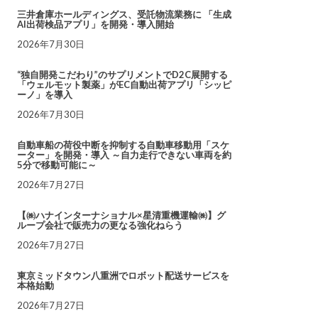
三井倉庫ホールディングス、受託物流業務に 「生成
AI出荷検品アプリ」を開発・導入開始
2026年7月30日
“独自開発こだわり”のサプリメントでD2C展開する
「ウェルモット製薬」がEC自動出荷アプリ「シッピ
ーノ」を導入
2026年7月30日
自動車船の荷役中断を抑制する自動車移動用「スケ
ーター」を開発・導入 ～自力走行できない車両を約
5分で移動可能に～
2026年7月27日
【㈱ハナインターナショナル×星清重機運輸㈱】グ
ループ会社で販売力の更なる強化ねらう
2026年7月27日
東京ミッドタウン八重洲でロボット配送サービスを
本格始動
2026年7月27日