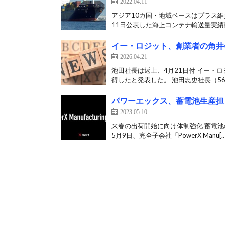
2022.04.11
アジア10カ国・地域ベースはプラス維
11日公表した海上コンテナ輸送量実績調
イー・ロジット、創業者の角井
2026.04.21
池田社長は返上、4月21日付 イー・
得したと発表した。 池田忠史社長（56
パワーエックス、蓄電池生産担
2023.05.10
来春の出荷開始に向け体制強化 蓄電池
5月9日、完全子会社「PowerX Manu[…