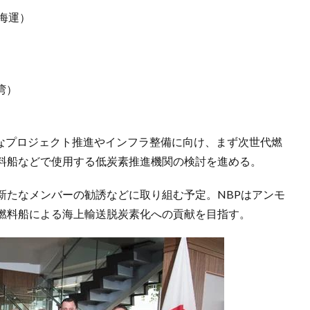
海運）
港湾）
要なプロジェクト推進やインフラ整備に向け、まず次世代燃
料船などで使用する低炭素推進機関の検討を進める。
新たなメンバーの勧誘などに取り組む予定。NBPはアンモ
燃料船による海上輸送脱炭素化への貢献を目指す。