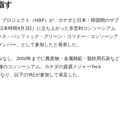
指す
ク・プロジェクト（NBP）が、カナダと日本・韓国間のサプ
日本時間4月3日）に立ち上がった非営利コンソーシアム
Consortium（ノース・パシフィック・グリーン・コリドー・コンソーシア
アメンバー」として参加したと発表した。
みなし、2050年までに農産物・金属精鉱・製鉄用石炭など
のコンソーシアム。カナダの資源メジャーTeck
人となり、以下の9社が参加して発足した。