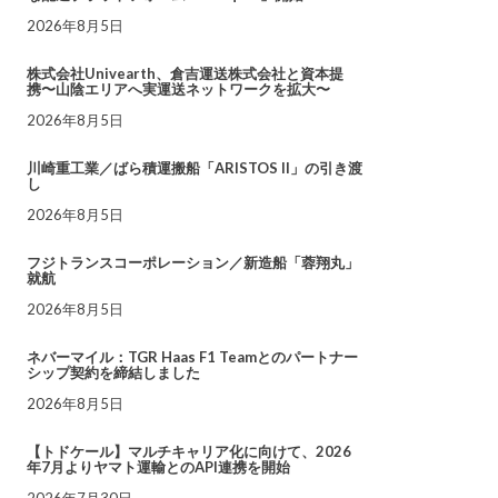
2026年8月5日
株式会社Univearth、倉吉運送株式会社と資本提
携〜山陰エリアへ実運送ネットワークを拡大〜
2026年8月5日
川崎重工業／ばら積運搬船「ARISTOS II」の引き渡
し
2026年8月5日
フジトランスコーポレーション／新造船「蓉翔丸」
就航
2026年8月5日
ネバーマイル：TGR Haas F1 Teamとのパートナー
シップ契約を締結しました
2026年8月5日
【トドケール】マルチキャリア化に向けて、2026
年7月よりヤマト運輸とのAPI連携を開始
2026年7月30日