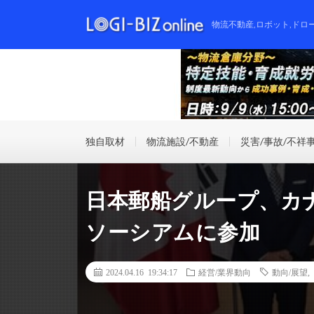
物流不動産,ロボット,ドロ
独自取材
物流施設/不動産
災害/事故/不祥
日本郵船グループ、カ
ソーシアムに参加
2024.04.16 19:34:17
経営/業界動向
動向/展望
,