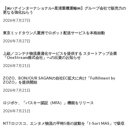
【㈱ハナインターナショナル×星清重機運輸㈱】グループ会社で販売力の
更なる強化ねらう
2026年7月27日
東京ミッドタウン八重洲でロボット配送サービスを本格始動
2026年7月27日
上組／コンテナ物流最適化サービスを提供する スタートアップ企業
「OneStream株式会社」への出資のお知らせ
2026年7月21日
ZOZO、BONJOUR SAGANの自社EC拡大に向け「Fulfillment by
ZOZO」を提供開始
2026年7月21日
ロジポケ、「パスキー認証（MFA）」機能をリリース
2026年7月21日
NTTロジスコ、エンタメ物流の平時5倍の波動を「t-Sort MAS」で吸収