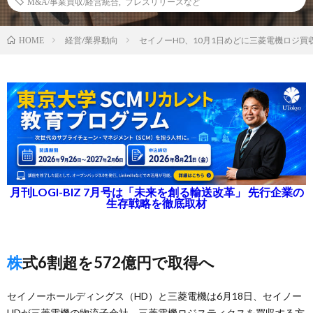
M&A/事業買収/経営統合
,
プレスリリースなど
経営/業界動向
セイノーHD、10月1日めどに三菱電機ロジ
HOME
月刊LOGI-BIZ 7月号は「未来を創る輸送改革」 先行企業の
生存戦略を徹底取材
株式6割超を572億円で取得へ
セイノーホールディングス（HD）と三菱電機は6月18日、セイノー
HDが三菱電機の物流子会社、三菱電機ロジスティクスを買収する方