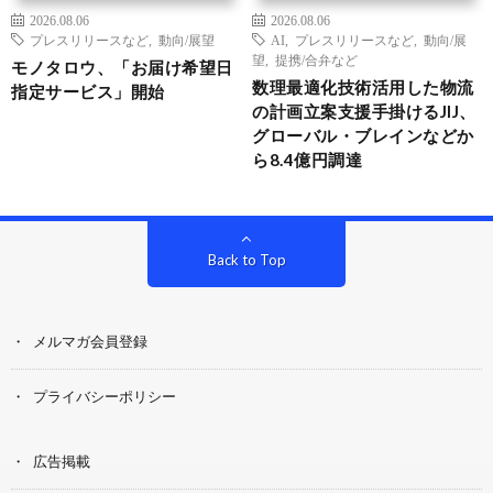
2026.08.06
2026.08.06
プレスリリースなど
,
動向/展望
AI
,
プレスリリースなど
,
動向/展
望
,
提携/合弁など
モノタロウ、「お届け希望日
数理最適化技術活用した物流
指定サービス」開始
の計画立案支援手掛けるJIJ、
グローバル・ブレインなどか
ら8.4億円調達
Back to Top
メルマガ会員登録
プライバシーポリシー
広告掲載