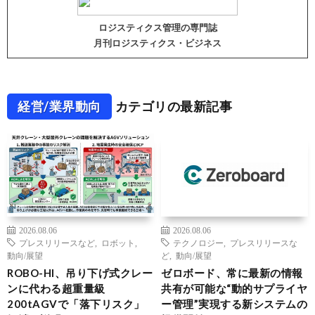
ロジスティクス管理の専門誌
月刊ロジスティクス・ビジネス
経営/業界動向
カテゴリの最新記事
2026.08.06
2026.08.06
プレスリリースなど
,
ロボット
,
テクノロジー
,
プレスリリースな
動向/展望
ど
,
動向/展望
ROBO-HI、吊り下げ式クレー
ゼロボード、常に最新の情報
ンに代わる超重量級
共有が可能な“動的サプライヤ
200tAGVで「落下リスク」
ー管理”実現する新システムの