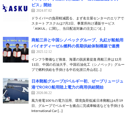
ビス」開始
2024.07.02
ドライバーの負荷軽減図る、まず名古屋センターのエリアで
スタート アスクルは7月2日、事業所向け通販サービス
「ASKUL」に関し、当日配送対象の注文につ[…]
商船三井と中国シノペックグループ、丸紅が船舶用
バイオディーゼル燃料の長期供給体制構築で連携
2025.12.12
インフラ整備など推進、海運の脱炭素促進 商船三井は12月
11日、中国の石油大手、中国石油化工（シノペック）グルー
プで燃料供給を手掛ける中石化浙江舟山石[…]
日本郵船グループがベルギー初、ゼーブリュージュ
港でRORO船用陸上電力の商用供給開始
2026.06.22
風力発電100％の電力活用、環境負荷低減 日本郵船は6月19
日、グループでベルギーを拠点に完成車輸送などを手掛ける
International Car […]