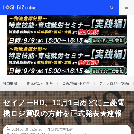
独自取材
物流施設/不動産
災害/事故/不祥事
テクノロジー/製品
セイノーHD、10月1日めどに三菱電
機ロジ買収の方針を正式発表★速報
2024.06.18 08:53:36
経営/業界動向