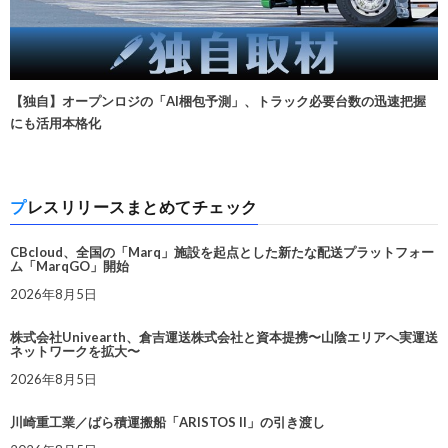
【独自】オープンロジの「AI梱包予測」、トラック必要台数の迅速把握
にも活用本格化
プレスリリースまとめてチェック
CBcloud、全国の「Marq」施設を起点とした新たな配送プラットフォー
ム「MarqGO」開始
2026年8月5日
株式会社Univearth、倉吉運送株式会社と資本提携〜山陰エリアへ実運送
ネットワークを拡大〜
2026年8月5日
川崎重工業／ばら積運搬船「ARISTOS II」の引き渡し