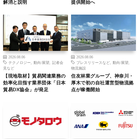
解消と説明
提供開始へ
2026.08.06
2026.08.06
テクノロジー
,
動向/展望
,
記者会
プレスリリースなど
,
動向/展望
,
見など
物流施設
【現地取材】貿易関連業務の
住友林業グループ、神奈川・
効率化目指す業界団体「日本
厚木で初の自社運営型物流拠
貿易DX協会」が発足
点が稼働開始