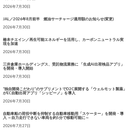
2026年7月30日
JAL／2026年8月前半 燃油サーチャージ適用額のお知らせ(変更)
2026年7月30日
椿本チエイン／再生可能エネルギーを活用し、カーボンニュートラル実
現を加速
2026年7月30日
三井倉庫ホールディングス、受託物流業務に 「生成AI出荷検品アプリ」
を開発・導入開始
2026年7月30日
“独自開発こだわり”のサプリメントでD2C展開する「ウェルモット製薬」
がEC自動出荷アプリ「シッピーノ」を導入
2026年7月30日
自動車船の荷役中断を抑制する自動車移動用「スケーター」を開発・導
入 ～自力走行できない車両を約5分で移動可能に～
2026年7月27日