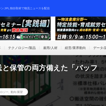
ーン,3PL,独自取材で物流ニュースを配信
事
テクノロジー/製品
雇用/人材
経営/業界動向
データ/
送と保管の両方備えた「バッフ
ロジー
,
動向/展望