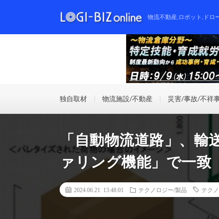
物流不動産,ロボット,ドロ
独自取材
物流施設/不動産
災害/事故/不祥
「自動物流道路」、輸
ァリング機能」で一致
2024.06.21 13:48:01
テクノロジー/製品
テクノ