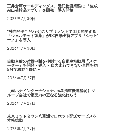
三井倉庫ホールディングス、受託物流業務に 「生成
AI出荷検品アプリ」を開発・導入開始
2026年7月30日
“独自開発こだわり”のサプリメントでD2C展開する
「ウェルモット製薬」がEC自動出荷アプリ「シッピ
ーノ」を導入
2026年7月30日
自動車船の荷役中断を抑制する自動車移動用「スケ
ーター」を開発・導入 ～自力走行できない車両を約
5分で移動可能に～
2026年7月27日
【㈱ハナインターナショナル×星清重機運輸㈱】グ
ループ会社で販売力の更なる強化ねらう
2026年7月27日
東京ミッドタウン八重洲でロボット配送サービスを
本格始動
2026年7月27日