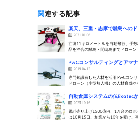
関連する記事
楽天、三重・志摩で離島へのド
2021.01.06
往復11キロメートルを自動飛行、手数
品を沖合の離島・間崎島までドローン（
PwCコンサルティングとアマ
2019.04.12
専門知識有した人材を活用 PwCコン
ドローン（小型無人機）の人材育成や空
自動倉庫システムの仏Exotec
2025.10.16
累計売り上げ1500億円、1万台のロボ
は10月15日、創業から10年を受け、事[