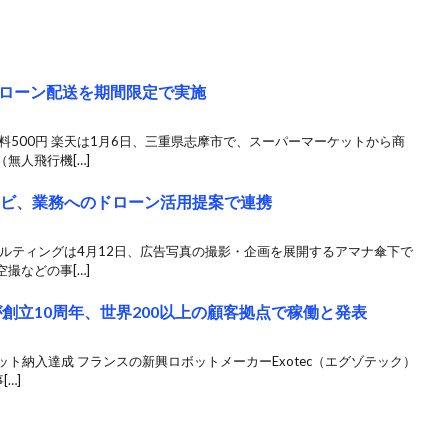
ローン配送を期間限定で実施
料500円 楽天は1月6日、三重県志摩市で、スーパーマーケットから商
無人飛行機[…]
ナビ、業務へのドローン活用提案で連携
サルティングは4月12日、広告写真の撮影・企画を展開するアマナ傘下で
撮などの事[…]
が創立10周年、世界200以上の顧客拠点で稼働と発表
ット納入達成 フランスの新興ロボットメーカーExotec（エグゾテック）
…]