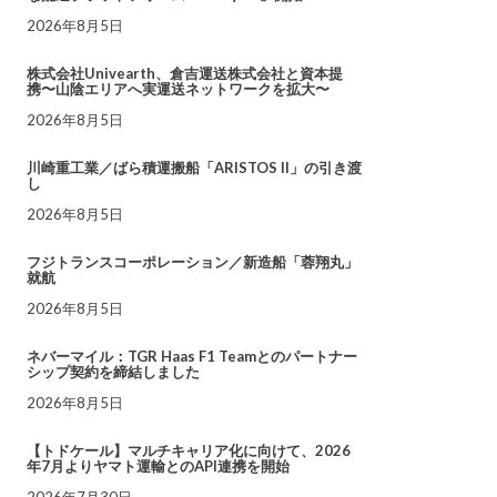
2026年8月5日
株式会社Univearth、倉吉運送株式会社と資本提
携〜山陰エリアへ実運送ネットワークを拡大〜
2026年8月5日
川崎重工業／ばら積運搬船「ARISTOS II」の引き渡
し
2026年8月5日
フジトランスコーポレーション／新造船「蓉翔丸」
就航
2026年8月5日
ネバーマイル：TGR Haas F1 Teamとのパートナー
シップ契約を締結しました
2026年8月5日
【トドケール】マルチキャリア化に向けて、2026
年7月よりヤマト運輸とのAPI連携を開始
2026年7月30日