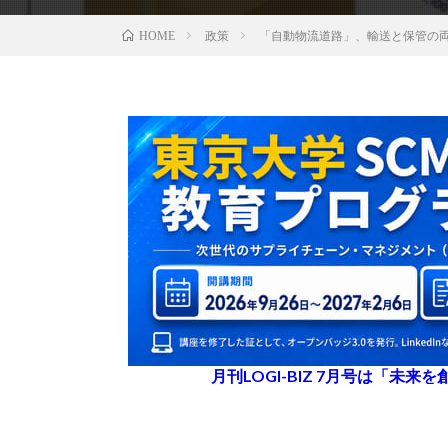
政策
「自動物流道路」、輸送と保管の
HOME
月刊LOGI-BIZ 7月号は「未