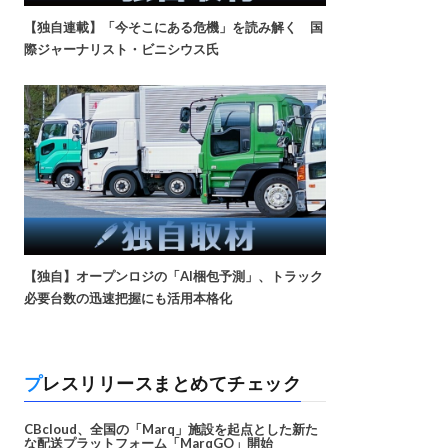
【独自連載】「今そこにある危機」を読み解く 国
際ジャーナリスト・ビニシウス氏
【独自】オープンロジの「AI梱包予測」、トラック
必要台数の迅速把握にも活用本格化
プレスリリースまとめてチェック
CBcloud、全国の「Marq」施設を起点とした新た
な配送プラットフォーム「MarqGO」開始