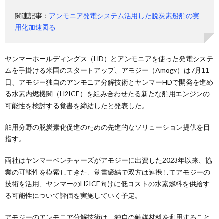
関連記事：
アンモニア発電システム活用した脱炭素船舶の実
用化加速図る
ヤンマーホールディングス（HD）とアンモニアを使った発電システ
ムを手掛ける米国のスタートアップ、アモジー（Amogy）は7月11
日、アモジー独自のアンモニア分解技術とヤンマーHDで開発を進め
る水素内燃機関（H2ICE）を組み合わせたる新たな舶用エンジンの
可能性を検討する覚書を締結したと発表した。
舶用分野の脱炭素化促進のための先進的なソリューション提供を目
指す。
両社はヤンマーベンチャーズがアモジーに出資した2023年以来、協
業の可能性を模索してきた。覚書締結で双方は連携してアモジーの
技術を活用、ヤンマーのH2ICE向けに低コストの水素燃料を供給す
る可能性について評価を実施していく予定。
アモジーのアンモニア分解技術は、独自の触媒材料を利用すること