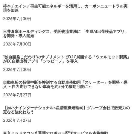
椿本チエイン／再生可能エネルギーを活用し、カーボンニュートラル実
現を加速
2026年7月30日
三井倉庫ホールディングス、受託物流業務に 「生成AI出荷検品アプリ」
を開発・導入開始
2026年7月30日
“独自開発こだわり”のサプリメントでD2C展開する「ウェルモット製薬」
がEC自動出荷アプリ「シッピーノ」を導入
2026年7月30日
自動車船の荷役中断を抑制する自動車移動用「スケーター」を開発・導
入 ～自力走行できない車両を約5分で移動可能に～
2026年7月27日
【㈱ハナインターナショナル×星清重機運輸㈱】グループ会社で販売力の
更なる強化ねらう
2026年7月27日
東京ミッドタウン八重洲でロボット配送サービスを本格始動