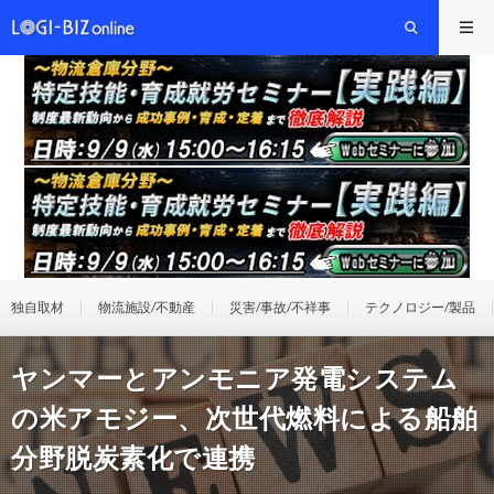
独自取材
物流施設/不動産
災害/事故/不祥事
テクノロジー/製品
ヤンマーとアンモニア発電システム
の米アモジー、次世代燃料による船舶
分野脱炭素化で連携