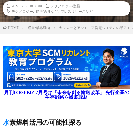
2024.07.17 18:36:09
テクノロジー/製品
テクノロジー
,
提携/合弁など
,
プレスリリースなど
経営/業界動向
ヤンマーとアンモニア発電システムの米アモ
HOME
月刊LOGI-BIZ 7月号は「未来を創る輸送改革」 先行企業の
生存戦略を徹底取材
水素燃料活用の可能性探る