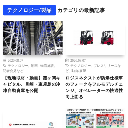
テクノロジー/製品
カテゴリの最新記事
2026.08.07
2026.08.07
テクノロジー
,
動画
,
物流施設
,
テクノロジー
,
プレスリリースな
記者会見など
ど
,
動向/展望
【現地取材・動画】霞ヶ関キ
ロジスネクストが防爆仕様車
ャピタル、川崎・東扇島の冷
のフォークをフルモデルチェ
凍自動倉庫を公開
ンジ、オペレーターの快適性
向上図る