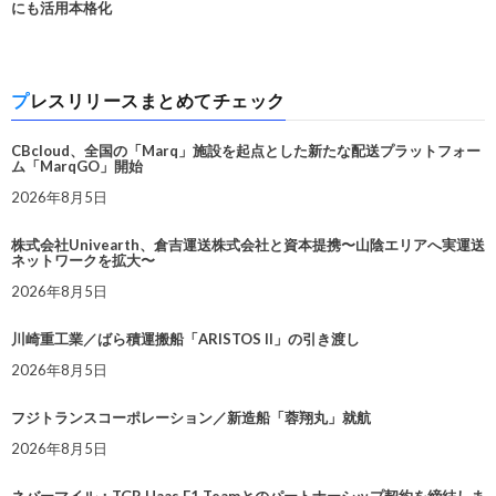
にも活用本格化
プレスリリースまとめてチェック
CBcloud、全国の「Marq」施設を起点とした新たな配送プラットフォー
ム「MarqGO」開始
2026年8月5日
株式会社Univearth、倉吉運送株式会社と資本提携〜山陰エリアへ実運送
ネットワークを拡大〜
2026年8月5日
川崎重工業／ばら積運搬船「ARISTOS II」の引き渡し
2026年8月5日
フジトランスコーポレーション／新造船「蓉翔丸」就航
2026年8月5日