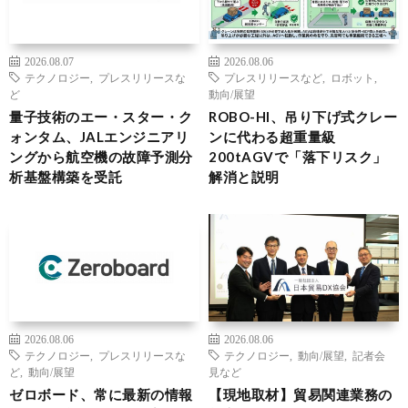
2026.08.07
2026.08.06
テクノロジー
,
プレスリリースな
プレスリリースなど
,
ロボット
,
ど
動向/展望
量子技術のエー・スター・ク
ROBO-HI、吊り下げ式クレー
ォンタム、JALエンジニアリ
ンに代わる超重量級
ングから航空機の故障予測分
200tAGVで「落下リスク」
析基盤構築を受託
解消と説明
2026.08.06
2026.08.06
テクノロジー
,
プレスリリースな
テクノロジー
,
動向/展望
,
記者会
ど
,
動向/展望
見など
ゼロボード、常に最新の情報
【現地取材】貿易関連業務の