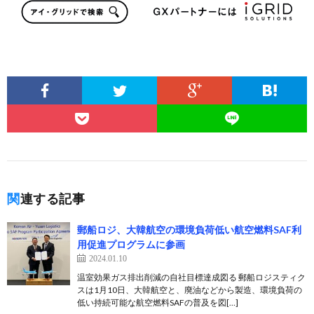
関連する記事
郵船ロジ、大韓航空の環境負荷低い航空燃料SAF利
用促進プログラムに参画
2024.01.10
温室効果ガス排出削減の自社目標達成図る 郵船ロジスティク
スは1月10日、大韓航空と、廃油などから製造、環境負荷の
低い持続可能な航空燃料SAFの普及を図[…]