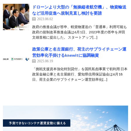
ドローンより大型の「無操縦者航空機」、物資輸送
など活用促進へ規制見直し検討を要請
2023.06.02
政府の推進会議が答申、軽貨物運送の「普通車」利用可能も
政府の規制改革推進会議は6月1日、2023年度の答申を岸田
文雄首相に提出した。 スタートアップ[…]
政策公庫と名古屋銀行、荷主のサプライチェーン運
営効率化手掛けるknewitに協調融資
2025.06.19
「挑戦支援資本強化特別貸付」を国民私怨事業で初利用 日本
政策金融公庫と名古屋銀行、愛知県信用保証協会は6月18
日、荷主企業のサプライチェーン運営効率化[…]