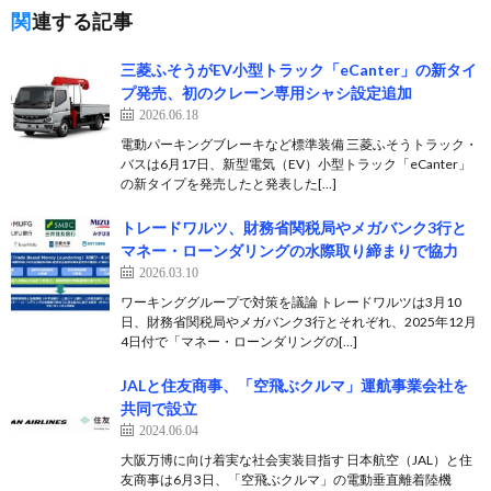
関連する記事
三菱ふそうがEV小型トラック「eCanter」の新タイ
プ発売、初のクレーン専用シャシ設定追加
2026.06.18
電動パーキングブレーキなど標準装備 三菱ふそうトラック・
バスは6月17日、新型電気（EV）小型トラック「eCanter」
の新タイプを発売したと発表した[…]
トレードワルツ、財務省関税局やメガバンク3行と
マネー・ローンダリングの水際取り締まりで協力
2026.03.10
ワーキンググループで対策を議論 トレードワルツは3月10
日、財務省関税局やメガバンク3行とそれぞれ、2025年12月
4日付で「マネー・ローンダリングの[…]
JALと住友商事、「空飛ぶクルマ」運航事業会社を
共同で設立
2024.06.04
大阪万博に向け着実な社会実装目指す 日本航空（JAL）と住
友商事は6月3日、「空飛ぶクルマ」の電動垂直離着陸機