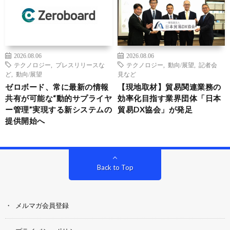
2026.08.06
2026.08.06
テクノロジー
,
プレスリリースな
テクノロジー
,
動向/展望
,
記者会
ど
,
動向/展望
見など
ゼロボード、常に最新の情報
【現地取材】貿易関連業務の
共有が可能な“動的サプライヤ
効率化目指す業界団体「日本
ー管理”実現する新システムの
貿易DX協会」が発足
提供開始へ
Back to Top
メルマガ会員登録