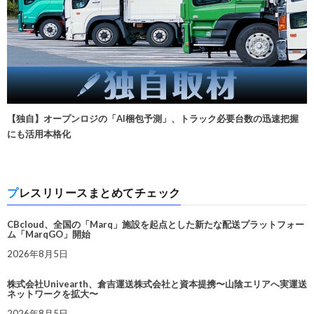
【独自】オープンロジの「AI梱包予測」、トラック必要台数の迅速把握
にも活用本格化
プレスリリースまとめてチェック
CBcloud、全国の「Marq」施設を起点とした新たな配送プラットフォー
ム「MarqGO」開始
2026年8月5日
株式会社Univearth、倉吉運送株式会社と資本提携〜山陰エリアへ実運送
ネットワークを拡大〜
2026年8月5日