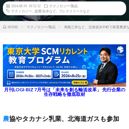
2024.08.19 18:52:32
テクノロジー/製品
テクノロジー
,
提携/合弁など
,
プレスリリースなど
テクノロジー/製品
商船三井など、北海道浜中町で家畜糞尿
HOME
月刊LOGI-BIZ 7月号は「未来を創る輸送改革」 先行企業の
生存戦略を徹底取材
農協やタカナシ乳業、北海道ガスも参加