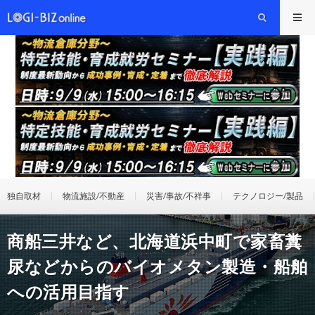
独自取材
物流施設/不動産
災害/事故/不祥事
テクノロジー/製品
商船三井など、北海道浜中町で家畜糞
尿などからのバイオメタン製造・船舶
への活用目指す