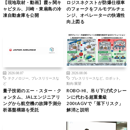
【現地取材・動画】霞ヶ関キ
ロジスネクストが防爆仕様車
ャピタル、川崎・東扇島の冷
のフォークをフルモデルチェ
凍自動倉庫を公開
ンジ、オペレーターの快適性
向上図る
2026.08.07
2026.08.06
テクノロジー
,
プレスリリースな
プレスリリースなど
,
ロボット
,
ど
動向/展望
量子技術のエー・スター・ク
ROBO-HI、吊り下げ式クレー
ォンタム、JALエンジニアリ
ンに代わる超重量級
ングから航空機の故障予測分
200tAGVで「落下リスク」
析基盤構築を受託
解消と説明