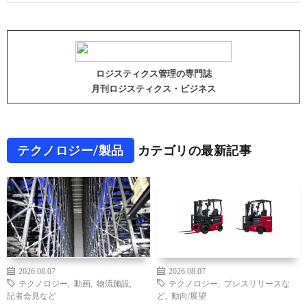
ロジスティクス管理の専門誌
月刊ロジスティクス・ビジネス
テクノロジー/製品
カテゴリの最新記事
2026.08.07
2026.08.07
テクノロジー
,
動画
,
物流施設
,
テクノロジー
,
プレスリリースな
記者会見など
ど
,
動向/展望