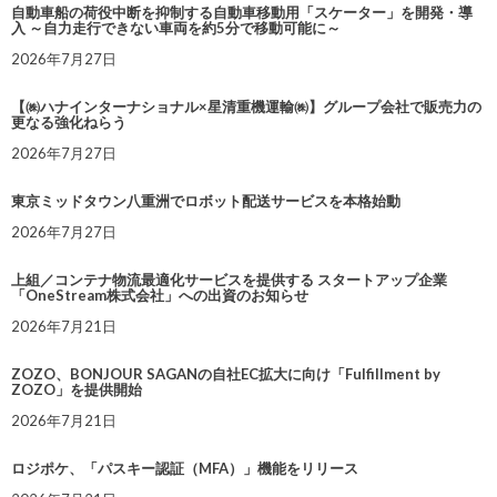
自動車船の荷役中断を抑制する自動車移動用「スケーター」を開発・導
入 ～自力走行できない車両を約5分で移動可能に～
2026年7月27日
【㈱ハナインターナショナル×星清重機運輸㈱】グループ会社で販売力の
更なる強化ねらう
2026年7月27日
東京ミッドタウン八重洲でロボット配送サービスを本格始動
2026年7月27日
上組／コンテナ物流最適化サービスを提供する スタートアップ企業
「OneStream株式会社」への出資のお知らせ
2026年7月21日
ZOZO、BONJOUR SAGANの自社EC拡大に向け「Fulfillment by
ZOZO」を提供開始
2026年7月21日
ロジポケ、「パスキー認証（MFA）」機能をリリース