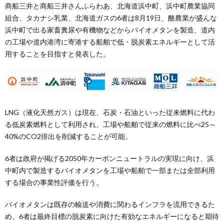
商船三井と商船三井さんふらわあ、北海道浜中町、浜中町農業協同
組合、タカナシ乳業、北海道ガスの6者は8月19日、酪農業が盛んな
浜中町で出る家畜糞尿や有機物などからバイオメタンを製造、道内
の工場や道内港湾に寄港する船舶で低・脱炭素エネルギーとして活
用することを目指すと発表した。
LNG（液化天然ガス）は現在、石炭・石油といった従来燃料に代わ
る低炭素燃料として利用され、工場や船舶で従来の燃料に比べ25～
40%のCO2排出を削減することが可能。
6者は政府が掲げる2050年カーボンニュートラルの実現に向け、浜
中町内で製造するバイオメタンを工場や船舶で一部または全部利用
する場合の事業性評価を行う。
バイオメタンは既存の輸送や消費に関わるインフラを流用できるた
め、6者は最終目標の脱炭素に向けた有効なエネルギーになると期待