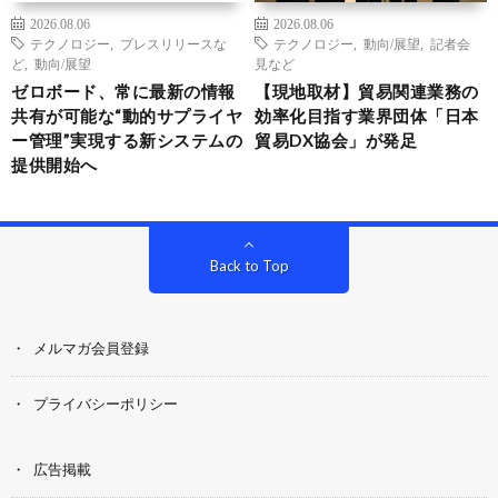
2026.08.06
2026.08.06
テクノロジー
,
プレスリリースな
テクノロジー
,
動向/展望
,
記者会
ど
,
動向/展望
見など
ゼロボード、常に最新の情報
【現地取材】貿易関連業務の
共有が可能な“動的サプライヤ
効率化目指す業界団体「日本
ー管理”実現する新システムの
貿易DX協会」が発足
提供開始へ
Back to Top
メルマガ会員登録
プライバシーポリシー
広告掲載