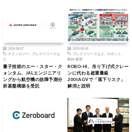
2026.08.07
2026.08.06
テクノロジー
,
プレスリリースな
プレスリリースなど
,
ロボット
,
ど
動向/展望
量子技術のエー・スター・ク
ROBO-HI、吊り下げ式クレー
ォンタム、JALエンジニアリ
ンに代わる超重量級
ングから航空機の故障予測分
200tAGVで「落下リスク」
析基盤構築を受託
解消と説明