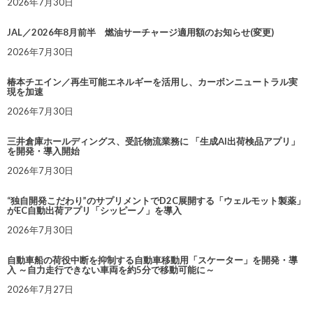
2026年7月30日
JAL／2026年8月前半 燃油サーチャージ適用額のお知らせ(変更)
2026年7月30日
椿本チエイン／再生可能エネルギーを活用し、カーボンニュートラル実
現を加速
2026年7月30日
三井倉庫ホールディングス、受託物流業務に 「生成AI出荷検品アプリ」
を開発・導入開始
2026年7月30日
“独自開発こだわり”のサプリメントでD2C展開する「ウェルモット製薬」
がEC自動出荷アプリ「シッピーノ」を導入
2026年7月30日
自動車船の荷役中断を抑制する自動車移動用「スケーター」を開発・導
入 ～自力走行できない車両を約5分で移動可能に～
2026年7月27日