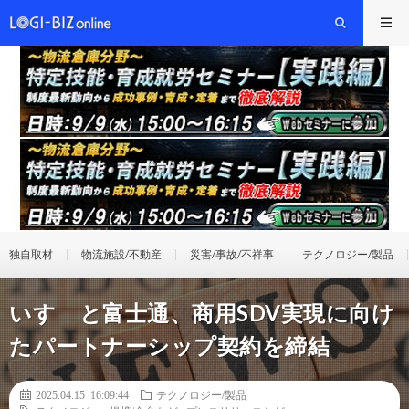
独自取材
物流施設/不動産
災害/事故/不祥事
テクノロジー/製品
いすゞと富士通、商用SDV実現に向け
たパートナーシップ契約を締結
2025.04.15 16:09:44
テクノロジー/製品