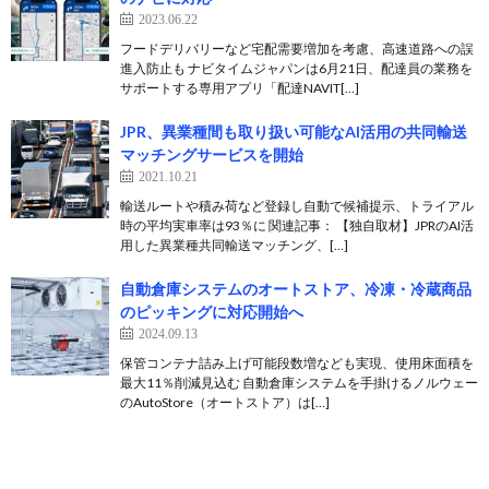
2023.06.22
フードデリバリーなど宅配需要増加を考慮、高速道路への誤
進入防止も ナビタイムジャパンは6月21日、配達員の業務を
サポートする専用アプリ「配達NAVIT[…]
JPR、異業種間も取り扱い可能なAI活用の共同輸送
マッチングサービスを開始
2021.10.21
輸送ルートや積み荷など登録し自動で候補提示、トライアル
時の平均実車率は93％に 関連記事： 【独自取材】JPRのAI活
用した異業種共同輸送マッチング、[…]
自動倉庫システムのオートストア、冷凍・冷蔵商品
のピッキングに対応開始へ
2024.09.13
保管コンテナ詰み上げ可能段数増なども実現、使用床面積を
最大11％削減見込む 自動倉庫システムを手掛けるノルウェー
のAutoStore（オートストア）は[…]