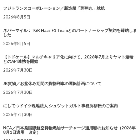
フジトランスコーポレーション／新造船「蓉翔丸」就航
2026年8月5日
ネバーマイル：TGR Haas F1 Teamとのパートナーシップ契約を締結しま
した
2026年8月5日
【トドケール】マルチキャリア化に向けて、2026年7月よりヤマト運輸
とのAPI連携を開始
2026年7月30日
JR貨物／お盆休み期間の貨物列車の運転計画について
2026年7月30日
にしてつドイツ現地法人 シュツットガルト事務所移転のご案内
2026年7月30日
NCA／日本発国際航空貨物燃油サーチャージ適用額のお知らせ（2026年
8月1日適用 改定）