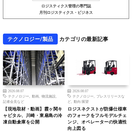
ロジスティクス管理の専門誌
月刊ロジスティクス・ビジネス
テクノロジー/製品
カテゴリの最新記事
2026.08.07
2026.08.07
テクノロジー
,
動画
,
物流施設
,
テクノロジー
,
プレスリリースな
記者会見など
ど
,
動向/展望
【現地取材・動画】霞ヶ関キ
ロジスネクストが防爆仕様車
ャピタル、川崎・東扇島の冷
のフォークをフルモデルチェ
凍自動倉庫を公開
ンジ、オペレーターの快適性
向上図る