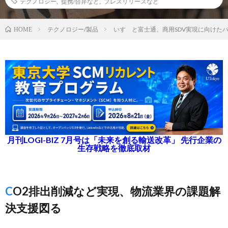
テクノロジー
,
提携/合弁など
,
プレスリリースなど
テクノロジー/製品
いすゞと富士通、商用SDV実現に向けた
HOME
月刊LOGI-BIZ 7月号は「未来を創る輸送改革」 先行企業の
生存戦略を徹底取材
CO2排出削減など実現、物流業界の課題解
決支援図る