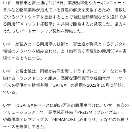
いすゞ自動車と富士通は4月15日、業務効率化やカーボンニュート
ラルなど物流業界が抱えている課題の解決を支援するため、搭載し
ているソフトウェアを更新することで自動運転機能などを追加でき
る商用SDV（ソフト搭載車）を共同で開発すると発表した。協力を
うたったパートナーシップ契約を締結した。
いすゞが強みとする商用車の技術と、富士通が得意とするデジタル
領域のノウハウを組み合わせ、より効率良く高性能の商用SDVを実
現できるようにする。
いすゞと富士通は、両者が共同出資しドライブレコーダーなどを手
掛けるトランストロンと組み、高度な運行管理や稼働サポートサー
ビスを提供する情報基盤「GATEX」の運用を2022年10月に開始し
ている。
いすゞはGATEXをベースに約57万台の商用車向けに、いすゞ独自の
ソリューションとして、高度純正整備「PREISM（プレイズム）」
や商用車テレマティクス「MIMAMORI（みまもり）」などの各種サ
ービスを提供してきた。