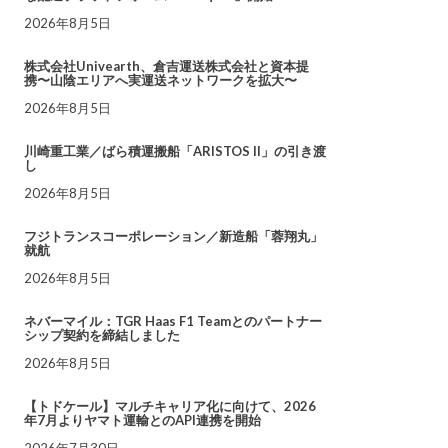
2026年8月5日
株式会社Univearth、倉吉運送株式会社と資本提
携〜山陰エリアへ実運送ネットワークを拡大〜
2026年8月5日
川崎重工業／ばら積運搬船「ARISTOS II」の引き渡
し
2026年8月5日
フジトランスコーポレーション／新造船「蓉翔丸」
就航
2026年8月5日
ネバーマイル：TGR Haas F1 Teamとのパートナー
シップ契約を締結しました
2026年8月5日
【トドケール】マルチキャリア化に向けて、2026
年7月よりヤマト運輸とのAPI連携を開始
2026年7月30日