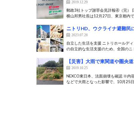
2019.12.29
郵政3社トップ謝罪会見詳報④（完）
横山邦男社長は12月27日、東京都内で
ニトリHD、ウクライナ避難民
2023.07.28
自立した生活を支援 ニトリホールディ
の自立的な生活支援のため、全国のニト
【災害】大雨で東関道や圏央道
2019.10.25
NEXCO東日本、法面崩壊も確認 ※内
などで大雨となった影響で、10月25日午