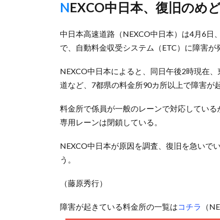
NEXCO中日本、復旧のめ
中日本高速道路（NEXCO中日本）は4月6
で、自動料金収受システム（ETC）に障害が
NEXCO中日本によると、同日午後2時現在
道など、7都県の料金所90カ所以上で障害が
料金所で係員が一般のレーンで対応している
専用レーンは閉鎖している。
NEXCO中日本が原因を調査、復旧を急いで
う。
（藤原秀行）
障害が起きている料金所の一覧は
コチラ
（N