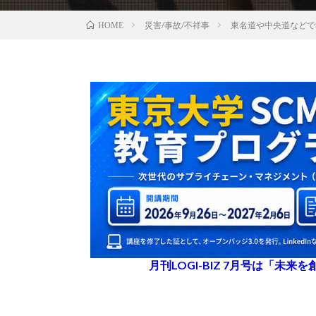
災害/事故/不祥事
東名道や中央道などで
HOME
月刊LOGI-BIZ 7月号は「未