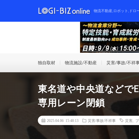
物流不動産,ロボット,ドロ
独自取材
物流施設/不動産
災害/事故/不祥
東名道や中央道などでE
専用レーン閉鎖
2025.04.06 15:48:13
災害/事故/不祥事
災害
,
プ