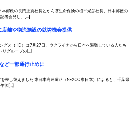
 日本郵政の長門正貢社長とかんぽ生命保険の植平光彦社長、日本郵便の
記者会見し、[…]
に店舗や物流施設の就労機会提供
ングス（HD）は7月27日、ウクライナから日本へ避難している人たち
リグループの[…]
など一部通行止めに
容を差し替えました 東日本高速道路（NEXCO東日本）によると、千葉県
後[…]