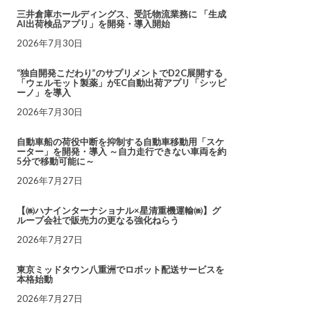
三井倉庫ホールディングス、受託物流業務に 「生成
AI出荷検品アプリ」を開発・導入開始
2026年7月30日
“独自開発こだわり”のサプリメントでD2C展開する
「ウェルモット製薬」がEC自動出荷アプリ「シッピ
ーノ」を導入
2026年7月30日
自動車船の荷役中断を抑制する自動車移動用「スケ
ーター」を開発・導入 ～自力走行できない車両を約
5分で移動可能に～
2026年7月27日
【㈱ハナインターナショナル×星清重機運輸㈱】グ
ループ会社で販売力の更なる強化ねらう
2026年7月27日
東京ミッドタウン八重洲でロボット配送サービスを
本格始動
2026年7月27日