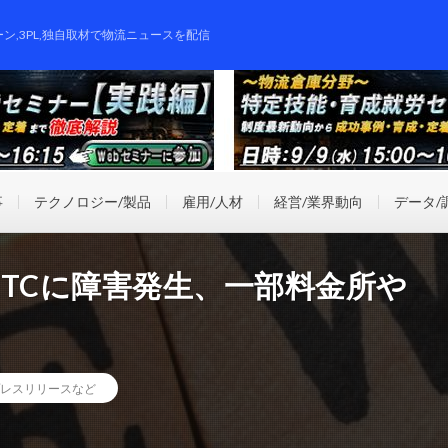
ーン,3PL,独自取材で物流ニュースを配信
事
テクノロジー/製品
雇用/人材
経営/業界動向
データ/
TCに障害発生、一部料金所や
レスリリースなど