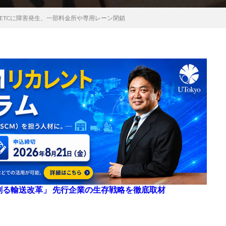
ETCに障害発生、一部料金所や専用レーン閉鎖
来を創る輸送改革」 先行企業の生存戦略を徹底取材