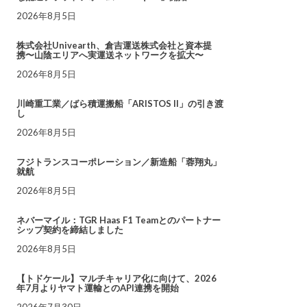
2026年8月5日
株式会社Univearth、倉吉運送株式会社と資本提
携〜山陰エリアへ実運送ネットワークを拡大〜
2026年8月5日
川崎重工業／ばら積運搬船「ARISTOS II」の引き渡
し
2026年8月5日
フジトランスコーポレーション／新造船「蓉翔丸」
就航
2026年8月5日
ネバーマイル：TGR Haas F1 Teamとのパートナー
シップ契約を締結しました
2026年8月5日
【トドケール】マルチキャリア化に向けて、2026
年7月よりヤマト運輸とのAPI連携を開始
2026年7月30日