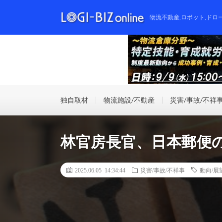
物流不動産,ロボット,ドロ
独自取材
物流施設/不動産
災害/事故/不祥
林官房長官、日本郵便
2025.06.05 14:34:44
災害/事故/不祥事
動向/展