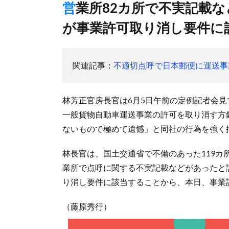
営業所82カ所で不実記載など確認、関東運輸局管内の違反行為
が事業許可取り消し要件に
関連記事：
不適切点呼で日本郵便に運送事
林芳正官房長官は6月5日午前の定例記者会
一般貨物自動車運送事業の許可を取り消す方
ないもので極めて遺憾」と同社の行為を強く
林長官は、国土交通省で不備のあった119カ
業所で点呼に関する不実記載などがあったと
り消し要件に該当することから、本日、事業
（藤原秀行）