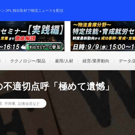
ーン,3PL,独自取材で物流ニュースを配信
事
テクノロジー/製品
雇用/人材
経営/業界動向
データ/
の不適切点呼「極めて遺憾」
望
,
不祥事
,
記者会見など