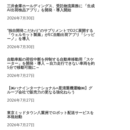
三井倉庫ホールディングス、受託物流業務に 「生成
AI出荷検品アプリ」を開発・導入開始
2026年7月30日
“独自開発こだわり”のサプリメントでD2C展開する
「ウェルモット製薬」がEC自動出荷アプリ「シッピ
ーノ」を導入
2026年7月30日
自動車船の荷役中断を抑制する自動車移動用「スケ
ーター」を開発・導入 ～自力走行できない車両を約
5分で移動可能に～
2026年7月27日
【㈱ハナインターナショナル×星清重機運輸㈱】グ
ループ会社で販売力の更なる強化ねらう
2026年7月27日
東京ミッドタウン八重洲でロボット配送サービスを
本格始動
2026年7月27日