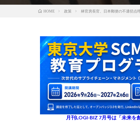
政策
林官房長官、日本郵便の不適切点
HOME
月刊LOGI-BIZ 7月号は「未