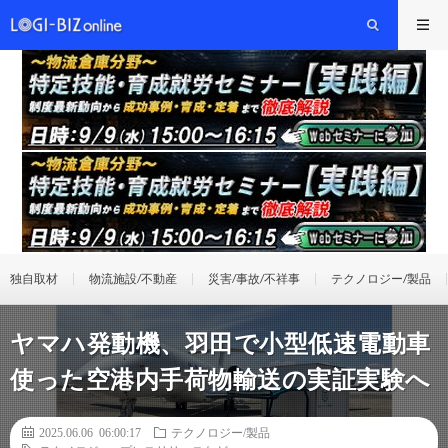
独自取材
物流施設/不動産
災害/事故/不祥事
テクノロジー/製品
ヤマハ発動機、羽田で小型低速電動車
使った空港内手荷物輸送の実証実験へ
2025.06.06 06:00:17
テクノロジー/製品