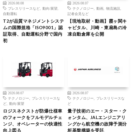
2026.08.08
2026.08.07
プレスリリースなど
,
動向/展望
,
テクノロジー
,
動画
,
物流施設
,
自動運転
記者会見など
T2が品質マネジメントシステ
【現地取材・動画】霞ヶ関キ
ムの国際規格「ISO9001」認
ャピタル、川崎・東扇島の冷
証取得、自動運転分野で国内
凍自動倉庫を公開
初
2026.08.07
2026.08.07
テクノロジー
,
プレスリリースな
テクノロジー
,
プレスリリースな
ど
,
動向/展望
ど
ロジスネクストが防爆仕様車
量子技術のエー・スター・ク
のフォークをフルモデルチェ
ォンタム、JALエンジニアリ
ンジ、オペレーターの快適性
ングから航空機の故障予測分
向上図る
析基盤構築を受託