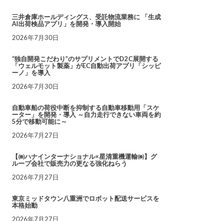
三井倉庫ホールディングス、受託物流業務に 「生成
AI出荷検品アプリ」を開発・導入開始
2026年7月30日
“独自開発こだわり”のサプリメントでD2C展開する
「ウェルモット製薬」がEC自動出荷アプリ「シッピ
ーノ」を導入
2026年7月30日
自動車船の荷役中断を抑制する自動車移動用「スケ
ーター」を開発・導入 ～自力走行できない車両を約
5分で移動可能に～
2026年7月27日
【㈱ハナインターナショナル×星清重機運輸㈱】グ
ループ会社で販売力の更なる強化ねらう
2026年7月27日
東京ミッドタウン八重洲でロボット配送サービスを
本格始動
2026年7月27日