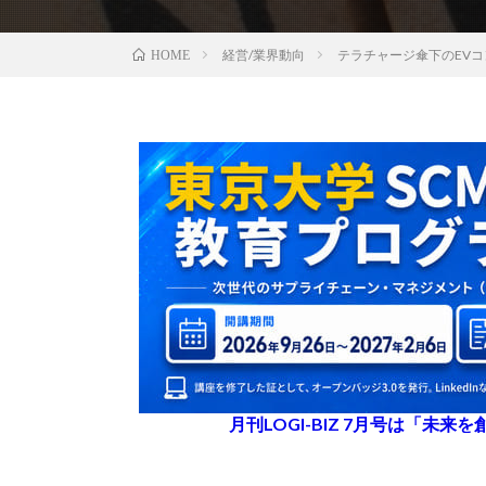
経営/業界動向
テラチャージ傘下のEVコ
HOME
月刊LOGI-BIZ 7月号は「未