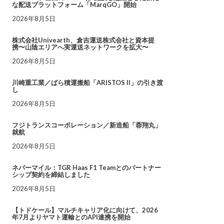
な配送プラットフォーム「MarqGO」開始
2026年8月5日
株式会社Univearth、倉吉運送株式会社と資本提
携〜山陰エリアへ実運送ネットワークを拡大〜
2026年8月5日
川崎重工業／ばら積運搬船「ARISTOS II」の引き渡
し
2026年8月5日
フジトランスコーポレーション／新造船「蓉翔丸」
就航
2026年8月5日
ネバーマイル：TGR Haas F1 Teamとのパートナー
シップ契約を締結しました
2026年8月5日
【トドケール】マルチキャリア化に向けて、2026
年7月よりヤマト運輸とのAPI連携を開始