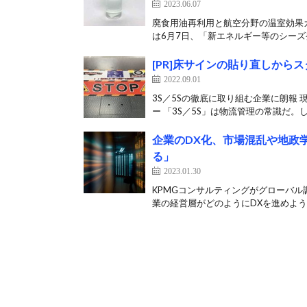
2023.06.07
廃食用油再利用と航空分野の温室効果ガ
は6月7日、「新エネルギー等のシーズ発
[PR]床サインの貼り直しから
2022.09.01
3S／5Sの徹底に取り組む企業に朗報
ー 「3S／5S」は物流管理の常識だ。し
企業のDX化、市場混乱や地政
る」
2023.01.30
KPMGコンサルティングがグローバル
業の経営層がどのようにDXを進めようと