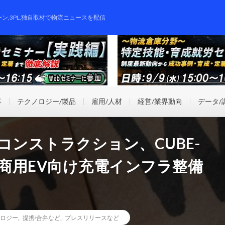
ーン,3PL,独自取材で物流ニュースを配信
事
テクノロジー/製品
雇用/人材
経営/業界動向
データ/
コンストラクション、CUBE-
ど商用EV向け充電インフラ整備
ロジー
,
提携/合弁など
,
プレスリリースなど