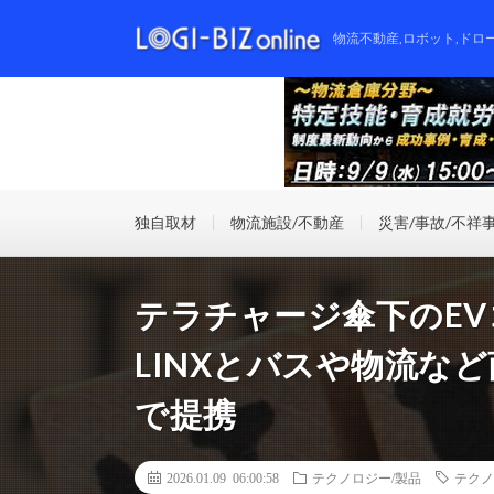
物流不動産,ロボット,ドロ
独自取材
物流施設/不動産
災害/事故/不祥
テラチャージ傘下のEV
LINXとバスや物流な
で提携
2026.01.09 06:00:58
テクノロジー/製品
テクノ