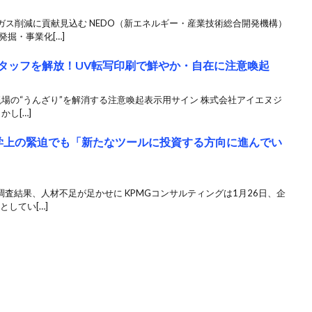
ス削減に貢献見込む NEDO（新エネルギー・産業技術総合開発機構）
掘・事業化[…]
スタッフを解放！UV転写印刷で鮮やか・自在に注意喚起
 現場の“うんざり”を解消する注意喚起表示用サイン 株式会社アイエヌジ
かし[…]
学上の緊迫でも「新たなツールに投資する方向に進んでい
調査結果、人材不足が足かせに KPMGコンサルティングは1月26日、企
してい[…]