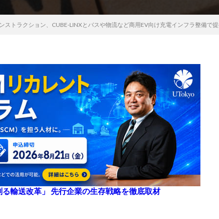
ンストラクション、CUBE-LINXとバスや物流など商用EV向け充電インフラ整備で
来を創る輸送改革」 先行企業の生存戦略を徹底取材