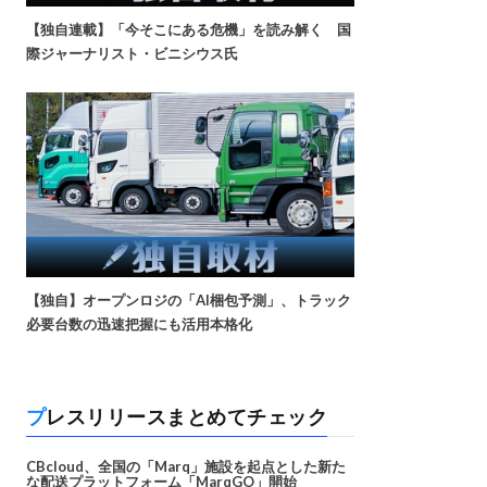
【独自連載】「今そこにある危機」を読み解く 国
際ジャーナリスト・ビニシウス氏
【独自】オープンロジの「AI梱包予測」、トラック
必要台数の迅速把握にも活用本格化
プレスリリースまとめてチェック
CBcloud、全国の「Marq」施設を起点とした新た
な配送プラットフォーム「MarqGO」開始