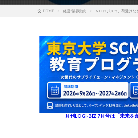
経営/業界動向
NTTロジスコ、荷受け
HOME
月刊LOGI-BIZ 7月号は「未