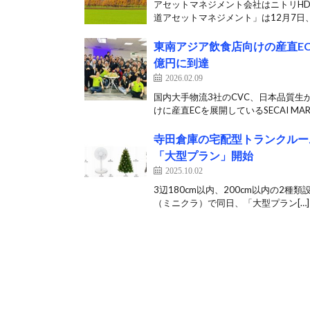
アセットマネジメント会社はニトリHD
道アセットマネジメント」は12月7日、
東南アジア飲食店向けの産直EC運
億円に到達
2026.02.09
国内大手物流3社のCVC、日本品質生
けに産直ECを展開しているSECAI MARC
寺田倉庫の宅配型トランクルー
「大型プラン」開始
2025.10.02
3辺180cm以内、200cm以内の2種類
（ミニクラ）で同日、「大型プラン[…]