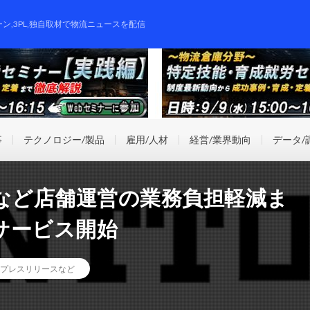
ーン,3PL,独自取材で物流ニュースを配信
事
テクノロジー/製品
雇用/人材
経営/業界動向
データ/
けなど店舗運営の業務負担軽減ま
サービス開始
プレスリリースなど