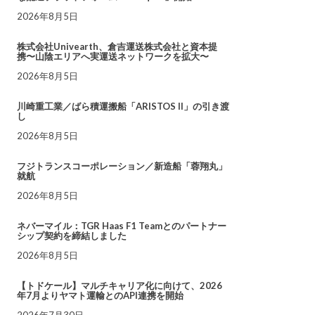
2026年8月5日
株式会社Univearth、倉吉運送株式会社と資本提
携〜山陰エリアへ実運送ネットワークを拡大〜
2026年8月5日
川崎重工業／ばら積運搬船「ARISTOS II」の引き渡
し
2026年8月5日
フジトランスコーポレーション／新造船「蓉翔丸」
就航
2026年8月5日
ネバーマイル：TGR Haas F1 Teamとのパートナー
シップ契約を締結しました
2026年8月5日
【トドケール】マルチキャリア化に向けて、2026
年7月よりヤマト運輸とのAPI連携を開始
2026年7月30日