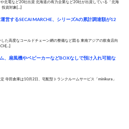
や北電など20社出資 北海道の有力企業など20社が出資している「北海
投資対象[…]
営するSECAI MARCHE、シリーズAの累計調達額が12
かした高度なコールドチェーン網の整備など図る 東南アジアの飲食店向
H[…]
ム、扇風機やベビーカーなどBOXなしで預け入れ可能な
設定 寺田倉庫は10月2日、宅配型トランクルームサービス「minikura」