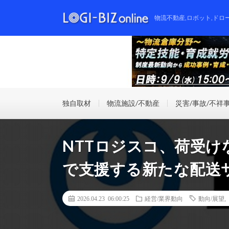
物流不動産,ロボット,ドロ
独自取材
物流施設/不動産
災害/事故/不祥
NTTロジスコ、荷受
で支援する新たな配送
2026.04.23 06:00:25
経営/業界動向
動向/展望
,