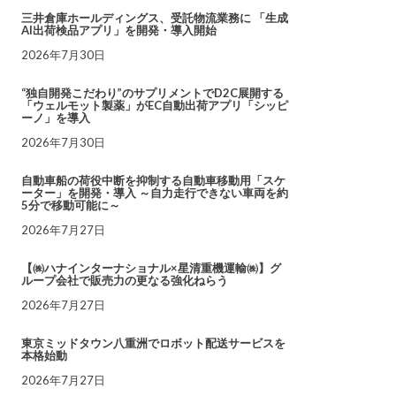
三井倉庫ホールディングス、受託物流業務に 「生成
AI出荷検品アプリ」を開発・導入開始
2026年7月30日
“独自開発こだわり”のサプリメントでD2C展開する
「ウェルモット製薬」がEC自動出荷アプリ「シッピ
ーノ」を導入
2026年7月30日
自動車船の荷役中断を抑制する自動車移動用「スケ
ーター」を開発・導入 ～自力走行できない車両を約
5分で移動可能に～
2026年7月27日
【㈱ハナインターナショナル×星清重機運輸㈱】グ
ループ会社で販売力の更なる強化ねらう
2026年7月27日
東京ミッドタウン八重洲でロボット配送サービスを
本格始動
2026年7月27日