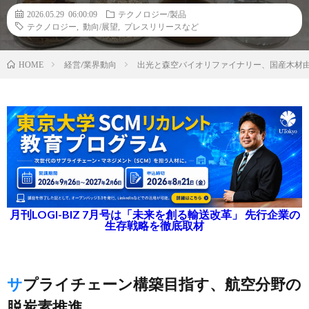
2026.05.29 06:00:09
テクノロジー/製品
テクノロジー
,
動向/展望
,
プレスリリースなど
経営/業界動向
出光と森空バイオリファイナリー、国産木材
HOME
月刊LOGI-BIZ 7月号は「未来を創る輸送改革」 先行企業の
生存戦略を徹底取材
サプライチェーン構築目指す、航空分野の
脱炭素推進