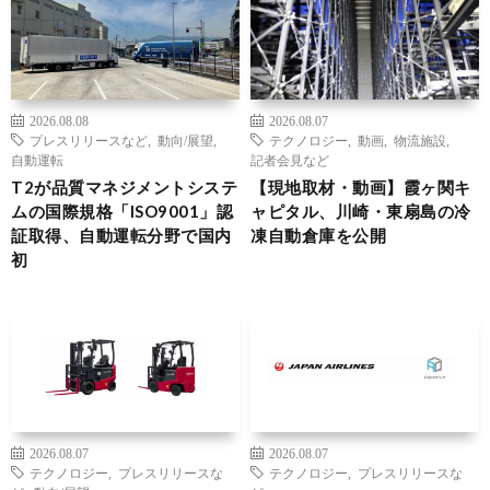
2026.08.08
2026.08.07
プレスリリースなど
,
動向/展望
,
テクノロジー
,
動画
,
物流施設
,
自動運転
記者会見など
T2が品質マネジメントシステ
【現地取材・動画】霞ヶ関キ
ムの国際規格「ISO9001」認
ャピタル、川崎・東扇島の冷
証取得、自動運転分野で国内
凍自動倉庫を公開
初
2026.08.07
2026.08.07
テクノロジー
,
プレスリリースな
テクノロジー
,
プレスリリースな