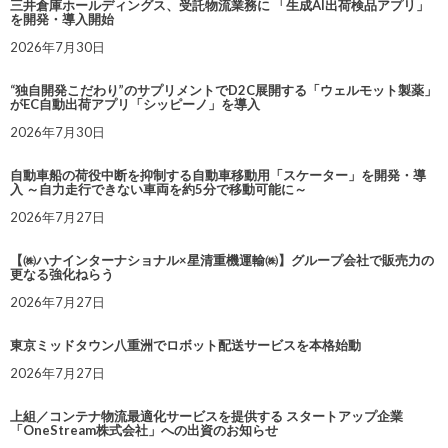
三井倉庫ホールディングス、受託物流業務に 「生成AI出荷検品アプリ」
を開発・導入開始
2026年7月30日
“独自開発こだわり”のサプリメントでD2C展開する「ウェルモット製薬」
がEC自動出荷アプリ「シッピーノ」を導入
2026年7月30日
自動車船の荷役中断を抑制する自動車移動用「スケーター」を開発・導
入 ～自力走行できない車両を約5分で移動可能に～
2026年7月27日
【㈱ハナインターナショナル×星清重機運輸㈱】グループ会社で販売力の
更なる強化ねらう
2026年7月27日
東京ミッドタウン八重洲でロボット配送サービスを本格始動
2026年7月27日
上組／コンテナ物流最適化サービスを提供する スタートアップ企業
「OneStream株式会社」への出資のお知らせ