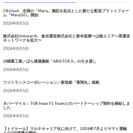
CBcloud、全国の「Marq」施設を起点とした新たな配送プラットフォー
ム「MarqGO」開始
2026年8月5日
株式会社Univearth、倉吉運送株式会社と資本提携〜山陰エリアへ実運送
ネットワークを拡大〜
2026年8月5日
川崎重工業／ばら積運搬船「ARISTOS II」の引き渡し
2026年8月5日
フジトランスコーポレーション／新造船「蓉翔丸」就航
2026年8月5日
ネバーマイル：TGR Haas F1 Teamとのパートナーシップ契約を締結しま
した
2026年8月5日
【トドケール】マルチキャリア化に向けて、2026年7月よりヤマト運輸
とのAPI連携を開始