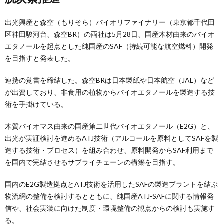
出光興産と森空（もりそら）バイオリファイナリー（東京都千代田
区神田駿河台、森空BR）の両社は5月28日、国産木材由来のバイオ
エタノールを起点とした純国産のSAF（持続可能な航空燃料）開発
を目指すと発表した。
連携の覚書を締結した。森空BRは日本製紙や日本航空（JAL）など
が出資しており、非食用の植物からバイオエタノールを製造する技
術を手掛けている。
木質バイオマス由来の国産第二世代バイオエタノール（E2G）と、
出光が実証検討を進めるATJ技術（アルコールを原料としてSAFを製
造する技術・プロセス）を組み合わせ、原料開発からSAF利用まで
を国内で完結させるサプライチェーンの構築を目指す。
国内のE2G製造拠点とATJ技術を活用したSAFの製造プラントを結ぶ
物流網の整備を検討するとともに、純国産ATJ-SAFに関する情報発
信や、社会実装に向けた制度・環境整備の観点からの検討も実施す
る。