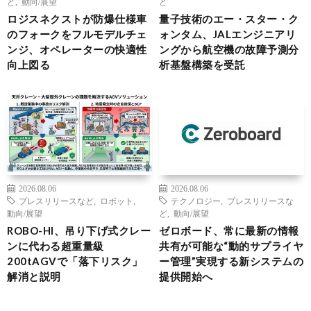
ど
,
動向/展望
ど
ロジスネクストが防爆仕様車
量子技術のエー・スター・ク
のフォークをフルモデルチェ
ォンタム、JALエンジニアリ
ンジ、オペレーターの快適性
ングから航空機の故障予測分
向上図る
析基盤構築を受託
2026.08.06
2026.08.06
プレスリリースなど
,
ロボット
,
テクノロジー
,
プレスリリースな
動向/展望
ど
,
動向/展望
ROBO-HI、吊り下げ式クレー
ゼロボード、常に最新の情報
ンに代わる超重量級
共有が可能な“動的サプライヤ
200tAGVで「落下リスク」
ー管理”実現する新システムの
解消と説明
提供開始へ