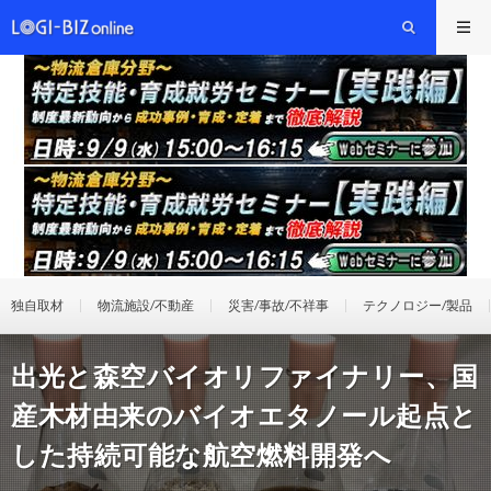
独自取材
物流施設/不動産
災害/事故/不祥事
テクノロジー/製品
出光と森空バイオリファイナリー、国
産木材由来のバイオエタノール起点と
した持続可能な航空燃料開発へ