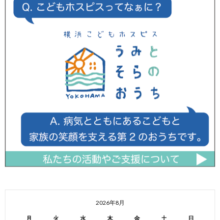
2026年8月
月
火
水
木
金
土
日