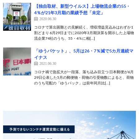
【独自取材、新型ウイルス】上場物流企業の55・
4％が21年3月期の業績予想「未定」
2020.06.30
コロナで算出困難との見解続く、増収増益見込みはわずか1
割どまり 6月29日までに2020年3月期決算を開示した上場物
流企業74社のうち、55・4％に相[…]
「ゆうパケット」、5月は26・7％減で5カ月連続マ
イナス
2021.06.30
コロナ禍で急拡大が一段落、落ち込み目立つ 日本郵便が6月
29日公表した5月の郵便物・荷物の引受物数によると、荷物
のうち宅配の「ゆうパック」は前年同月比[…]