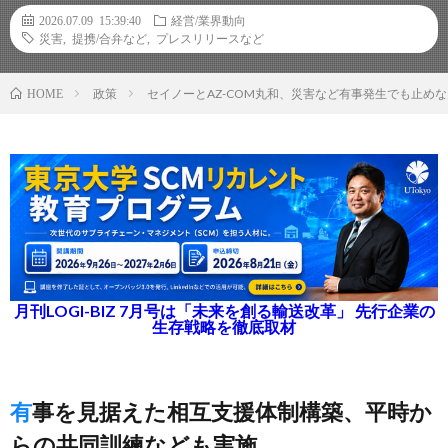
2026.07.09 15:39:40
経営/業界動向
災害
,
提携/合弁など
,
プレスリリースなど
政策
セイノーとAZ-COM丸和、災害など有事発生でも止めな
HOME
月刊LOGI-BIZ 7月号は「未来を創る輸送改革」 先行企業の
生存戦略を徹底取材
有事を見据えた相互支援体制構築、平時か
らの共同訓練なども実施