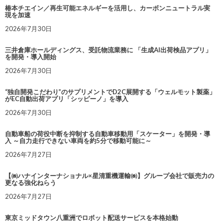
椿本チエイン／再生可能エネルギーを活用し、カーボンニュートラル実
現を加速
2026年7月30日
三井倉庫ホールディングス、受託物流業務に 「生成AI出荷検品アプリ」
を開発・導入開始
2026年7月30日
“独自開発こだわり”のサプリメントでD2C展開する「ウェルモット製薬」
がEC自動出荷アプリ「シッピーノ」を導入
2026年7月30日
自動車船の荷役中断を抑制する自動車移動用「スケーター」を開発・導
入 ～自力走行できない車両を約5分で移動可能に～
2026年7月27日
【㈱ハナインターナショナル×星清重機運輸㈱】グループ会社で販売力の
更なる強化ねらう
2026年7月27日
東京ミッドタウン八重洲でロボット配送サービスを本格始動