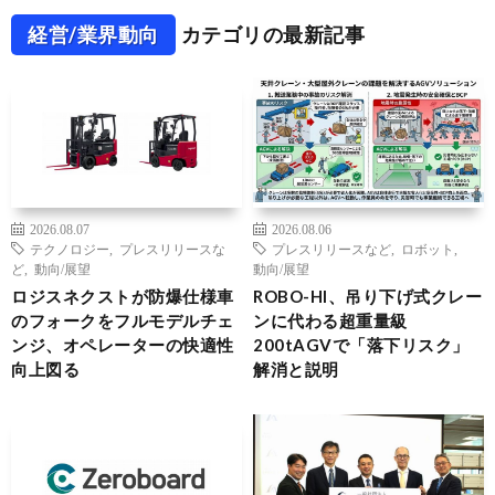
経営/業界動向
カテゴリの最新記事
2026.08.07
2026.08.06
テクノロジー
,
プレスリリースな
プレスリリースなど
,
ロボット
,
ど
,
動向/展望
動向/展望
ロジスネクストが防爆仕様車
ROBO-HI、吊り下げ式クレー
のフォークをフルモデルチェ
ンに代わる超重量級
ンジ、オペレーターの快適性
200tAGVで「落下リスク」
向上図る
解消と説明