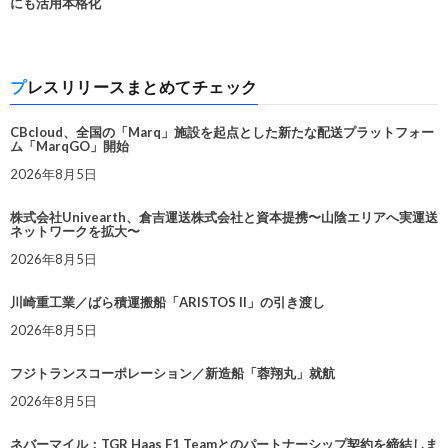
にも活用本格化
プレスリリースまとめてチェック
CBcloud、全国の「Marq」施設を起点とした新たな配送プラットフォー
ム「MarqGO」開始
2026年8月5日
株式会社Univearth、倉吉運送株式会社と資本提携〜山陰エリアへ実運送
ネットワークを拡大〜
2026年8月5日
川崎重工業／ばら積運搬船「ARISTOS II」の引き渡し
2026年8月5日
フジトランスコーポレーション／新造船「蓉翔丸」就航
2026年8月5日
ネバーマイル：TGR Haas F1 Teamとのパートナーシップ契約を締結しま