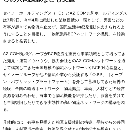
セイノーホールディングス（HD）とAZ-COM丸和ホールディングス
は7月9日、今年4月に締結した業務提携の一環として、災害などの
有事が起きても物流を止めず、国民生活や経済活動を支えられるよ
うにすることを目指し、「物流業界BCPネットワーク構想」を始動
させると発表した。
AZ-COM丸和グループがBCP物流を重要な事業領域として培ってき
た知見・運営ノウハウや、協力会社とのAZ-COMネットワークを通
じて構築してきた全国規模の物流ネットワークやBCP 対応基盤と、
セイノーグループが他の物流企業から受託する「O.P.P.」（オープ
ン・パブリック・プラットフォーム）を介して蓄積してきた連携の
経験、全国の輸送ネットワーク、物流拠点、車両、人材などの経営
資源を組み合わせ、有事でも物流機能を維持したり、影響を受けて
も早期復旧したりできる実効性の高い物流ネットワークの構築を図
る。
具体的には、有事を見据えた相互支援体制の構築、平時からの共同
訓練・人材育成の推進、物流業界全体との連携拡大を想定してい