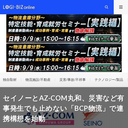
独自取材
物流施設/不動産
災害/事故/不祥事
テクノロジー/製品
セイノーとAZ-COM丸和、災害など有
事発生でも止めない「BCP物流」で連
携構想を始動