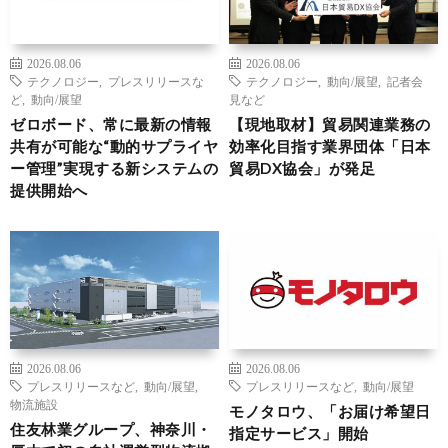
2026.08.06
2026.08.06
テクノロジー
,
プレスリリースな
テクノロジー
,
動向/展望
,
記者会
ど
,
動向/展望
見など
ゼロボード、常に最新の情報
【現地取材】貿易関連業務の
共有が可能な“動的サプライヤ
効率化目指す業界団体「日本
ー管理”実現する新システムの
貿易DX協会」が発足
提供開始へ
2026.08.06
2026.08.06
プレスリリースなど
,
動向/展望
,
プレスリリースなど
,
動向/展望
物流施設
モノタロウ、「お届け希望日
住友林業グループ、神奈川・
指定サービス」開始