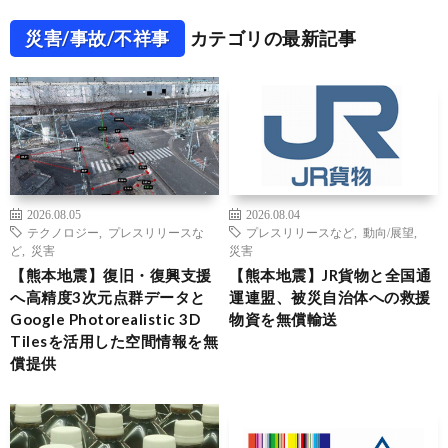
災害/事故/不祥事
カテゴリの最新記事
2026.08.05
2026.08.04
テクノロジー
,
プレスリリースな
プレスリリースなど
,
動向/展望
,
ど
,
災害
災害
【熊本地震】復旧・復興支援
【熊本地震】JR貨物と全国通
へ高精度3次元点群データと
運連盟、被災自治体への救援
Google Photorealistic 3D
物資を無償輸送
Tilesを活用した空間情報を無
償提供