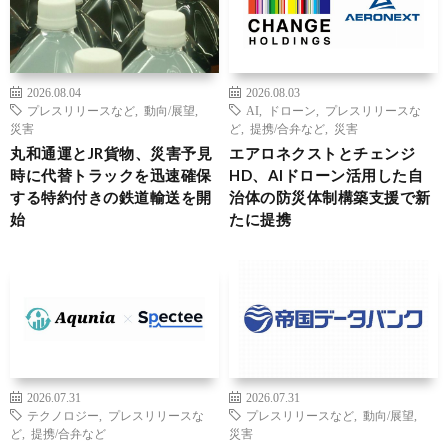
2026.08.04
2026.08.03
プレスリリースなど
,
動向/展望
,
AI
,
ドローン
,
プレスリリースな
災害
ど
,
提携/合弁など
,
災害
丸和通運とJR貨物、災害予見
エアロネクストとチェンジ
時に代替トラックを迅速確保
HD、AIドローン活用した自
する特約付きの鉄道輸送を開
治体の防災体制構築支援で新
始
たに提携
2026.07.31
2026.07.31
テクノロジー
,
プレスリリースな
プレスリリースなど
,
動向/展望
,
ど
,
提携/合弁など
災害