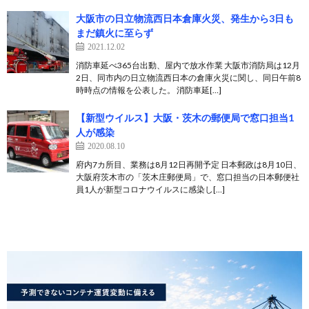
大阪市の日立物流西日本倉庫火災、発生から3日も
まだ鎮火に至らず
2021.12.02
消防車延べ365台出動、屋内で放水作業 大阪市消防局は12月
2日、同市内の日立物流西日本の倉庫火災に関し、同日午前8
時時点の情報を公表した。 消防車延[…]
【新型ウイルス】大阪・茨木の郵便局で窓口担当1
人が感染
2020.08.10
府内7カ所目、業務は8月12日再開予定 日本郵政は8月10日、
大阪府茨木市の「茨木庄郵便局」で、窓口担当の日本郵便社
員1人が新型コロナウイルスに感染し[…]