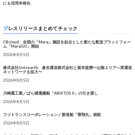
にも活用本格化
プレスリリースまとめてチェック
CBcloud、全国の「Marq」施設を起点とした新たな配送プラットフォー
ム「MarqGO」開始
2026年8月5日
株式会社Univearth、倉吉運送株式会社と資本提携〜山陰エリアへ実運送
ネットワークを拡大〜
2026年8月5日
川崎重工業／ばら積運搬船「ARISTOS II」の引き渡し
2026年8月5日
フジトランスコーポレーション／新造船「蓉翔丸」就航
2026年8月5日