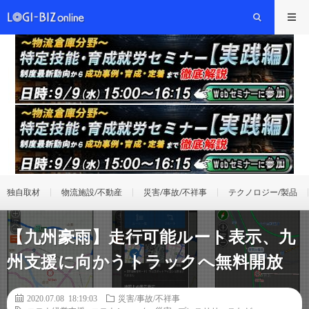
独自取材
物流施設/不動産
災害/事故/不祥事
テクノロジー/製品
【九州豪雨】走行可能ルート表示、九
州支援に向かうトラックへ無料開放
2020.07.08 18:19:03
災害/事故/不祥事