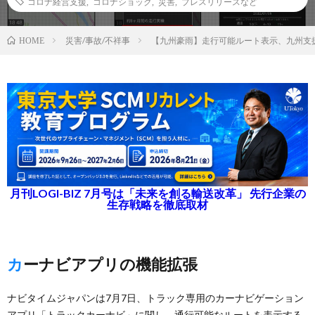
コロナ経営支援
,
コロナショック
,
災害
,
プレスリリースなど
災害/事故/不祥事
【九州豪雨】走行可能ルート表示、九州支
HOME
月刊LOGI-BIZ 7月号は「未来を創る輸送改革」 先行企業の
生存戦略を徹底取材
カーナビアプリの機能拡張
ナビタイムジャパンは7月7日、トラック専用のカーナビゲーション
アプリ「トラックカーナビ」に関し、通行可能なルートを表示する