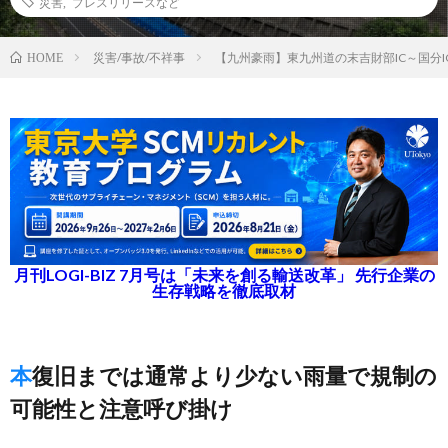
災害
,
プレスリリースなど
災害/事故/不祥事
【九州豪雨】東九州道の末吉財部IC～国分
HOME
月刊LOGI-BIZ 7月号は「未来を創る輸送改革」 先行企業の
生存戦略を徹底取材
本復旧までは通常より少ない雨量で規制の
可能性と注意呼び掛け