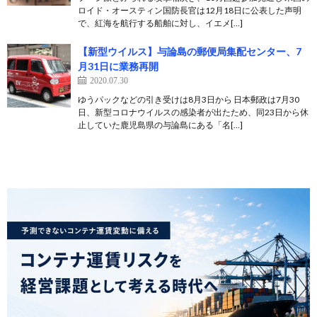
ロイド・オースティン国防長官は12月18日に公表した声明
で、紅海を航行する船舶に対し、イエメ[…]
【新型ウイルス】与論島の郵便局集配センター、7
月31日に業務再開
2020.07.30
ゆうパックなどの引き受けは8月3日から 日本郵政は7月30
日、新型コロナウイルスの感染者が出たため、同23日から休
止していた鹿児島県の与論島にある「名[…]