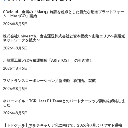
CBcloud、全国の「Marq」施設を起点とした新たな配送プラットフォー
ム「MarqGO」開始
2026年8月5日
株式会社Univearth、倉吉運送株式会社と資本提携〜山陰エリアへ実運送
ネットワークを拡大〜
2026年8月5日
川崎重工業／ばら積運搬船「ARISTOS II」の引き渡し
2026年8月5日
フジトランスコーポレーション／新造船「蓉翔丸」就航
2026年8月5日
ネバーマイル：TGR Haas F1 Teamとのパートナーシップ契約を締結しま
した
2026年8月5日
【トドケール】マルチキャリア化に向けて、2026年7月よりヤマト運輸