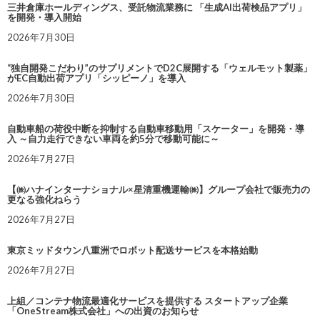
三井倉庫ホールディングス、受託物流業務に 「生成AI出荷検品アプリ」
を開発・導入開始
2026年7月30日
“独自開発こだわり”のサプリメントでD2C展開する「ウェルモット製薬」
がEC自動出荷アプリ「シッピーノ」を導入
2026年7月30日
自動車船の荷役中断を抑制する自動車移動用「スケーター」を開発・導
入 ～自力走行できない車両を約5分で移動可能に～
2026年7月27日
【㈱ハナインターナショナル×星清重機運輸㈱】グループ会社で販売力の
更なる強化ねらう
2026年7月27日
東京ミッドタウン八重洲でロボット配送サービスを本格始動
2026年7月27日
上組／コンテナ物流最適化サービスを提供する スタートアップ企業
「OneStream株式会社」への出資のお知らせ