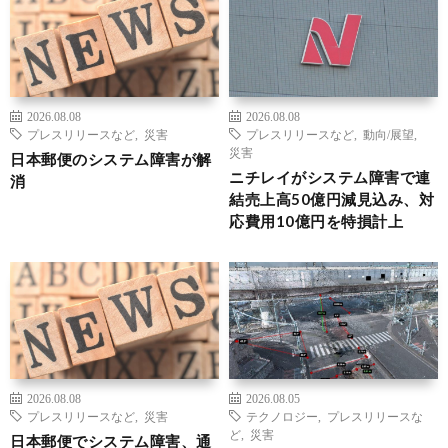
2026.08.08
2026.08.08
プレスリリースなど
,
災害
プレスリリースなど
,
動向/展望
,
災害
日本郵便のシステム障害が解
ニチレイがシステム障害で連
消
結売上高50億円減見込み、対
応費用10億円を特損計上
2026.08.08
2026.08.05
プレスリリースなど
,
災害
テクノロジー
,
プレスリリースな
ど
,
災害
日本郵便でシステム障害、通