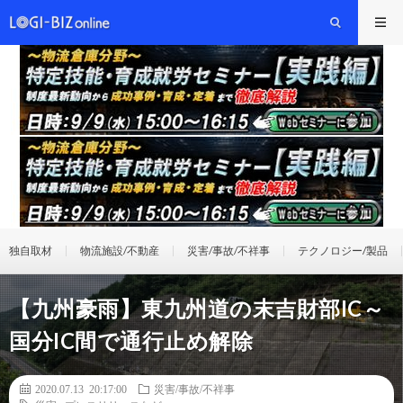
独自取材
物流施設/不動産
災害/事故/不祥事
テクノロジー/製品
【九州豪雨】東九州道の末吉財部IC～
国分IC間で通行止め解除
2020.07.13 20:17:00
災害/事故/不祥事