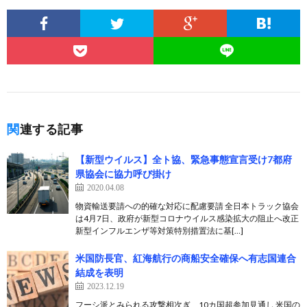
関連する記事
【新型ウイルス】全ト協、緊急事態宣言受け7都府
県協会に協力呼び掛け
2020.04.08
物資輸送要請への的確な対応に配慮要請 全日本トラック協会
は4月7日、政府が新型コロナウイルス感染拡大の阻止へ改正
新型インフルエンザ等対策特別措置法に基[…]
米国防長官、紅海航行の商船安全確保へ有志国連合
結成を表明
2023.12.19
フーシ派とみられる攻撃相次ぎ、10カ国超参加見通し 米国の