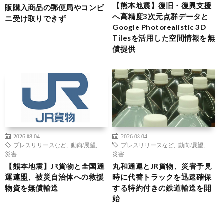
【熊本地震】復旧・復興支援
販購入商品の郵便局やコンビ
へ高精度3次元点群データと
ニ受け取りできず
Google Photorealistic 3D
Tilesを活用した空間情報を無
償提供
2026.08.04
2026.08.04
プレスリリースなど
,
動向/展望
,
プレスリリースなど
,
動向/展望
,
災害
災害
【熊本地震】JR貨物と全国通
丸和通運とJR貨物、災害予見
運連盟、被災自治体への救援
時に代替トラックを迅速確保
物資を無償輸送
する特約付きの鉄道輸送を開
始