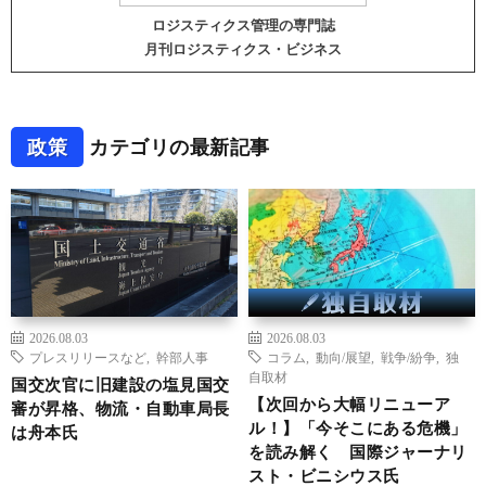
ロジスティクス管理の専門誌
月刊ロジスティクス・ビジネス
政策
カテゴリの最新記事
2026.08.03
2026.08.03
プレスリリースなど
,
幹部人事
コラム
,
動向/展望
,
戦争/紛争
,
独
自取材
国交次官に旧建設の塩見国交
【次回から大幅リニューア
審が昇格、物流・自動車局長
ル！】「今そこにある危機」
は舟本氏
を読み解く 国際ジャーナリ
スト・ビニシウス氏