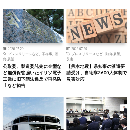
2026.07.29
2026.07.29
プレスリリースなど
,
不祥事
,
動
プレスリリースなど
,
動向/展望
,
向/展望
災害
公取委、製造委託先に金型な
【熊本地震】県知事の派遣要
ど無償保管強いたイリソ電子
請受け、自衛隊3600人体制で
工業に旧下請法違反で再発防
災害対応
止など勧告