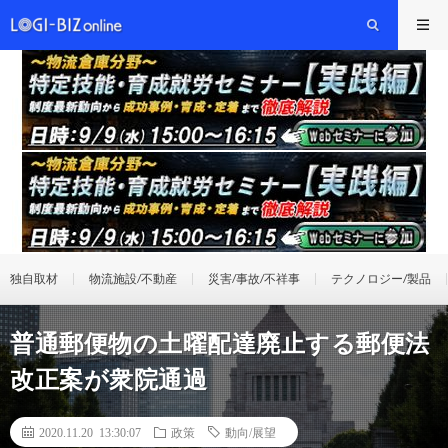
独自取材
物流施設/不動産
災害/事故/不祥事
テクノロジー/製品
普通郵便物の土曜配達廃止する郵便法
改正案が衆院通過
2020.11.20 13:30:07
政策
動向/展望