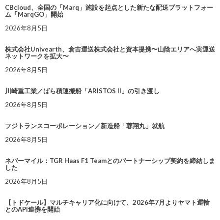
CBcloud、全国の「Marq」施設を起点とした新たな配送プラットフォー
ム「MarqGO」開始
2026年8月5日
株式会社Univearth、倉吉運送株式会社と資本提携〜山陰エリアへ実運送
ネットワークを拡大〜
2026年8月5日
川崎重工業／ばら積運搬船「ARISTOS II」の引き渡し
2026年8月5日
フジトランスコーポレーション／新造船「蓉翔丸」就航
2026年8月5日
ネバーマイル：TGR Haas F1 Teamとのパートナーシップ契約を締結しま
した
2026年8月5日
【トドケール】マルチキャリア化に向けて、2026年7月よりヤマト運輸
とのAPI連携を開始