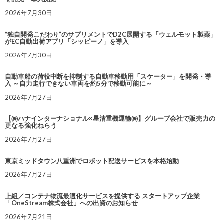
2026年7月30日
“独自開発こだわり”のサプリメントでD2C展開する「ウェルモット製薬」
がEC自動出荷アプリ「シッピーノ」を導入
2026年7月30日
自動車船の荷役中断を抑制する自動車移動用「スケーター」を開発・導
入 ～自力走行できない車両を約5分で移動可能に～
2026年7月27日
【㈱ハナインターナショナル×星清重機運輸㈱】グループ会社で販売力の
更なる強化ねらう
2026年7月27日
東京ミッドタウン八重洲でロボット配送サービスを本格始動
2026年7月27日
上組／コンテナ物流最適化サービスを提供する スタートアップ企業
「OneStream株式会社」への出資のお知らせ
2026年7月21日