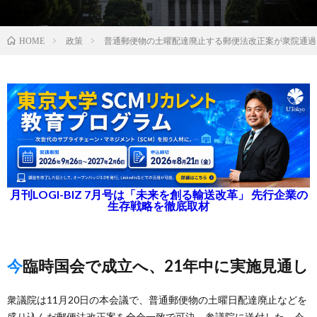
政策
普通郵便物の土曜配達廃止する郵便法改正案が衆院通過
HOME
月刊LOGI-BIZ 7月号は「未来を創る輸送改革」 先行企業の
生存戦略を徹底取材
今臨時国会で成立へ、21年中に実施見通し
衆議院は11月20日の本会議で、普通郵便物の土曜日配達廃止などを
盛り込んだ郵便法改正案を全会一致で可決、参議院に送付した。今