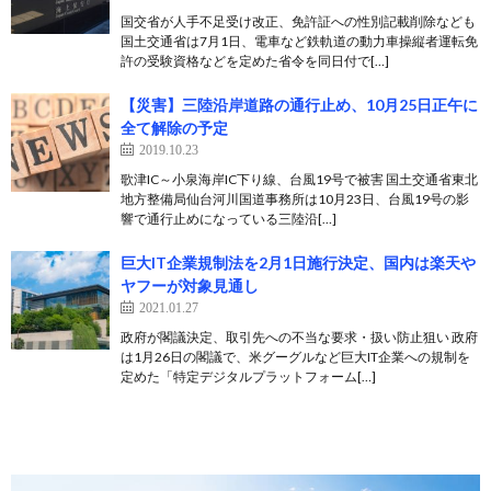
国交省が人手不足受け改正、免許証への性別記載削除なども
国土交通省は7月1日、電車など鉄軌道の動力車操縦者運転免
許の受験資格などを定めた省令を同日付で[…]
【災害】三陸沿岸道路の通行止め、10月25日正午に
全て解除の予定
2019.10.23
歌津IC～小泉海岸IC下り線、台風19号で被害 国土交通省東北
地方整備局仙台河川国道事務所は10月23日、台風19号の影
響で通行止めになっている三陸沿[…]
巨大IT企業規制法を2月1日施行決定、国内は楽天や
ヤフーが対象見通し
2021.01.27
政府が閣議決定、取引先への不当な要求・扱い防止狙い 政府
は1月26日の閣議で、米グーグルなど巨大IT企業への規制を
定めた「特定デジタルプラットフォーム[…]