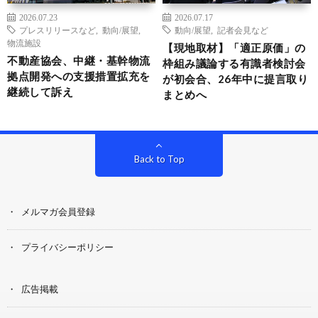
2026.07.23
2026.07.17
プレスリリースなど
,
動向/展望
,
動向/展望
,
記者会見など
物流施設
【現地取材】「適正原価」の
不動産協会、中継・基幹物流
枠組み議論する有識者検討会
拠点開発への支援措置拡充を
が初会合、26年中に提言取り
継続して訴え
まとめへ
Back to Top
メルマガ会員登録
プライバシーポリシー
広告掲載