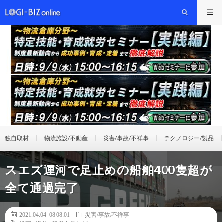
独自取材
物流施設/不動産
災害/事故/不祥事
テクノロジー/製品
スエズ運河で足止めの船舶400隻超が
全て通過完了
2021.04.04 08:08:01
災害/事故/不祥事