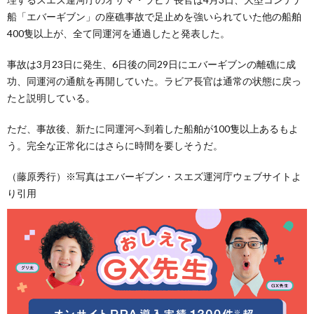
船「エバーギブン」の座礁事故で足止めを強いられていた他の船舶
400隻以上が、全て同運河を通過したと発表した。
事故は3月23日に発生、6日後の同29日にエバーギブンの離礁に成
功、同運河の通航を再開していた。ラビア長官は通常の状態に戻っ
たと説明している。
ただ、事故後、新たに同運河へ到着した船舶が100隻以上あるもよ
う。完全な正常化にはさらに時間を要しそうだ。
（藤原秀行）※写真はエバーギブン・スエズ運河庁ウェブサイトよ
り引用