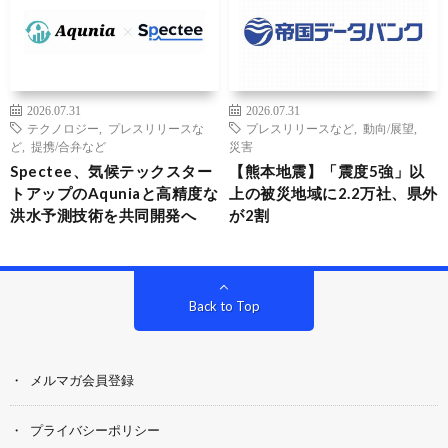
2026.07.31
2026.07.31
テクノロジー
,
プレスリリースな
プレスリリースなど
,
動向/展望
,
ど
,
提携/合弁など
災害
Spectee、気候テックスター
【熊本地震】「震度5強」以
トアップのAquniaと高精度な
上の被災地域に2.2万社、県外
洪水予測技術を共同開発へ
が2割
Back to Top
メルマガ会員登録
プライバシーポリシー