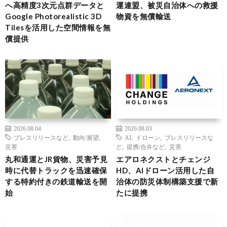
へ高精度3次元点群データと
運連盟、被災自治体への救援
Google Photorealistic 3D
物資を無償輸送
Tilesを活用した空間情報を無
償提供
2026.08.04
2026.08.03
プレスリリースなど
,
動向/展望
,
AI
,
ドローン
,
プレスリリースな
災害
ど
,
提携/合弁など
,
災害
丸和通運とJR貨物、災害予見
エアロネクストとチェンジ
時に代替トラックを迅速確保
HD、AIドローン活用した自
する特約付きの鉄道輸送を開
治体の防災体制構築支援で新
始
たに提携