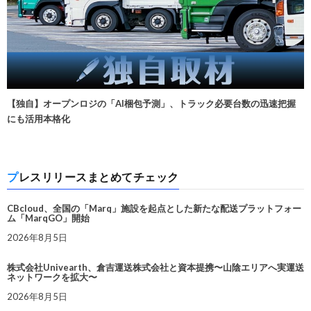
【独自】オープンロジの「AI梱包予測」、トラック必要台数の迅速把握
にも活用本格化
プレスリリースまとめてチェック
CBcloud、全国の「Marq」施設を起点とした新たな配送プラットフォー
ム「MarqGO」開始
2026年8月5日
株式会社Univearth、倉吉運送株式会社と資本提携〜山陰エリアへ実運送
ネットワークを拡大〜
2026年8月5日