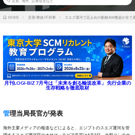
災害
,
海外
,
記者会見など
災害/事故/不祥事
スエズ運河で足止めの船舶400隻超が全て
HOME
月刊LOGI-BIZ 7月号は「未来を創る輸送改革」 先行企業の
生存戦略を徹底取材
管理当局長官が発表
海外主要メディアの報道などによると、エジプトのスエズ運河を管
理するスエズ運河庁のオサマ・ラビア長官は4月3日、大型コンテナ