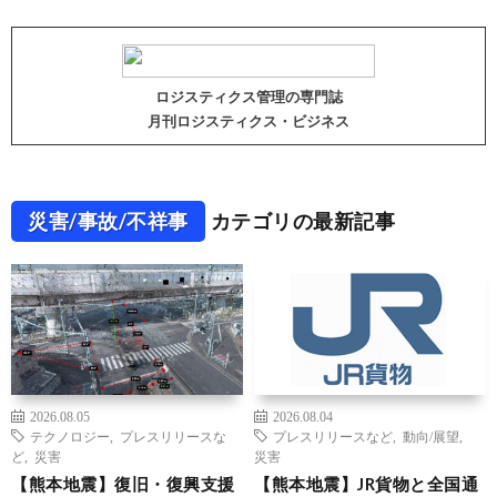
ロジスティクス管理の専門誌
月刊ロジスティクス・ビジネス
災害/事故/不祥事
カテゴリの最新記事
2026.08.05
2026.08.04
テクノロジー
,
プレスリリースな
プレスリリースなど
,
動向/展望
,
ど
,
災害
災害
【熊本地震】復旧・復興支援
【熊本地震】JR貨物と全国通