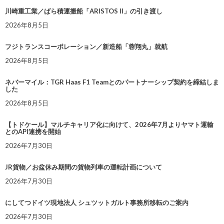
川崎重工業／ばら積運搬船「ARISTOS II」の引き渡し
2026年8月5日
フジトランスコーポレーション／新造船「蓉翔丸」就航
2026年8月5日
ネバーマイル：TGR Haas F1 Teamとのパートナーシップ契約を締結しま
した
2026年8月5日
【トドケール】マルチキャリア化に向けて、2026年7月よりヤマト運輸
とのAPI連携を開始
2026年7月30日
JR貨物／お盆休み期間の貨物列車の運転計画について
2026年7月30日
にしてつドイツ現地法人 シュツットガルト事務所移転のご案内
2026年7月30日