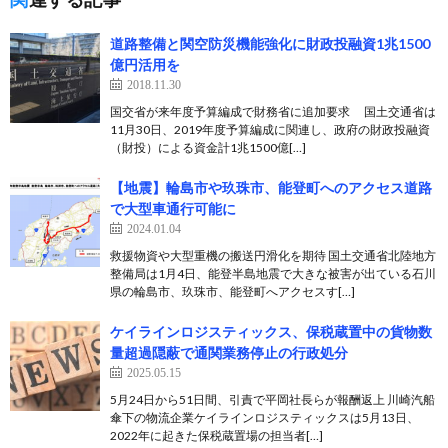
道路整備と関空防災機能強化に財政投融資1兆1500
億円活用を
2018.11.30
国交省が来年度予算編成で財務省に追加要求 国土交通省は
11月30日、2019年度予算編成に関連し、政府の財政投融資
（財投）による資金計1兆1500億[…]
【地震】輪島市や玖珠市、能登町へのアクセス道路
で大型車通行可能に
2024.01.04
救援物資や大型重機の搬送円滑化を期待 国土交通省北陸地方
整備局は1月4日、能登半島地震で大きな被害が出ている石川
県の輪島市、玖珠市、能登町へアクセスす[…]
ケイラインロジスティックス、保税蔵置中の貨物数
量超過隠蔽で通関業務停止の行政処分
2025.05.15
5月24日から51日間、引責で平岡社長らが報酬返上 川崎汽船
傘下の物流企業ケイラインロジスティックスは5月13日、
2022年に起きた保税蔵置場の担当者[…]