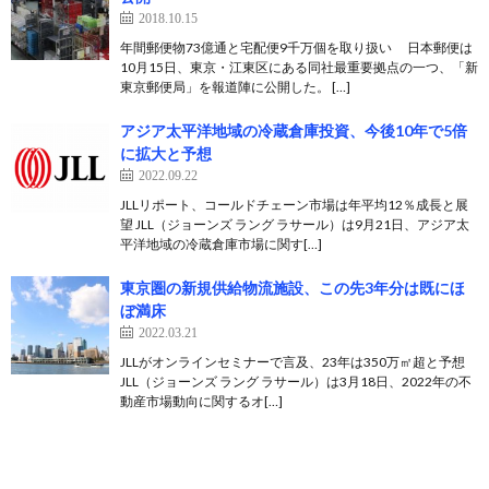
2018.10.15
年間郵便物73億通と宅配便9千万個を取り扱い 日本郵便は
10月15日、東京・江東区にある同社最重要拠点の一つ、「新
東京郵便局」を報道陣に公開した。 […]
アジア太平洋地域の冷蔵倉庫投資、今後10年で5倍
に拡大と予想
2022.09.22
JLLリポート、コールドチェーン市場は年平均12％成長と展
望 JLL（ジョーンズ ラング ラサール）は9月21日、アジア太
平洋地域の冷蔵倉庫市場に関す[…]
東京圏の新規供給物流施設、この先3年分は既にほ
ぼ満床
2022.03.21
JLLがオンラインセミナーで言及、23年は350万㎡超と予想
JLL（ジョーンズ ラング ラサール）は3月18日、2022年の不
動産市場動向に関するオ[…]