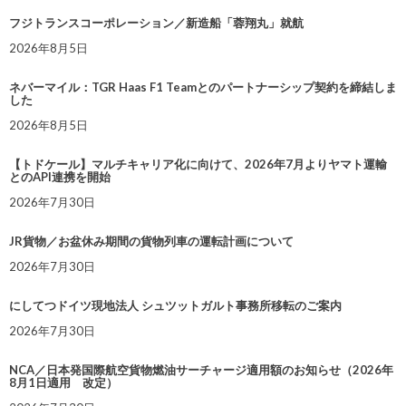
フジトランスコーポレーション／新造船「蓉翔丸」就航
2026年8月5日
ネバーマイル：TGR Haas F1 Teamとのパートナーシップ契約を締結しま
した
2026年8月5日
【トドケール】マルチキャリア化に向けて、2026年7月よりヤマト運輸
とのAPI連携を開始
2026年7月30日
JR貨物／お盆休み期間の貨物列車の運転計画について
2026年7月30日
にしてつドイツ現地法人 シュツットガルト事務所移転のご案内
2026年7月30日
NCA／日本発国際航空貨物燃油サーチャージ適用額のお知らせ（2026年
8月1日適用 改定）