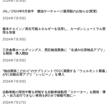
2026年7月30日
JAL／2026年8月前半 燃油サーチャージ適用額のお知らせ(変更)
2026年7月30日
椿本チエイン／再生可能エネルギーを活用し、カーボンニュートラル実
現を加速
2026年7月30日
三井倉庫ホールディングス、受託物流業務に 「生成AI出荷検品アプリ」
を開発・導入開始
2026年7月30日
“独自開発こだわり”のサプリメントでD2C展開する「ウェルモット製薬」
がEC自動出荷アプリ「シッピーノ」を導入
2026年7月30日
自動車船の荷役中断を抑制する自動車移動用「スケーター」を開発・導
入 ～自力走行できない車両を約5分で移動可能に～
2026年7月27日