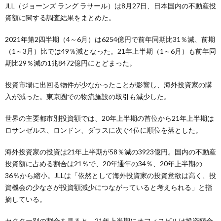
JLL（ジョーンズ ラング ラサール）は8月27日、日本国内の不動産投
資額に関する調査結果をまとめた。
2021年第2四半期（4～6月）は6254億円で前年同期比31％減、前期
（1～3月）比では49％減となった。21年上半期（1～6月）も前年同
期比29％減の1兆8472億円にとどまった。
投資市場に出回る物件が少なかったことが影響し、海外投資家の購
入が減った。東京圏での物流施設の取引も減少した。
世界の主要都市別投資額では、20年上半期の首位から21年上半期は
ロサンゼルス、ロンドン、ダラスに次ぐ4位に順位を落とした。
海外投資家の投資は21年上半期が58％減の3923億円。国内の不動産
投資額に占める割合は21％で、20年通年の34％、20年上半期の
36％から縮小。JLLは「依然として海外投資家の投資意欲は高く、投
資機会の少なさが投資額減少につながっていると考えられる」と指
摘している。
セクター別の割合を見ると、21年上半期にオフィスビルは投資額全