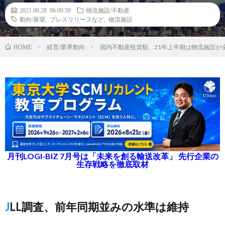
2021.08.28 06:00:59
物流施設/不動産
動向/展望
,
プレスリリースなど
,
物流施設
経営/業界動向
国内不動産投資額、21年上半期は物流施設が全
HOME
月刊LOGI-BIZ 7月号は「未来を創る輸送改革」 先行企業の
生存戦略を徹底取材
JLL調査、前年同期並みの水準は維持