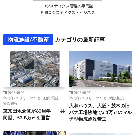
ロジスティクス管理の専門誌
月刊ロジスティクス・ビジネス
物流施設/不動産
カテゴリの最新記事
2026.08.08
2026.08.07
プレスリリースなど
,
動向/展望
,
プレスリリースなど
,
物流施設
物流施設
大和ハウス、大阪・茨木の旧
東京団地倉庫が60周年、「共
パナ工場跡地で3.1万㎡のマル
同型」53.8万㎡を運営
チ型物流施設着工