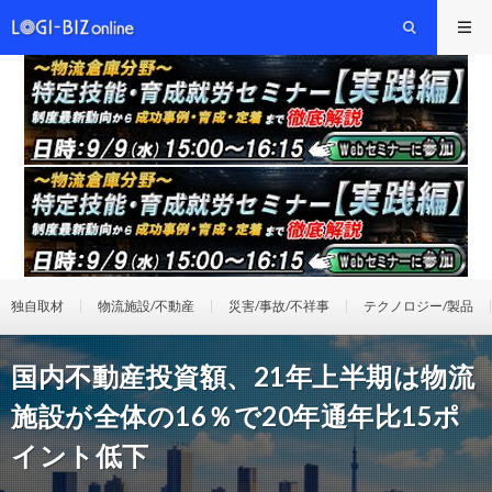
独自取材
物流施設/不動産
災害/事故/不祥事
テクノロジー/製品
国内不動産投資額、21年上半期は物流
施設が全体の16％で20年通年比15ポ
イント低下