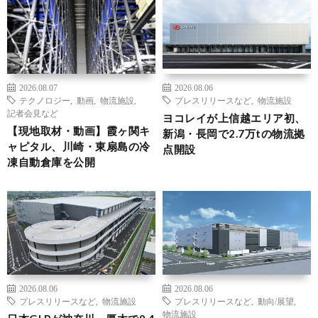
2026.08.07
2026.08.06
テクノロジー
,
動画
,
物流施設
,
プレスリリースなど
,
物流施設
記者会見など
ヨコレイが上信越エリア初、
【現地取材・動画】霞ヶ関キ
新潟・長岡で2.7万tの物流拠
ャピタル、川崎・東扇島の冷
点開設
凍自動倉庫を公開
2026.08.06
2026.08.06
プレスリリースなど
,
物流施設
プレスリリースなど
,
動向/展望
,
物流施設