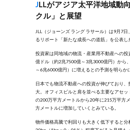
JLLがアジア太平洋地域動向リポート、「需要拡大は長期サイ
クル」と展望
JLL（ジョーンズ ラング ラサール）は9月
るリポート「新たな成長への道筋」を公表し
投資家は同地域の物流・産業用不動産への投資を
億ドル（約2兆7500億～3兆3000億円）から、
～6兆6000億円）に増えるとの予測を明らか
日本でも物流不動産への投資が伸びており、投資
大。オフィスビルと肩を並べる主要なアセッ
の200万平方メートルから20年に215万平方
方メートルに増加していくとみている。
物件価格高騰で利回りも大きく低下すると分析。
20bp（1bp＝0・01％）程度下がると見積