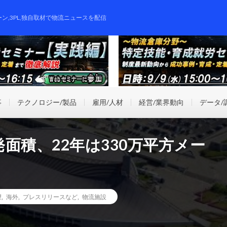
ーン,3PL,独自取材で物流ニュースを配信
事
テクノロジー/製品
雇用/人材
経営/業界動向
データ/
面積、22年は330万平方メー
望
,
海外
,
プレスリリースなど
,
物流施設