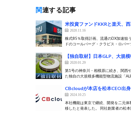
関連する記事
米投資ファンドKKRと楽天、
2020.11.16
株式85％取得計画、流通のDX加速狙
ドのコールバーグ・クラビス・ロバーツ（
【独自取材】日本GLP、大規模
2020.01.29
第1号の神奈川・相模原に続き、関西や中
た独自の大規模多機能型物流施設「ALFA
CBcloudが本店を松本CEO
2024.10.25
本社機能は東京で継続、開発を二元体制に
移したと発表した。 同社創業者の松本隆