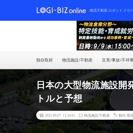
物流不動産,ロボット,ドロ
独自取材
物流施設/不動産
災害/事故/不祥
日本の大型物流施設開発
トルと予想
2021.09.07 11:34:01
物流施設/不動産
動向/展