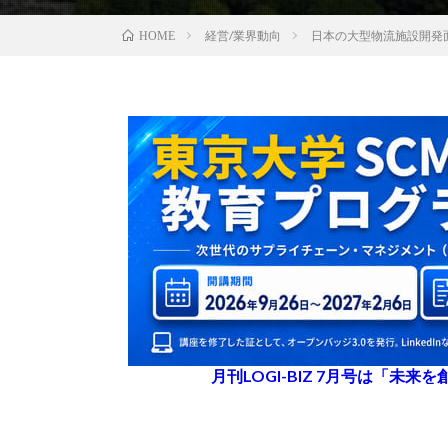
経営/業界動向
日本の大型物流施設開発面
HOME
月刊LOGI-BIZ 7月号は「未