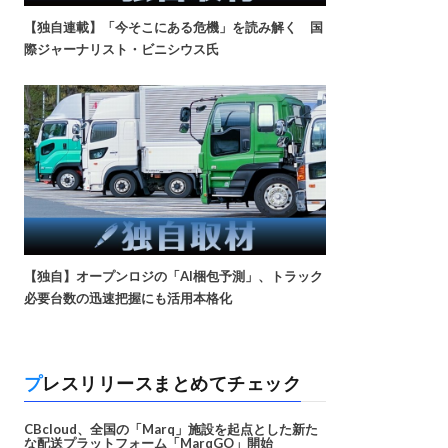
【独自連載】「今そこにある危機」を読み解く 国
際ジャーナリスト・ビニシウス氏
【独自】オープンロジの「AI梱包予測」、トラック
必要台数の迅速把握にも活用本格化
プレスリリースまとめてチェック
CBcloud、全国の「Marq」施設を起点とした新た
な配送プラットフォーム「MarqGO」開始