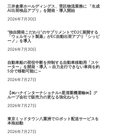
三井倉庫ホールディングス、受託物流業務に 「生成
AI出荷検品アプリ」を開発・導入開始
2026年7月30日
“独自開発こだわり”のサプリメントでD2C展開する
「ウェルモット製薬」がEC自動出荷アプリ「シッピ
ーノ」を導入
2026年7月30日
自動車船の荷役中断を抑制する自動車移動用「スケ
ーター」を開発・導入 ～自力走行できない車両を約
5分で移動可能に～
2026年7月27日
【㈱ハナインターナショナル×星清重機運輸㈱】グ
ループ会社で販売力の更なる強化ねらう
2026年7月27日
東京ミッドタウン八重洲でロボット配送サービスを
本格始動
2026年7月27日