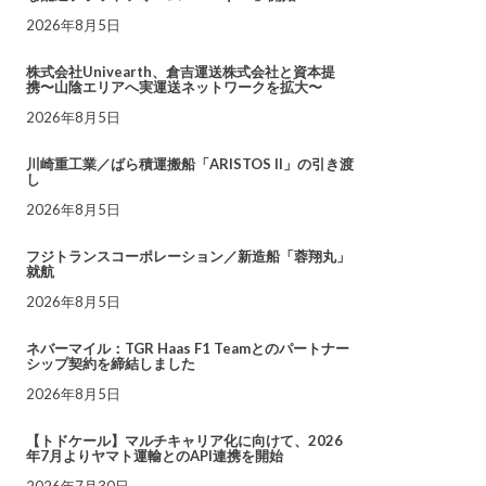
2026年8月5日
株式会社Univearth、倉吉運送株式会社と資本提
携〜山陰エリアへ実運送ネットワークを拡大〜
2026年8月5日
川崎重工業／ばら積運搬船「ARISTOS II」の引き渡
し
2026年8月5日
フジトランスコーポレーション／新造船「蓉翔丸」
就航
2026年8月5日
ネバーマイル：TGR Haas F1 Teamとのパートナー
シップ契約を締結しました
2026年8月5日
【トドケール】マルチキャリア化に向けて、2026
年7月よりヤマト運輸とのAPI連携を開始
2026年7月30日