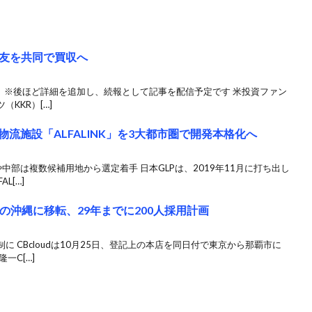
西友を共同で買収へ
う ※後ほど詳細を追加し、続報として記事を配信予定です 米投資ファン
KKR）[…]
物流施設「ALFALINK」を3大都市圏で開発本格化へ
部は複数候補用地から選定着手 日本GLPは、2019年11月に打ち出し
L[…]
出身の沖縄に移転、29年までに200人採用計画
 CBcloudは10月25日、登記上の本店を同日付で東京から那覇市に
一C[…]