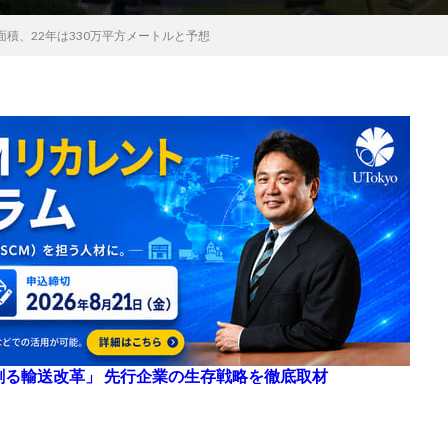
積、22年は330万平方メートルと予想
来を創る輸送改革」 先行企業の生存戦略を徹底取材